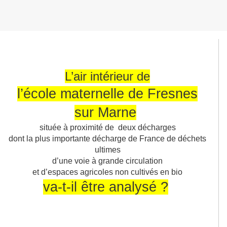
L’air intérieur de
l’école mater
ne
lle de Fres
ne
s
sur Mar
ne
située à proximité de
deux décharges
dont la plus importante décharge de France de déchets
ultimes
d’u
ne
voie à grande circulation
et d’espaces agricoles non cultivés en bio
va-t-il être analysé ?