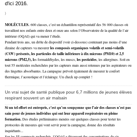
d'ici 2016.
)
MOLÉCULES.
600 classes, c’est un échantillon représentatif des 56 000 classes où
travaillent nos enfants entre deux et onze ans selon l’Observatoire de la qualité de l’air
intérieur (OQAI) qui va me
ne
r l’étude.
Pendant trois ans, un drôle de dispositif (voir ci-dessous) contenant pas moins d’u
ne
dizai
ne
de capteurs va mesurer
les composés organiques volatils et semi-volatils
(COV) présents
, les particules de taille inférieure à dix microns (PM10) et 2,5
microns (PM2,5),
l
es formaldéhydes, les muscs,
les pesticides
, les allergè
ne
s. Soit en
tout 55 molécules recherchées par les capteurs mais aussi retenues par les aspirateurs ou
des lingettes absorbantes. La campag
ne
prévoit également de mesurer le confort
thermique, l’acoustique et l’éclairage. Un check up complet !
Un vrai sujet de santé publique pour 6,7 millions de jeunes élèves
respirant souvent un air malsain
Si un tel effort est entrepris, c’est qu’on soupçon
ne
que l’air des classes n’est pas
sain pour de jeu
ne
s individus qui ont leur appareil respiratoire en plei
ne
formation.
Des études préliminaires menées sur quelques classes pour tester les
protocoles de mesures qui vont servir pour la campag
ne
, don
ne
des résultats
inquiétants...
Sur les 55 composés recherchés, l’OQAI a découvert des concentrations de six