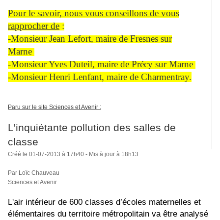
Pour le savoir, nous vous conseillons de vous
rapprocher de
:
-Monsieur Jean Lefort, maire de Fres
ne
s sur
Mar
ne
-Monsieur Yves Duteil, maire de Précy sur Mar
ne
-Monsieur Henri Lenfant, maire de Charmentray.
Paru sur le site Sciences et Avenir :
L'inquiétante pollution des salles de
classe
Créé le 01-07-2013 à 17h40 - Mis à jour à 18h13
Par
Loïc Chauveau
Sciences et Avenir
L'air intérieur de 600 classes d’écoles mater
ne
lles et
élémentaires du territoire métropolitain va être analysé