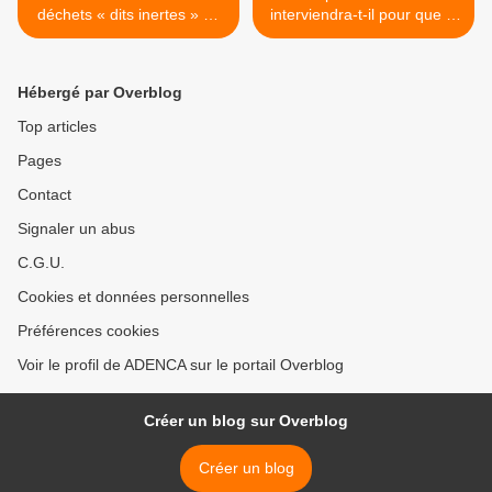
déchets « dits inertes » en
interviendra-t-il pour que la
Seine et Marne ?
7ème circonscription ne
reçoive pas les déchets du
Grand Paris ? >
Hébergé par Overblog
Top articles
Pages
Contact
Signaler un abus
C.G.U.
Cookies et données personnelles
Préférences cookies
Voir le profil de ADENCA sur le portail Overblog
Créer un blog sur Overblog
Créer un blog