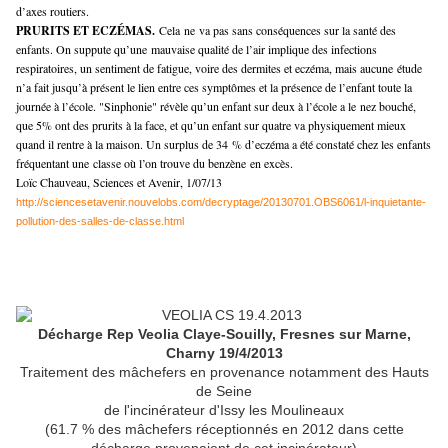
d’axes routiers.
PRURITS ET ECZÉMAS.
Cela
ne
va pas sans conséquences sur la santé des
enfants. On suppute qu’u
ne
mauvaise qualité de l’air implique des infections
respiratoires, un sentiment de fatigue, voire des dermites et eczéma, mais aucu
ne
étude
n’a fait jusqu’à présent le lien entre ces symptômes et la présence de l’enfant toute la
journée à l’école. "Sinphonie" révèle qu’un enfant sur deux à l’école a le
ne
z bouché,
que 5% ont des prurits à la face, et qu’un enfant sur quatre va physiquement mieux
quand il rentre à la maison. Un surplus de 34 % d’eczéma a été constaté chez les enfants
fréquentant u
ne
classe où l’on trouve du benzè
ne
en excès.
Loïc Chauveau
, Sciences et Avenir, 1/07/13
http://sciencesetavenir.nouvelobs.com/decryptage/20130701.OBS6061/l-inquietante-
pollution-des-salles-de-classe.html
Décharge Rep Veolia Claye-Souilly, Fresnes sur Marne,
Charny 19/4/2013
Traitement des mâchefers en provenance notamment des Hauts
de Seine
de l'incinérateur d'Issy les Moulineaux
(61.7 % des mâchefers réceptionnés en 2012 dans cette