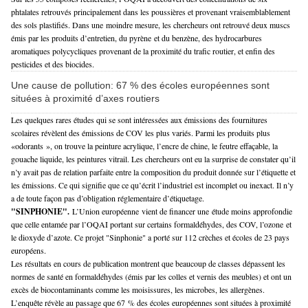
phtalates retrouvés principalement dans les poussières et provenant vraisemblablement
des sols plastifiés. Dans u
ne
moindre mesure, les chercheurs ont retrouvé deux muscs
émis par les produits d’entretien, du pyrè
ne
et du benzè
ne
, des hydrocarbures
aromatiques polycycliques provenant de la proximité du trafic routier, et enfin des
pesticides et des biocides.
Une cause de pollution: 67 % des écoles européennes sont
situées à proximité d’axes routiers
Les quelques rares études qui se sont intéressées aux émissions des fournitures
scolaires révèlent des émissions de COV les plus variés. Parmi les produits plus
«odorants », on trouve la peinture acrylique, l’encre de chi
ne
, le feutre effaçable, la
gouache liquide, les peintures vitrail. Les chercheurs ont eu la surprise de constater qu’il
n’y avait pas de relation parfaite entre la composition du produit donnée sur l’étiquette et
les émissions. Ce qui signifie que ce qu’écrit l’industriel est incomplet ou i
ne
xact. Il n’y
a de toute façon pas d’obligation réglementaire d’étiquetage.
"SINPHONIE".
L’Union européen
ne
vient de financer u
ne
étude moins approfondie
que celle entamée par l’OQAI portant sur certains formaldéhydes, des COV, l’ozo
ne
et
le dioxyde d’azote. Ce projet "Sinphonie" a porté sur 112 crèches et écoles de 23 pays
européens.
Les résultats en cours de publication montrent que beaucoup de classes dépassent les
normes de santé en formaldéhydes (émis par les colles et vernis des meubles) et ont un
excès de biocontaminants comme les moisissures, les microbes, les allergè
ne
s.
L’enquête révèle au passage que 67 % des écoles européen
ne
s sont situées à proximité