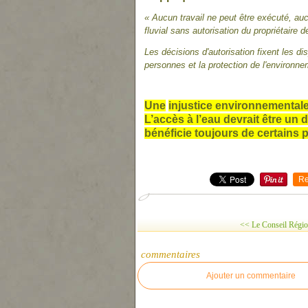
« Aucun travail
ne
peut être exécuté, au
fluvial sans autorisation du propriétaire 
Les décisions d'autorisation fixent les 
person
ne
s et la protection de l'environ
ne
U
ne
injustice environ
ne
mentale
L’accès à l’eau devrait être un d
bénéficie toujours de certains p
Re
<< Le Conseil Région
commentaires
Ajouter un commentaire