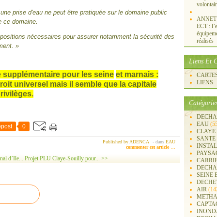
volontai
cu
ne
prise d'eau
ne
peut être pratiquée sur le domai
ne
public
ANNET S
de ce domai
ne
.
ECT : l’e
équipemen
dispositions nécessaires pour assurer notamment la sécurité des
réalisés
ment. »
Liens Et C
 supplémentaire pour les sei
ne
et marnais :
CARTES 
LIENS
roit universel mais il semble que la capitale
rivilèges.
Catégorie
DECHA
EAU
(5
post
0
CLAYE
SANTE
Published by ADENCA
-
dans
EAU
INSTA
commenter cet article
…
PAYSA
al d’Ile...
Projet PLU Claye-Souilly pour... >>
CARRI
DECHA
SEINE 
DECHE
AIR
(14
METHA
CAPTA
INOND