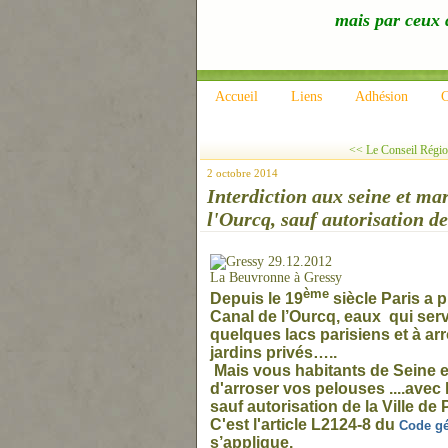
mais par ceux q
Accueil
Liens
Adhésion
C
<< Le Conseil Région
2 octobre 2014
Interdiction aux seine et ma
l'Ourcq, sauf autorisation de 
La Beuvronne à Gressy
ème
Depuis le 19
siècle Paris a 
Canal de l’Ourcq, eaux qui serve
quelques lacs parisiens et à arr
jardins privés…..
Mais vous habitants de Sei
ne
e
d'arroser vos pelouses ....avec
sauf autorisation de la Ville de P
C'est l'article L2124-8 du
Code gé
s’applique.