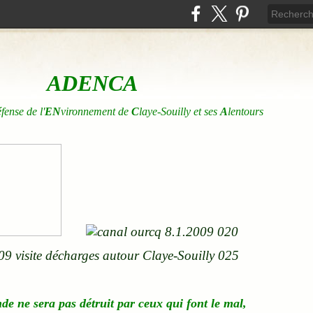
ADENCA
éfense de l'
EN
vironnement de
C
laye-Souilly et ses
A
lentours
nde
ne
sera pas détruit par ceux qui font le mal,