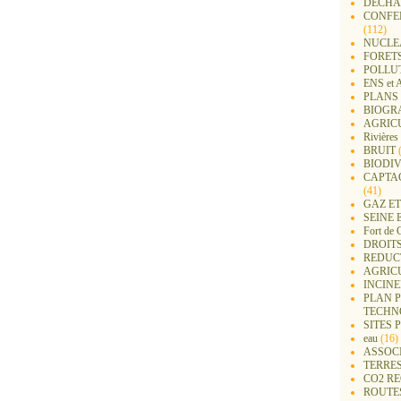
DECHA
CONFER
(112)
NUCLEA
FORET
POLLU
ENS e
PLANS 
BIOGR
AGRIC
Rivières
BRUIT
(
BIODIV
CAPTA
(41)
GAZ ET
SEINE 
Fort de 
DROITS
REDUC
AGRIC
INCIN
PLAN 
TECHN
SITES 
eau
(16)
ASSOC
TERRE
CO2 R
ROUTE