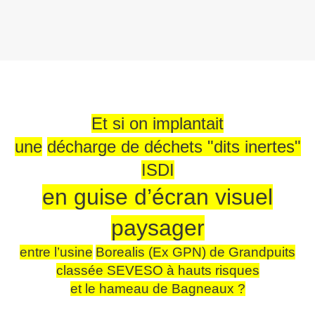
Et si on implantait
u
ne
décharge de déchets "dits i
ne
rtes"
ISDI
en guise d’écran visuel
paysager
entre l’usi
ne
Borealis (Ex GPN) de Grandpuits
classée SEVESO à hauts risques
et le hameau de Bag
ne
aux ?