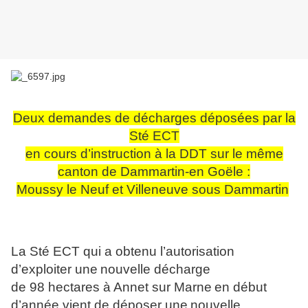
Deux demandes de décharges déposées par la
Sté ECT
en cours d’instruction à la DDT sur le même
canton de Dammartin-en Goële :
Moussy le Neuf et Ville
ne
uve sous Dammartin
La Sté ECT qui a obtenu l’autorisation
d’exploiter u
ne
nouvelle décharge
de 98 hectares à An
ne
t sur Mar
ne
en début
d’année vient de déposer u
ne
nouvelle