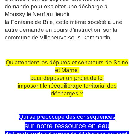
demande pour exploiter u
ne
décharge à
Moussy le Neuf au lieudit
la Fontai
ne
de Brie, cette même société a u
ne
autre demande en cours d’instruction
sur la
commu
ne
de Ville
ne
uve sous Dammartin.
Qu’attendent les députés et sénateurs de Sei
ne
et Mar
ne
pour déposer un projet de loi
imposant le rééquilibrage territorial des
décharges ?
Qui se préoccupe des conséquences
sur notre ressource en eau