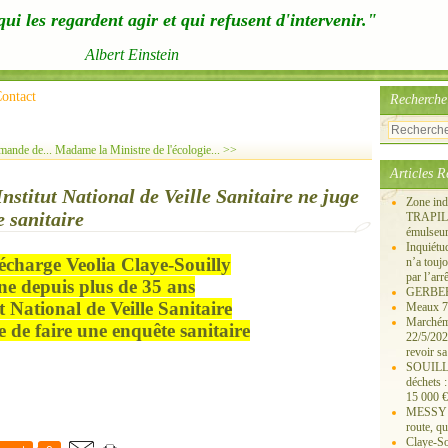
ui les regardent agir et qui refusent d'intervenir."
Albert Einstein
ontact
Recherche
mande de...
Madame la Ministre de l'écologie... >>
Articles R
nstitut National de Veille Sanitaire ne juge
Zone ind
e sanitaire
TRAPIL, 
émulseu
Inquiét
écharge Veolia Claye-Souilly
n’a touj
par l’arr
ne depuis plus de 35 ans
GERBEROY
ut National de Veille Sanitaire
Meaux 77
Marchémo
e de faire une enquête sanitaire
22/5/202
revoir sa
SOUILLY 
déchets 
15 000 €
MESSY 25
route, qu
Claye-S