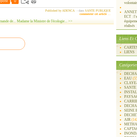
post
0
volontai
Published by ADENCA
-
dans
SANTE PUBLIQUE
ANNET S
commenter cet article
…
ECT : l’e
mande de...
Madame la Ministre de l'écologie... >>
équipemen
réalisés
Liens Et C
CARTES 
LIENS
Catégorie
DECHA
EAU
(5
CLAYE
SANTE
INSTA
PAYSA
CARRI
DECHA
SEINE 
DECHE
AIR
(14
METHA
CAPTA
INOND