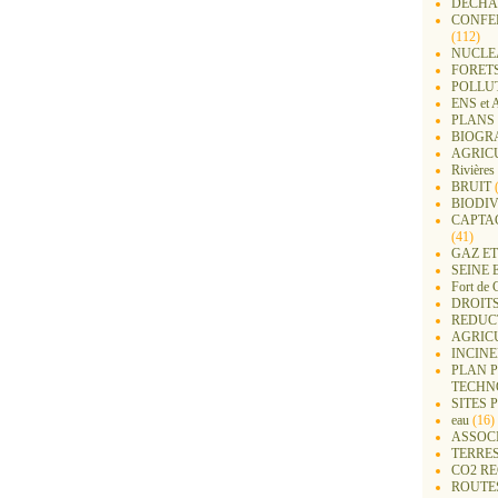
DECHA
CONFER
(112)
NUCLEA
FORET
POLLU
ENS e
PLANS 
BIOGR
AGRIC
Rivières
BRUIT
(
BIODIV
CAPTA
(41)
GAZ ET
SEINE 
Fort de 
DROITS
REDUC
AGRIC
INCIN
PLAN 
TECHN
SITES 
eau
(16)
ASSOC
TERRE
CO2 R
ROUTE