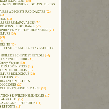
RGES ILLEGALES
(119)
ENCES - REUNIONS - DEBATS - DIVERS
IRES et DECHETS RADIOACTIFS
(92)
S
(88)
TION
(75)
t ARBRES REMARQUABLES
(74)
REGIONS ILE DE FRANCE
(72)
APHIES ELUS ET FONCTIONNAIRES
(71)
ULTURE
(69)
(49)
47)
ERSITE
(43)
GE ET STOCKAGE CO2 CLAYE-SOUILLY
 HUILE DE SCHISTE ET PETROLE
(40)
ET MARNE HISTOIRE
(33)
Courtry-Vaujours
(32)
 DES ADMINISTRES
(31)
TION DES DECHETS
(31)
ULTURE BIOLOGIQUE
(28)
ERATEURS
(27)
PREVENTION RISQUES
OLOGIQUES
(20)
POLLUES EN SEINE ET MARNE
(18)
IATIONS ENVIRONNEMENTALES
(15)
S AGRICOLES
(12)
ECYCLAGE ET REDUCTION
(11)
S ET PONTS
(11)