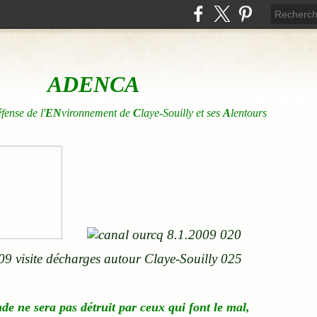
ADENCA
éfense de l'
EN
vironnement de
C
laye-Souilly et ses
A
lentours
nde
ne
sera pas détruit par ceux qui font le mal,