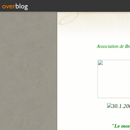
A
ssociation de
D
"Le mo