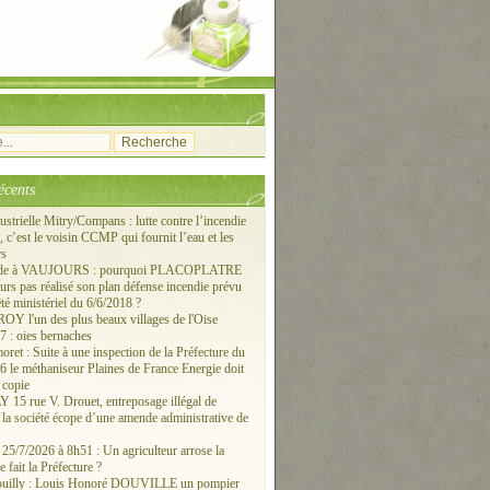
écents
ustrielle Mitry/Compans : lutte contre l’incendie
c’est le voisin CCMP qui fournit l’eau et les
rs
ude à VAUJOURS : pourquoi PLACOPLATRE
ours pas réalisé son plan défense incendie prévu
êté ministériel du 6/6/2018 ?
 l'un des plus beaux villages de l'Oise
 : oies bernaches
ret : Suite à une inspection de la Préfecture du
6 le méthaniseur Plaines de France Energie doit
 copie
15 rue V. Drouet, entreposage illégal de
: la société écope d’une amende administrative de
/7/2026 à 8h51 : Un agriculteur arrose la
e fait la Préfecture ?
ouilly : Louis Honoré DOUVILLE un pompier