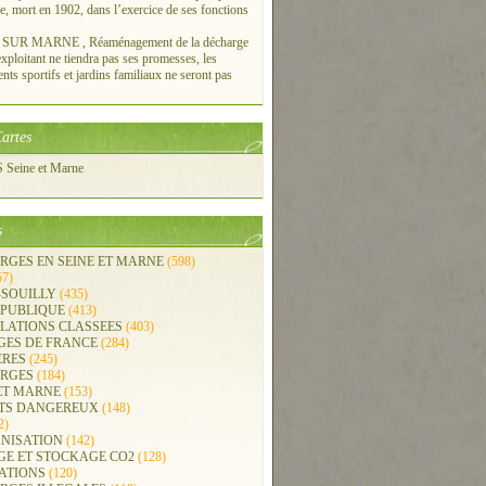
re, mort en 1902, dans l’exercice de ses fonctions
UR MARNE , Réaménagement de la décharge
xploitant ne tiendra pas ses promesses, les
ts sportifs et jardins familiaux ne seront pas
artes
Seine et Marne
s
RGES EN SEINE ET MARNE
(598)
57)
-SOUILLY
(435)
 PUBLIQUE
(413)
LLATIONS CLASSEES
(403)
GES DE FRANCE
(284)
ERES
(245)
RGES
(184)
ET MARNE
(153)
TS DANGEREUX
(148)
2)
NISATION
(142)
GE ET STOCKAGE CO2
(128)
ATIONS
(120)