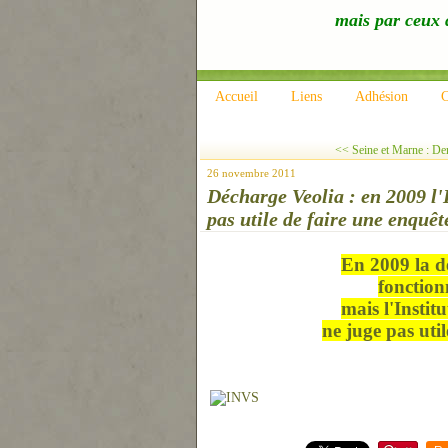
mais par ceux q
Accueil
Liens
Adhésion
C
<< Seine et Marne : De
26 novembre 2011
Décharge Veolia : en 2009 l'I
pas utile de faire une enquêt
En 2009 la d
fonction
mais l'Instit
ne juge pas util