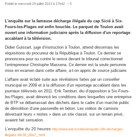
-
Publié le
mercredi 24 juillet 2013 à 17h42
5
L'enquête sur la fameuse décharge illégale du cap Sicié à Six-
Fours-les-Plages est enfin bouclée. Le parquet de Toulon avait
ouvert u
ne
information judiciaire après la diffusion d'un reportage
accablant à la télévision.
Didier Guissart, juge d’instruction à Toulon, attend désormais les
réquisitions du procureur de la République à Toulon. Ce dernier se
prononcera pour ou contre le renvoi devant le tribunal correction
ne
l
l’entrepre
ne
ur Christophe Massena. Ce dernier est la seule person
ne
mise en examen dans cette affaire, a-t-on appris de source judiciaire.
L'affaire avait éclaté suite aux révélations faites par un conseiller
municipal en 2009 et à la diffusion d’un reportage accablant dans les
journaux télévisés en 2011. Erik Tamburi, élu d’opposition à Six-Fours-
les-Plages, avait dénoncé les conditions dans lesquelles u
ne
entreprise
de BTP se débarrassait des déchets dans le cadre d’un marché public
de démolition d’u
ne
passerelle en béton. Les vidéos de camions
déversant leurs « restes » dans un site classé, sur un terrain privé,
avaient fait sensation.
L’enquête du 20 heures
http://www.wat.tv/video/enquete-20h-decharges-
illegales-4kr39_2i0u7_.html