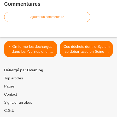
Commentaires
Ajouter un commentaire
< On ferme les décharges
Ces déchets dont le Syctom
dans les Yvelines et on
se débarrasse en Seine et
envoie les déchets en Seine
Marne >
et Marne
Hébergé par Overblog
Top articles
Pages
Contact
Signaler un abus
C.G.U.