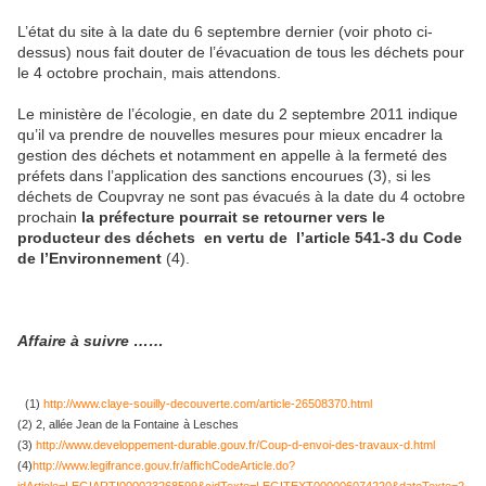
L’état du site à la date du 6 septembre dernier (voir photo ci-
dessus) nous fait douter de l’évacuation de tous les déchets pour
le 4 octobre prochain, mais attendons.
Le ministère de l’écologie, en date du 2 septembre 2011 indique
qu’il va prendre de nouvelles mesures pour mieux encadrer la
gestion des déchets et notamment en appelle à la fermeté des
préfets dans l’application des sanctions encourues (3), si les
déchets de Coupvray ne sont pas évacués à la date du 4 octobre
prochain
la préfecture pourrait se retour
ne
r vers le
producteur des déchets en vertu de
l’article 541-3 du Code
de
l’Environ
ne
ment
(4).
Affaire à suivre ……
(1)
http://www.claye-souilly-decouverte.com/article-26508370.html
(2) 2, allée Jean de la Fontai
ne
à Lesches
(3)
http://www.developpement-durable.gouv.fr/Coup-d-envoi-des-travaux-d.html
(4)
http://www.legifrance.gouv.fr/affichCodeArticle.do?
idArticle=LEGIARTI000023268599&cidTexte=LEGITEXT000006074220&dateTexte=2