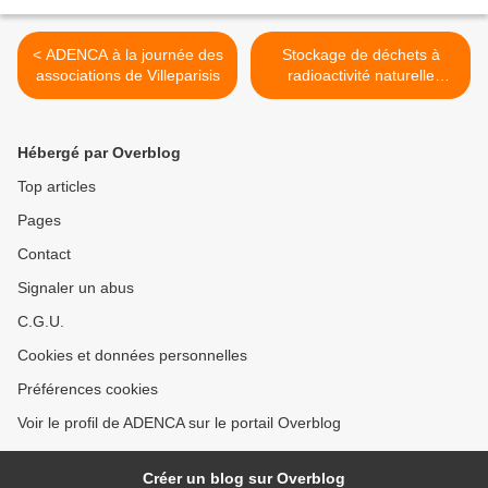
< ADENCA à la journée des
Stockage de déchets à
associations de Villeparisis
radioactivité naturelle
renforcée dans la décharge
Sita Fd Villeparisis : les
seine et marnais servent-ils
Hébergé par Overblog
de cobayes ? >
Top articles
Pages
Contact
Signaler un abus
C.G.U.
Cookies et données personnelles
Préférences cookies
Voir le profil de ADENCA sur le portail Overblog
Créer un blog sur Overblog