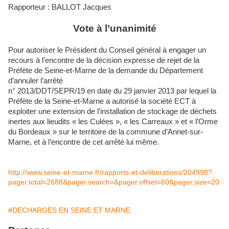
Rapporteur : BALLOT Jacques
Vote à l’unanimité
Pour autoriser le Président du Conseil général à engager un
recours à l’encontre de la décision expresse de rejet de la
Préfète de Sei
ne
-et-Mar
ne
de la demande du Département
d’annuler l’arrêté
n° 2013/DDT/SEPR/19 en date du 29 janvier 2013 par lequel la
Préfète de la Sei
ne
-et-Mar
ne
a autorisé la société ECT à
exploiter u
ne
extension de l’installation de stockage de déchets
i
ne
rtes aux lieudits « les Culées », « les Carreaux » et « l’Orme
du Bordeaux » sur le territoire de la commu
ne
d’An
ne
t-sur-
Mar
ne
, et à l’encontre de cet arrêté lui même.
http://www.seine-et-marne.fr/rapports-et-deliberations/204998?
pager.total=2688&pager.search=&pager.offset=60&pager.size=20
#DECHARGES EN SEINE ET MARNE