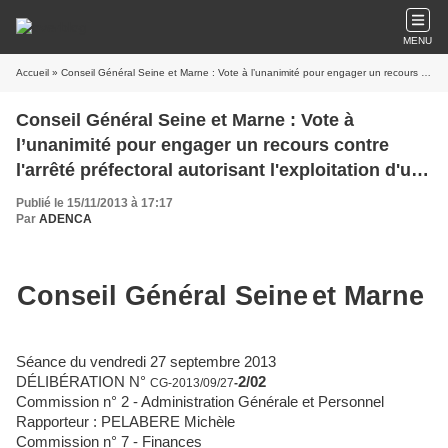
MENU
Accueil
» Conseil Général Seine et Marne : Vote à l’unanimité pour engager un recours contre l'arrêté préfectoral autorisant l'exploitation d'une décharge à Annet sur Marne
Conseil Général Seine et Marne : Vote à
l’unanimité pour engager un recours contre
l'arrêté préfectoral autorisant l'exploitation d'une
décharge à Annet sur Marne
Publié le 15/11/2013 à 17:17
Par
ADENCA
Conseil Général Sei
ne
et Mar
ne
Séance du vendredi 27 septembre 2013
DÉLIBÉRATION N°
2/02
CG-2013/09/27
-
Commission n° 2 - Administration Générale et Person
ne
l
Rapporteur :
PELABERE Michèle
Commission n° 7 - Finances