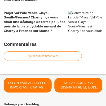
Projet Val’Pôle Veolia Claye-
Souilly/Fresnes/ Charny : ça vous
dirait une décharge de terres polluées
près de la piste cyclable menant de
Charny à Fresnes sur Marne ?
Commentaires
Ajouter un commentaire
< SI ON PARLAIT DU PLUS
NE LAISSONS PAS
IMPORTANT CAPTAGE
DISPARAITRE LE BOIS
D'EAU DE SEINE ET
GRATUEL QUI BORDE
MARNE :ANNET SUR
L’AQUEDUC DE LA DHUIS
MARNE
A VILLEVAUDE ! >
Hébergé par Overblog