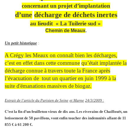
concernant un projet d’implantation
d’u
ne
décharge de déchets inertes
au lieudit « La Tuilerie sud »
Chemin de Meaux
.
Un petit historique
:
A Crégy les Meaux on connaît bien les décharges,
c’est en effet dans cette commu
ne
qu’était implantée la
décharge connue à travers toute la France après
l’évacuation de tout un quartier en juin 1999 à la
suite d'émanations massives de biogaz.
Extrait de l’article du Parisien de Sei
ne
et Mar
ne
24/3/2009 :
C’est la fin d’un feuilleton vieux de dix ans. Les riverains de Chaillouët, un
lotissement de 58 pavillons, vont enfin toucher des indemnités allant de 11
855 € à 61 200 €.