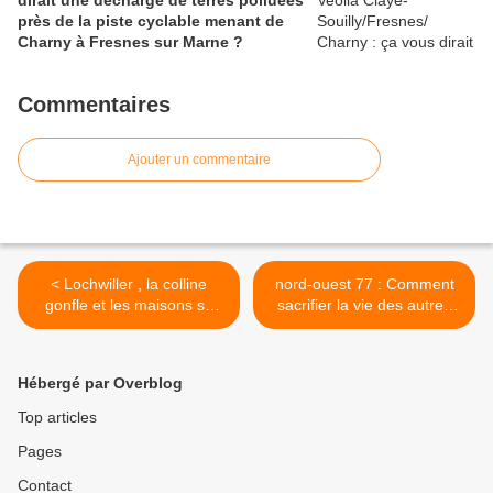
dirait une décharge de terres polluées
près de la piste cyclable menant de
Charny à Fresnes sur Marne ?
Commentaires
Ajouter un commentaire
< Lochwiller , la colline
nord-ouest 77 : Comment
gonfle et les maisons se
sacrifier la vie des autres
fissurent
par l’accumulation de toutes
les nuisances dans un
même secteur >
Hébergé par Overblog
Top articles
Pages
Contact