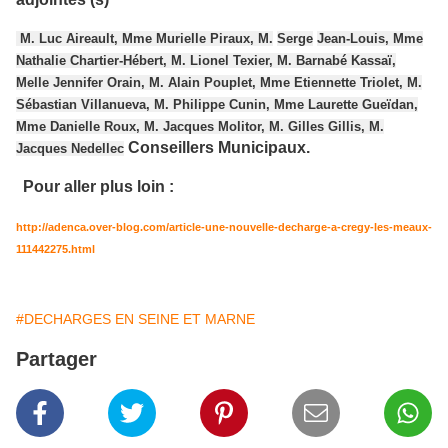
M. Luc Aireault, Mme Murielle Piraux, M.
Serge
Jean-Louis, Mme
Nathalie Chartier-Hébert, M. Lio
ne
l Texier, M. Barnabé Kassaï,
Melle Jennifer Orain, M. Alain Pouplet, Mme Etien
ne
tte Triolet, M.
Sébastian Villanueva, M. Philippe Cunin, Mme Laurette Gueïdan,
Mme Danielle Roux, M. Jacques Molitor, M. Gilles Gillis, M.
Conseillers Municipaux.
Jacques Nedellec
Pour aller plus loin :
http://adenca.over-blog.com/article-une-nouvelle-decharge-a-cregy-les-meaux-
111442275.html
#DECHARGES EN SEINE ET MARNE
Partager