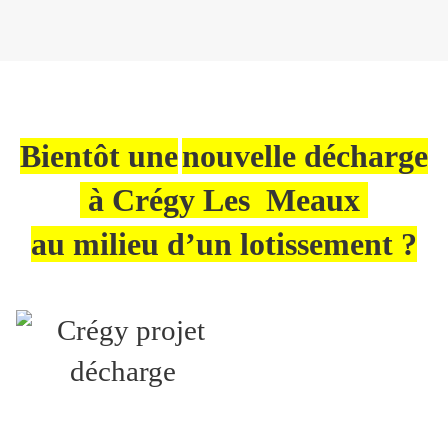
Bientôt u
ne
nouvelle décharge
à Crégy Les
Meaux
au milieu d’un lotissement ?