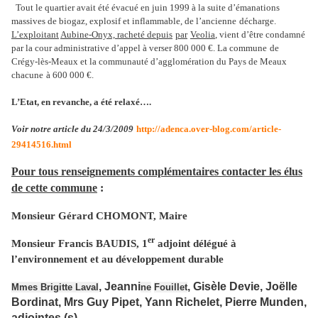
Tout le quartier avait été évacué en juin 1999 à la suite d’émanations
massives de biogaz, explosif et inflammable, de l’ancien
ne
décharge.
L’exploitant
Aubi
ne
-Onyx, racheté depuis
par
Veolia
, vient d’être condamné
par la cour administrative d’appel à verser 800 000 €. La commu
ne
de
Crégy-lès-Meaux et la communauté d’agglomération du Pays de Meaux
chacu
ne
à 600 000 €.
L’Etat, en revanche, a été relaxé…
.
Voir notre article du 24/3/2009
http://adenca.over-blog.com/article-
29414516.html
Pour tous renseig
ne
ments complémentaires contacter les élus
de cette commu
ne
:
Monsieur Gérard CHOMONT, Maire
er
Monsieur Francis BAUDIS, 1
adjoint délégué à
l’environ
ne
ment et au développement durable
, Jeanni
, Gisèle Devie, Joëlle
Mmes Brigitte Laval
ne
Fouillet
Bordinat, Mrs Guy Pipet, Yann Richelet, Pierre Munden,
adjointes (s)