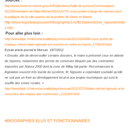
Sources :
http://www.seine-et-marne.gouv.fr/Publications/Salle-de-presse/Communiques-
2013/Nomination-de-Alain-Michel-NGOUOTO-sous-prefet-charge-de-mission-pour-
la-politique-de-la-ville-aupres-de-la-prefete-de-Seine-et-Marne
http://www.leguidedupouvoir.fr/biographie/142863/alainmichel_ngouoto/inde
x.htm
Pour aller plus loin :
http://www.lejdc.fr/nievre/actualite/pays/morvan/2013/10/28/le-sous-prefet-de-
chateau-chinon-alain-ngouoto-est-nomme-en-seine-et-marne_1745918.html
Extrait article journal le Morvan 19/7/2012
«
Ensuite, afin de déverrouiller certains dossiers, le maire a présenté ceux en attente
de réponse, notamment des permis de construire bloqués par des contraintes
imposées par Natura 2000 dont la zo
ne
de Millay fait partie. Reconnaissant la
législation souvent très lourde du système, M. Ngouoto a cependant souhaité qu'elle
ne
soit pas un frein au développement local et aux projets touristiques qui sont le
souffle des zo
ne
s rurales. »
http://www.lejdc.fr/nievre/actualite/pays/morvan/2012/07/19/alain-michel-ngouoto-a-la-
rencontre-des-maires-des-communes_1225354.html
#BIOGRAPHIES ELUS ET FONCTIONNAIRES