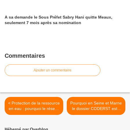
A sa demande le Sous Préfet Sabry Hani quitte Meaux,
seulement 7 mois après sa nomination
Commentaires
Ajouter un commentaire
< Protection de la ressource
Pourquoi en Seine et Marne
en eau : pourquoi le réseau
le dossier CODERST est-il
départemental de
vide ? >
surveillance des cours
d’eau du 77 ne contrôle pas
Hébergé par Overblog