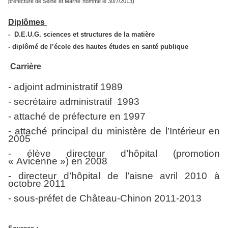
préfecture de Sei
ne
et Mar
ne
nommé le 30/7/2013)
Diplômes
-
D.E.U.G. sciences et structures de la matière
- diplômé de l’école des hautes études en santé publique
Carrière
- adjoint administratif 1989
- secrétaire administratif 1993
- attaché de préfecture en 1997
- attaché principal du ministère de l’Intérieur en
2005
- élève directeur d’hôpital (promotion
« Avicen
ne
») en 2008
- directeur d’hôpital de l’ais
ne
avril 2010 à
octobre 2011
- sous-préfet de Château-Chinon 2011-2013