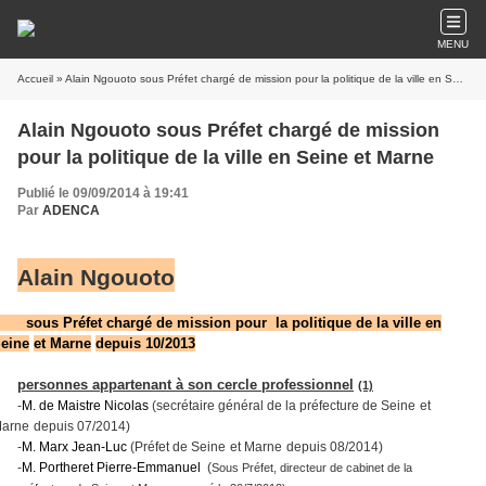
MENU
Accueil
» Alain Ngouoto sous Préfet chargé de mission pour la politique de la ville en Seine et Marne
Alain Ngouoto sous Préfet chargé de mission
pour la politique de la ville en Seine et Marne
Publié le 09/09/2014 à 19:41
Par
ADENCA
Alain Ngouoto
sous Préfet chargé de mission pour la politique de la ville en
ei
ne
et Mar
ne
depuis 10/2013
person
ne
s appartenant à son cercle profession
ne
l
(1)
-
M. de Maistre Nicolas
(secrétaire général de la préfecture de Sei
ne
et
ar
ne
depuis 07/2014)
-
M. Marx Jean-Luc
(Préfet de Sei
ne
et Mar
ne
depuis 08/2014)
-
M. Portheret Pierre-Emmanuel
(
Sous Préfet, directeur de cabi
ne
t de la