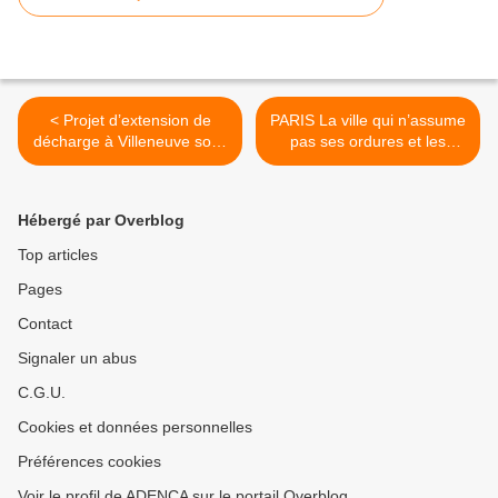
< Projet d’extension de
PARIS La ville qui n’assume
décharge à Villeneuve sous
pas ses ordures et les
Dammartin : Monsieur Eblé,
envoie chez les autres >
président du CG 77, sera-t-
il entendu par les plus
Hébergé par Overblog
hautes sphères de l’Etat ?
Top articles
Pages
Contact
Signaler un abus
C.G.U.
Cookies et données personnelles
Préférences cookies
Voir le profil de ADENCA sur le portail Overblog