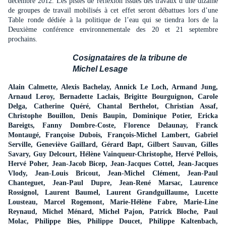
décembre 2012. Les pistes de réflexion issues des travaux d’u
ne
dizai
ne
de groupes de travail mobilisés à cet effet seront débattues lors d’u
ne
Table ronde dédiée à la politique de l’eau qui se tiendra lors de la
Deuxième conférence environ
ne
mentale des 20 et 21 septembre
prochains.
Cosignataires de la tribu
ne
de
Michel Lesage
Alain Calmette, Alexis Bachelay, Annick Le Loch, Armand Jung,
Arnaud Leroy, Bernadette Laclais, Brigitte Bourguignon, Carole
Delga, Catheri
ne
Quéré, Chantal Berthelot, Christian Assaf,
Christophe Bouillon, Denis Baupin, Dominique Potier, Ericka
Bareigts, Fanny Dombre-Coste, Florence Delaunay, Franck
Montaugé, Françoise Dubois, François-Michel Lambert, Gabriel
Serville, Ge
ne
viève Gaillard, Gérard Bapt, Gilbert Sauvan, Gilles
Savary, Guy Delcourt, Hélè
ne
Vainqueur-Christophe, Hervé Pellois,
Hervé Poher, Jean-Jacob Bicep, Jean-Jacques Cottel, Jean-Jacques
Vlody, Jean-Louis Bricout, Jean-Michel Clément, Jean-Paul
Chanteguet, Jean-Paul Dupre, Jean-René Marsac, Laurence
Rossignol, Laurent Baumel, Laurent Grandguillaume, Lucette
Lousteau, Marcel Rogemont, Marie-Hélè
ne
Fabre, Marie-Li
ne
Reynaud, Michel Ménard, Michel Pajon, Patrick Bloche, Paul
Molac, Philippe Bies, Philippe Doucet, Philippe Kaltenbach,