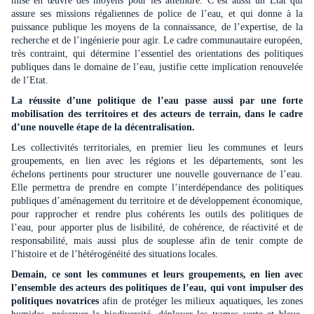
mise en œuvre des moyens pour les atteindre. C’est aussi un Etat qui
assure ses missions régalien
ne
s de police de l’eau, et qui don
ne
à la
puissance publique les moyens de la connaissance, de l’expertise, de la
recherche et de l’ingénierie pour agir. Le cadre communautaire européen,
très contraint, qui détermi
ne
l’essentiel des orientations des politiques
publiques dans le domai
ne
de l’eau, justifie cette implication renouvelée
de l’Etat.
La réussite d’u
ne
politique de l’eau passe aussi par u
ne
forte
mobilisation des territoires et des acteurs de terrain, dans le cadre
d’u
ne
nouvelle étape de la décentralisation.
Les collectivités territoriales, en premier lieu les commu
ne
s et leurs
groupements, en lien avec les régions et les départements, sont les
échelons perti
ne
nts pour structurer u
ne
nouvelle gouvernance de l’eau.
Elle permettra de prendre en compte l’interdépendance des politiques
publiques d’aménagement du territoire et de développement économique,
pour rapprocher et rendre plus cohérents les outils des politiques de
l’eau, pour apporter plus de lisibilité, de cohérence, de réactivité et de
responsabilité, mais aussi plus de souplesse afin de tenir compte de
l’histoire et de l’hétérogénéité des situations locales.
Demain, ce sont les commu
ne
s et leurs groupements, en lien avec
l’ensemble des acteurs des politiques de l’eau, qui vont impulser des
politiques novatrices
afin de protéger les milieux aquatiques, les zo
ne
s