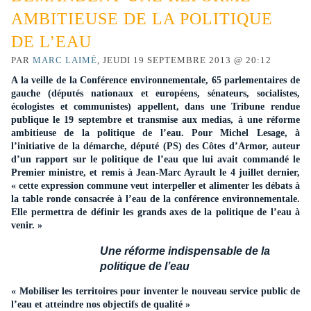
AMBITIEUSE DE LA POLITIQUE
DE L’EAU
PAR
MARC LAIMÉ
, JEUDI 19 SEPTEMBRE 2013 @ 20:12
A la veille de la Conférence environ
ne
mentale, 65 parlementaires de
gauche (députés nationaux et européens, sénateurs, socialistes,
écologistes et communistes) appellent, dans u
ne
Tribu
ne
rendue
publique le 19 septembre et transmise aux medias, à u
ne
réforme
ambitieuse de la politique de l’eau. Pour Michel Lesage, à
l’initiative de la démarche, député (PS) des Côtes d’Armor, auteur
d’un rapport sur le politique de l’eau que lui avait commandé le
Premier ministre, et remis à Jean-Marc Ayrault le 4 juillet dernier,
« cette expression commu
ne
veut interpeller et alimenter les débats à
la table ronde consacrée à l’eau de la conférence environ
ne
mentale.
Elle permettra de définir les grands axes de la politique de l’eau à
venir. »
U
ne
réforme indispensable de la
politique de l’eau
« Mobiliser les territoires pour inventer le nouveau service public de
l’eau et atteindre nos objectifs de qualité »