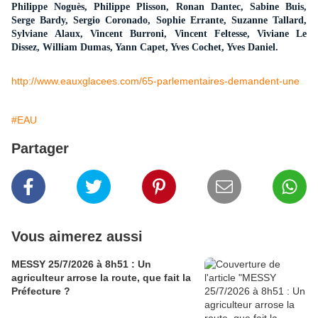
Philippe Noguès, Philippe Plisson, Ronan Dantec, Sabi
ne
Buis,
Serge
Bardy, Sergio Coronado, Sophie Errante, Suzan
ne
Tallard,
Sylvia
ne
Alaux, Vincent Burroni, Vincent Feltesse, Vivia
ne
Le
Dissez, William Dumas, Yann Capet, Yves Cochet, Yves Daniel.
http://www.eauxglacees.com/65-parlementaires-demandent-une
#EAU
Partager
Vous aimerez aussi
MESSY 25/7/2026 à 8h51 : Un
agriculteur arrose la route, que fait la
Préfecture ?