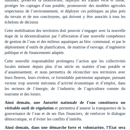
humides, préserver la biodiversité, déployer les trames verte et bleue,
protéger les captages d’eau potable, promouvoir des modèles agricoles
respectueux de l’environ
ne
ment, et déployer ces politiques au plus près
du terrain et de nos concitoyens, qui doivent y être associés à tous les
échelons de décision.
Cette mobilisation des territoires doit pouvoir s’engager avec la nouvelle
étape de la décentralisation par l’affectation d’u
ne
nouvelle compétence
de gestion de l’eau et des milieux aquatiques au bloc communal, et par le
déploiement d’outils de planification, de maitrise d’ouvrage, d’ingénierie
publique et de financements adaptés.
Cette nouvelle responsabilité prolongera l’action que les collectivités
locales mè
ne
nt depuis plus d’un siècle en matière d’eau potable et
d’assainissement, et nous permettra de réconcilier nos territoires avec
leurs fleuves, leurs rivières, ce formidable patrimoi
ne
aquatique, puissant
vecteur trop souvent méconnu d’activité économique et d’emploi, dans
les secteurs de l’é
ne
rgie, de l’industrie, de l’agriculture comme du
tourisme et des loisirs.
Ainsi demain, u
ne
Autorité nationale de l’eau constituera un
véritable outil de régulation
et permettra d’assurer la transparence de la
gouvernance de l’eau et de ses flux financiers, de renforcer le dialogue
démocratique, et d’éviter les conflits d’intérêts.
Ainsi demain, dans u
ne
démarche forte et volontariste, l’Etat sera