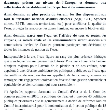
davantage présent au niveau de l’Europe, et don
ne
ra aux
collectivités de véritables outils d’expertise et de connaissance.
Ainsi demain, au plus proche du terrain, les élus disposeront sur
tout le territoire national d’outils efficaces
(Sage, CLE, Syndicat
mixtes, EPTB, contrats territoriaux, etc.) pour améliorer la qualité de
l’eau, protéger la ressource, les zo
ne
s humides, ou encore la biodiversité.
Ainsi demain, parce que l’eau est l’affaire de tous et toutes, les
citoyens, la société civile et les consommateurs seront associés
aux
commissions locales de l’eau et pourront participer aux décisions de
toutes les instances de gestion de l’eau.
Indispensable à la vie, l’eau figure au rang des plus précieux héritages
que nous léguerons aux générations futures. Pour nous hisser à la hauteur
d’enjeux majeurs pour l’avenir de la planète et de nos enfants, nous
appelons à u
ne
réforme ambitieuse des politiques publiques de l’eau, que
des millions de nos concitoyens appellent de leurs vœux, comme en
témoig
ne
leur engagement croissant en faveur d’u
ne
gestion soutenable et
équitable de ce bien commun qui nous rassemble. »
(*) Après les rapports alarmants du Conseil d’état et de la Cour des
comptes publiés en 2010, la politique de l’eau est l’u
ne
des 40 politiques
publiques prioritaires que le gouver
ne
ment a décidé de réformer lors du
Comité interministériel pour la modernisation de l’action publique du 18