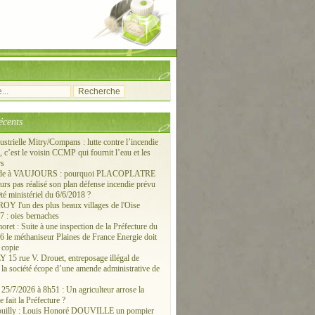
écents
ustrielle Mitry/Compans : lutte contre l’incendie
c’est le voisin CCMP qui fournit l’eau et les
rs
ude à VAUJOURS : pourquoi PLACOPLATRE
ours pas réalisé son plan défense incendie prévu
êté ministériel du 6/6/2018 ?
 l'un des plus beaux villages de l'Oise
 : oies bernaches
ret : Suite à une inspection de la Préfecture du
6 le méthaniseur Plaines de France Energie doit
 copie
15 rue V. Drouet, entreposage illégal de
: la société écope d’une amende administrative de
/7/2026 à 8h51 : Un agriculteur arrose la
e fait la Préfecture ?
ouilly : Louis Honoré DOUVILLE un pompier