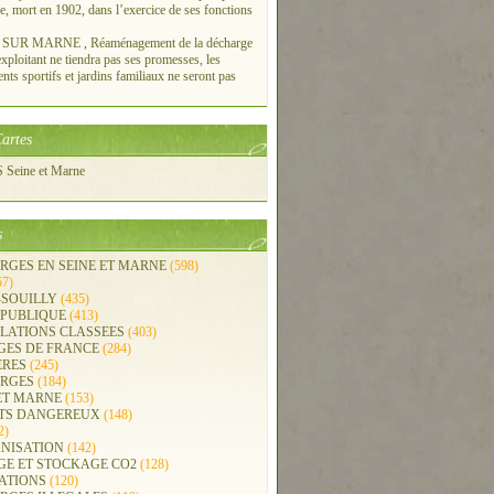
re, mort en 1902, dans l’exercice de ses fonctions
UR MARNE , Réaménagement de la décharge
xploitant ne tiendra pas ses promesses, les
ts sportifs et jardins familiaux ne seront pas
artes
Seine et Marne
s
RGES EN SEINE ET MARNE
(598)
57)
-SOUILLY
(435)
 PUBLIQUE
(413)
LLATIONS CLASSEES
(403)
GES DE FRANCE
(284)
ERES
(245)
RGES
(184)
ET MARNE
(153)
TS DANGEREUX
(148)
2)
NISATION
(142)
GE ET STOCKAGE CO2
(128)
ATIONS
(120)