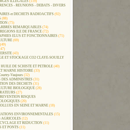
RGES ILLEGALES
(119)
ENCES - REUNIONS - DEBATS - DIVERS
IRES et DECHETS RADIOACTIFS
(92)
S
(88)
TION
(75)
t ARBRES REMARQUABLES
(74)
REGIONS ILE DE FRANCE
(72)
APHIES ELUS ET FONCTIONNAIRES
(71)
ULTURE
(69)
(49)
47)
ERSITE
(43)
GE ET STOCKAGE CO2 CLAYE-SOUILLY
 HUILE DE SCHISTE ET PETROLE
(40)
ET MARNE HISTOIRE
(33)
Courtry-Vaujours
(32)
 DES ADMINISTRES
(31)
TION DES DECHETS
(31)
ULTURE BIOLOGIQUE
(28)
ERATEURS
(27)
PREVENTION RISQUES
OLOGIQUES
(20)
POLLUES EN SEINE ET MARNE
(18)
IATIONS ENVIRONNEMENTALES
(15)
S AGRICOLES
(12)
ECYCLAGE ET REDUCTION
(11)
S ET PONTS
(11)