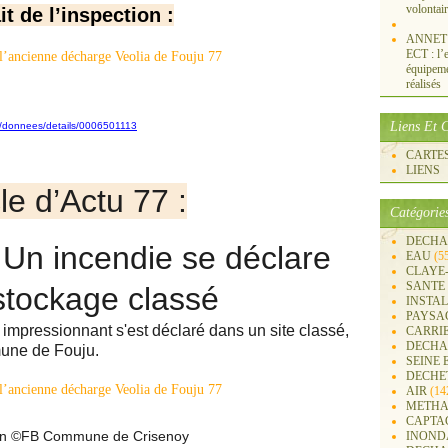
volontai
it de l’inspection :
ANNET S
ECT : l’e
équipemen
réalisés
Liens Et C
ons/donnees/details/0006501113
CARTES 
LIENS
cle d’Actu 77 :
Catégorie
DECHA
 Un incendie se déclare
EAU
(5
CLAYE
SANTE
stockage classé
INSTA
PAYSA
impressionnant s'est déclaré dans un site classé,
CARRI
DECHA
mune de Fouju.
SEINE 
DECHE
AIR
(14
METHA
CAPTA
 loin ©FB Commune de Crisenoy
INOND