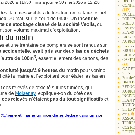
DECHA
mai 2026 à 11h30 ; mis à jour le 30 mai 2026 à 12h28
CONFER
(112)
s flammes visibles de très loin ont éclairé le ciel
NUCLEA
medi 30 mai, sur le coup de 0h30.
Un incendie
FORET
POLLU
ite de stockage classé de la société Veolia
, qui
ENS e
eint son volume maximal d’exploitation.
PLANS 
 h du matin
BIOGR
AGRIC
s et une trentaine de pompiers se sont rendus sur
Rivières
ine accidentelle, avait pris sur deux tas de déchets
BRUIT
(
BIODIV
3
 l’autre de 100m
,
essentiellement des cartons, des
CAPTA
(41)
GAZ ET
ont lutté jusqu’à 9 heures du matin
pour venir à
SEINE 
icité la mairie et l’exploitant pour étaler les tas en
Fort de 
DROITS
REDUC
t des relevés de toxicité sur les fumées, qui
AGRIC
mune de
Moisenay
, explique-t-on du côté des
INCIN
 ces relevés n’étaient pas du tout significatifs et
PLAN 
».
TECHN
SITES 
eau
(16)
195/seine-et-marne-un-incendie-se-declare-dans-un-site-
ASSOC
TERRE
CO2 R
ROUTE