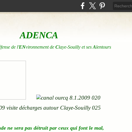
ADENCA
éfense de l'
EN
vironnement de
C
laye-Souilly et ses
A
lentours
nde
ne
sera pas détruit par ceux qui font le mal,