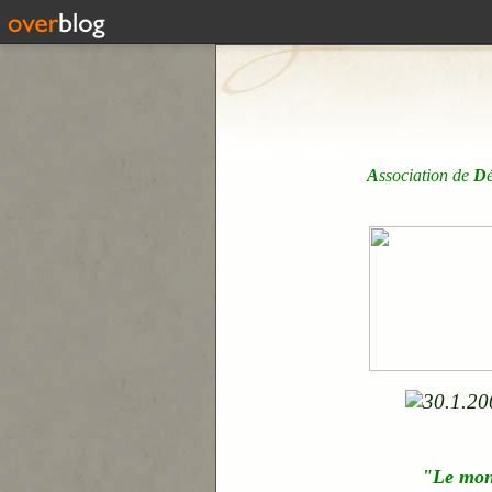
A
ssociation de
D
"Le mo