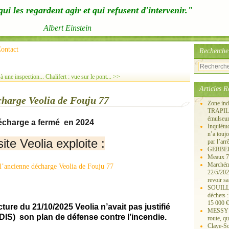
ui les regardent agir et qui refusent d'intervenir."
Albert Einstein
ontact
Recherche
une inspection...
Chalifert : vue sur le pont... >>
Articles R
charge Veolia de Fouju 77
Zone ind
TRAPIL, 
émulseu
écharge a fermé en 2024
Inquiét
n’a touj
ite Veolia exploite :
par l’arr
GERBEROY
Meaux 77
Marchémo
22/5/202
revoir sa
SOUILLY 
déchets 
15 000 €
cture du 21/10/2025 Veolia n’avait pas justifié
MESSY 25
DIS) son plan de défense contre l’incendie.
route, qu
Claye-S