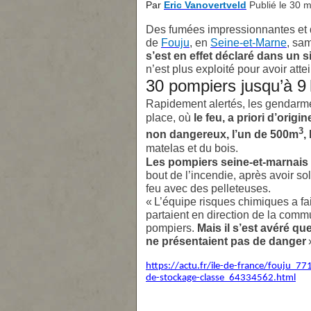
Par
Eric Vanovertveld
Publié le 30 
Des fumées impressionnantes et de
de
Fouju
, en
Seine-et-Marne
, sa
s’est en effet déclaré dans un s
n’est plus exploité pour avoir att
30 pompiers jusqu’à 9
Rapidement alertés, les gendarme
place, où
le feu, a priori d’orig
3
non dangereux, l’un de 500m
,
matelas et du bois.
Les pompiers seine-et-marnais 
bout de l’incendie, après avoir soll
feu avec des pelleteuses.
« L’équipe risques chimiques a fai
partaient en direction de la com
pompiers.
Mais il s’est avéré que
ne présentaient pas de danger
https://actu.fr/ile-de-france/fouju_77
de-stockage-classe_64334562.html