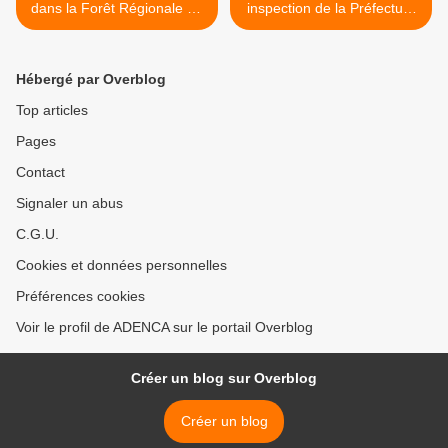
dans la Forêt Régionale de
inspection de la Préfecture
Montgé en Goële
du 16/4/2026 Chamylinex
doit revoir sa copie >
Hébergé par Overblog
Top articles
Pages
Contact
Signaler un abus
C.G.U.
Cookies et données personnelles
Préférences cookies
Voir le profil de ADENCA sur le portail Overblog
Créer un blog sur Overblog
Créer un blog