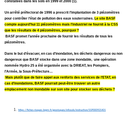
constatées dans les sols en 1999 et 2000 (1).
Un arrêté préfectoral de 1996 a prescrit l’implantation de 3 piézomètres
pour contrôler l’état de pollution des eaux souterraines.
Le site BASF
compte aujourd’hui 11 piézomètres mais l’industriel ne fournit à la CSS
que les résultats de 4 piézomètres, pourquoi ?
BASF promet l’année prochaine de fournir les résultats de tous les
piézomètres.
Dans le but d’évacuer, en cas d’inondation, les déchets dangereux ou non
dangereux que BASF stocke dans une zone inondable, une opération
nommée Hydro 25 a été organisée avec la DRIEAT, les Pompiers,
l’Armée, la Sous-Préfecture…
Mais plutôt que de faire appel aux renforts des services de l’ETAT, en
cas d’inondations, BASF pourrait peut-être trouver un autre
emplacement non inondable sur son site pour stocker ses déchets ?
https://fiches-risques.brgm.fr/georisques/infosols/instruction/SSP000925401