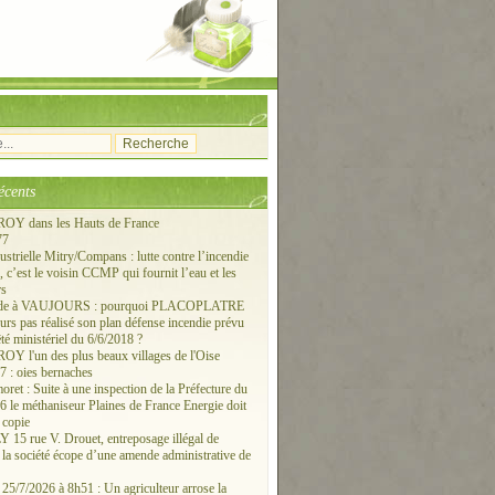
écents
Y dans les Hauts de France
77
ustrielle Mitry/Compans : lutte contre l’incendie
c’est le voisin CCMP qui fournit l’eau et les
rs
ude à VAUJOURS : pourquoi PLACOPLATRE
ours pas réalisé son plan défense incendie prévu
êté ministériel du 6/6/2018 ?
 l'un des plus beaux villages de l'Oise
 : oies bernaches
ret : Suite à une inspection de la Préfecture du
6 le méthaniseur Plaines de France Energie doit
 copie
15 rue V. Drouet, entreposage illégal de
: la société écope d’une amende administrative de
/7/2026 à 8h51 : Un agriculteur arrose la