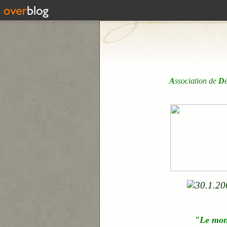
A
ssociation de
D
"Le mo