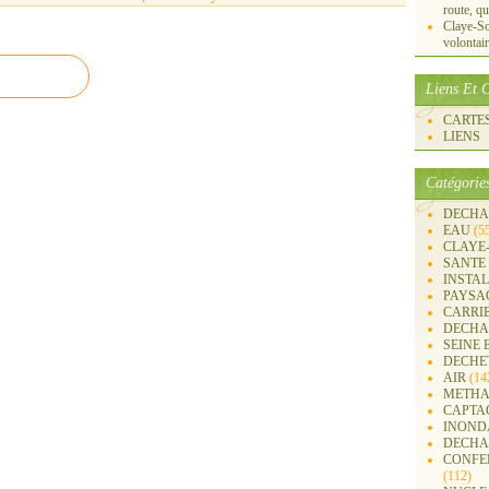
route, qu
Claye-S
volontai
Liens Et C
CARTES 
LIENS
Catégorie
DECHA
EAU
(5
CLAYE
SANTE
INSTA
PAYSA
CARRI
DECHA
SEINE 
DECHE
AIR
(14
METHA
CAPTA
INOND
DECHA
CONFER
(112)