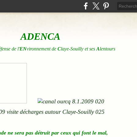
ADENCA
éfense de l'
EN
vironnement de
C
laye-Souilly et ses
A
lentours
nde
ne
sera pas détruit par ceux qui font le mal,