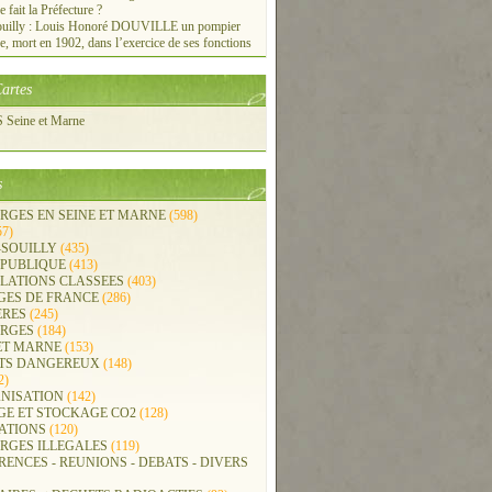
e fait la Préfecture ?
ouilly : Louis Honoré DOUVILLE un pompier
re, mort en 1902, dans l’exercice de ses fonctions
artes
Seine et Marne
s
RGES EN SEINE ET MARNE
(598)
57)
-SOUILLY
(435)
 PUBLIQUE
(413)
LLATIONS CLASSEES
(403)
GES DE FRANCE
(286)
ERES
(245)
RGES
(184)
ET MARNE
(153)
TS DANGEREUX
(148)
2)
NISATION
(142)
GE ET STOCKAGE CO2
(128)
ATIONS
(120)
RGES ILLEGALES
(119)
ENCES - REUNIONS - DEBATS - DIVERS