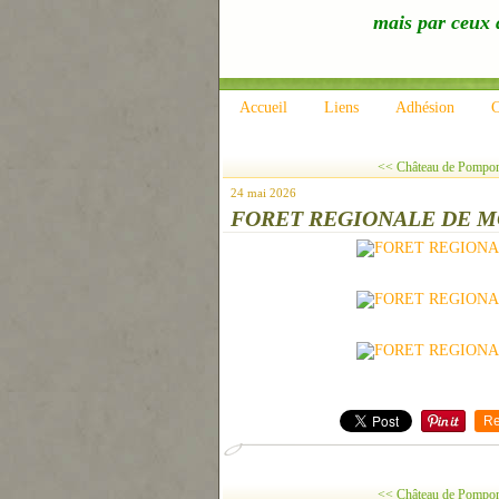
mais par ceux q
Accueil
Liens
Adhésion
C
<< Château de Pomponne
24 mai 2026
FORET REGIONALE DE MONT
Re
<< Château de Pomponne