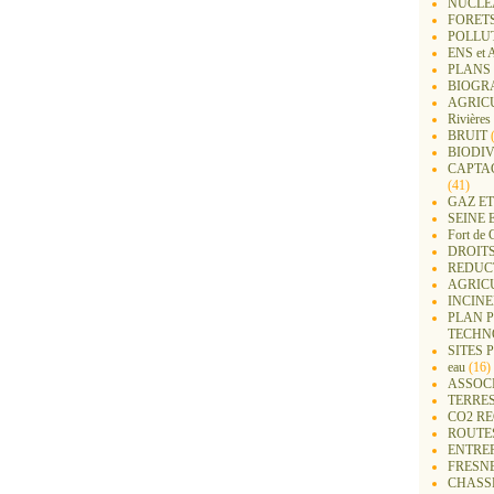
NUCLEA
FORET
POLLU
ENS e
PLANS 
BIOGR
AGRIC
Rivières
BRUIT
(
BIODIV
CAPTA
(41)
GAZ ET
SEINE 
Fort de 
DROITS
REDUC
AGRIC
INCIN
PLAN 
TECHN
SITES 
eau
(16)
ASSOC
TERRE
CO2 R
ROUTE
ENTREP
FRESN
CHASS