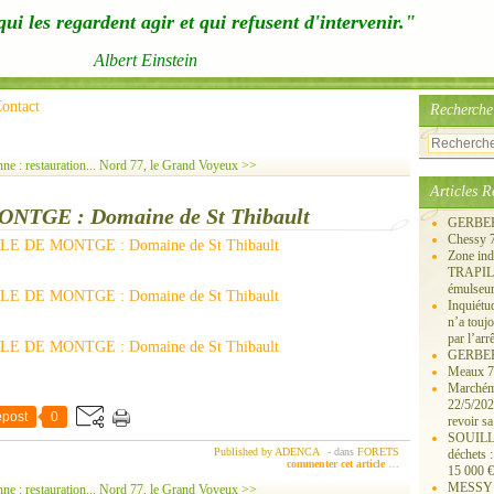
ui les regardent agir et qui refusent d'intervenir."
Albert Einstein
ontact
Recherche
 : restauration...
Nord 77, le Grand Voyeux >>
Articles R
GE : Domaine de St Thibault
GERBERO
Chessy 
Zone ind
TRAPIL, 
émulseu
Inquiét
n’a touj
par l’arr
GERBEROY
Meaux 77
Marchémo
22/5/202
post
0
revoir sa
SOUILLY 
Published by ADENCA
-
dans
FORETS
déchets 
commenter cet article
…
15 000 €
MESSY 25
 : restauration...
Nord 77, le Grand Voyeux >>