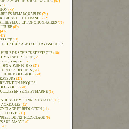
IRES et DECHETS RADIOACTIFS
(92)
S
(88)
TION
(75)
t ARBRES REMARQUABLES
(74)
REGIONS ILE DE FRANCE
(72)
APHIES ELUS ET FONCTIONNAIRES
(71)
ULTURE
(69)
(49)
47)
ERSITE
(43)
GE ET STOCKAGE CO2 CLAYE-SOUILLY
 HUILE DE SCHISTE ET PETROLE
(40)
ET MARNE HISTOIRE
(33)
Courtry-Vaujours
(32)
 DES ADMINISTRES
(31)
TION DES DECHETS
(31)
ULTURE BIOLOGIQUE
(28)
ERATEURS
(27)
PREVENTION RISQUES
OLOGIQUES
(20)
POLLUES EN SEINE ET MARNE
(18)
IATIONS ENVIRONNEMENTALES
(15)
S AGRICOLES
(12)
ECYCLAGE ET REDUCTION
(11)
S ET PONTS
(11)
RISES DE TRI -RECYCLAGE
(9)
ES SUR-MARNE
(9)
E
(8)