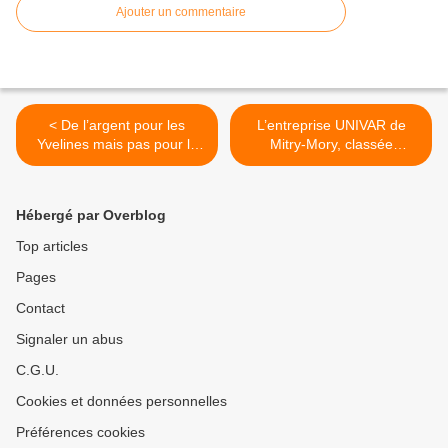
Ajouter un commentaire
< De l’argent pour les
L’entreprise UNIVAR de
Yvelines mais pas pour la
Mitry-Mory, classée
Seine et Marne : le Sous-
SEVESO, a reçu une
Préfet Julien Kerdoncuf
nouvelle mise en demeure
confirme que la 2ème
de la Préfecture suite à un
Hébergé par Overblog
phase de l’étude de zone
incident survenu le
nord ouest 77 ne sera pas
23/4/2026 >
Top articles
mise en place
Pages
Contact
Signaler un abus
C.G.U.
Cookies et données personnelles
Préférences cookies