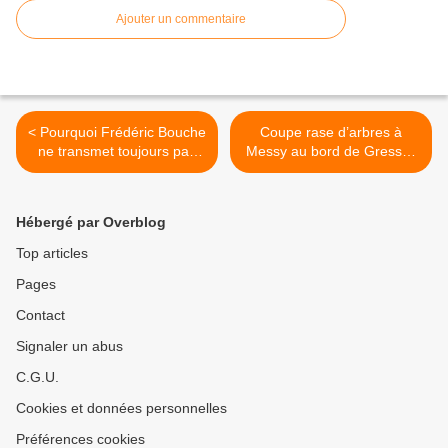
Ajouter un commentaire
< Pourquoi Frédéric Bouche
Coupe rase d’arbres à
ne transmet toujours pas
Messy au bord de Gressy :
aux associations la
les habitants inquiets ! >
convention financière
signée entre la commune
Hébergé par Overblog
de Villeparisis et l’exploitant
de décharge ?
Top articles
Pages
Contact
Signaler un abus
C.G.U.
Cookies et données personnelles
Préférences cookies