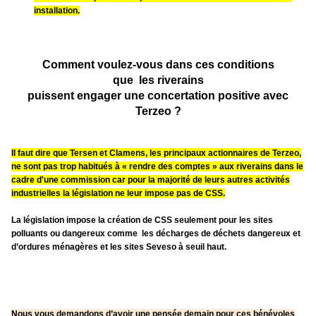
installation.
Comment voulez-vous dans ces conditions
que les riverains
puissent engager une concertation positive avec
Terzeo ?
Il faut dire que Tersen et Clamens, les principaux actionnaires de Terzeo,
ne sont pas trop habitués à « rendre des comptes »
aux riverains dans le
cadre d'une commission car pour la majorité de leurs autres activités
industrielles la législation ne leur impose pas de CSS.
La législation impose la création de CSS seulement pour les sites
polluants ou dangereux comme les décharges de déchets dangereux et
d’ordures ménagères et les sites Seveso à seuil haut.
Nous vous demandons d’avoir une pensée demain pour ces bénévoles