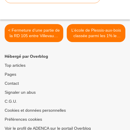
< Fermeture d’une partie de
L’école de Plessis-aux-bois
la RD 105 entre Villevaudé
classée parmi les 1% les
et Villeparisis : les riverains
plus exposés aux pesticides
excédés et les conseillers
en France d’après le journal
départementaux Emma
Le Monde >
Hébergé par Overblog
ABREU et Xavier
VANDERBISE aux abonnés
Top articles
absents ?
Pages
Contact
Signaler un abus
C.G.U.
Cookies et données personnelles
Préférences cookies
Voir le profil de ADENCA sur le portail Overblog