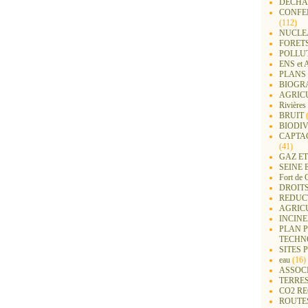
DECHA
CONFER
(112)
NUCLEA
FORET
POLLU
ENS e
PLANS 
BIOGR
AGRIC
Rivières
BRUIT
(
BIODIV
CAPTA
(41)
GAZ ET
SEINE 
Fort de 
DROITS
REDUC
AGRIC
INCIN
PLAN 
TECHN
SITES 
eau
(16)
ASSOC
TERRE
CO2 R
ROUTE