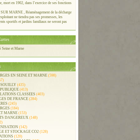
re, mort en 1902, dans l’exercice de ses fonctions
UR MARNE , Réaménagement de la décharge
xploitant ne tiendra pas ses promesses, les
ts sportifs et jardins familiaux ne seront pas
artes
Seine et Marne
s
RGES EN SEINE ET MARNE
(598)
57)
-SOUILLY
(435)
 PUBLIQUE
(413)
LLATIONS CLASSEES
(403)
GES DE FRANCE
(284)
ERES
(245)
RGES
(184)
ET MARNE
(153)
TS DANGEREUX
(148)
2)
NISATION
(142)
GE ET STOCKAGE CO2
(128)
ATIONS
(120)