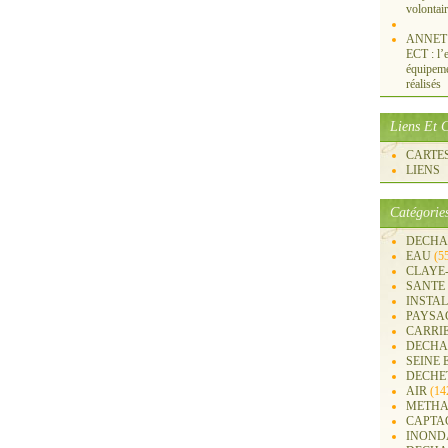
volontai
ANNET S
ECT : l’e
équipemen
réalisés
Liens Et C
CARTES 
LIENS
Catégorie
DECHA
EAU
(5
CLAYE
SANTE
INSTA
PAYSA
CARRI
DECHA
SEINE 
DECHE
AIR
(14
METHA
CAPTA
INOND