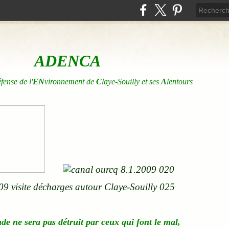
ADENCA
éfense de l'
EN
vironnement de
C
laye-Souilly et ses
A
lentours
nde
ne
sera pas détruit par ceux qui font le mal,