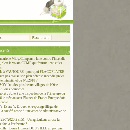
écents
ustrielle Mitry/Compans : lutte contre l’incendie
c’est le voisin CCMP qui fournit l’eau et les
rs
ude à VAUJOURS : pourquoi PLACOPLATRE
ours pas réalisé son plan défense incendie prévu
êté ministériel du 6/6/2018 ?
 l'un des plus beaux villages de l'Oise
 : oies bernaches
ret : Suite à une inspection de la Préfecture du
6 le méthaniseur Plaines de France Energie doit
 copie
15 rue V. Drouet, entreposage illégal de
: la société écope d’une amende administrative de
/7/2026 à 8h51 : Un agriculteur arrose la
e fait la Préfecture ?
ouilly : Louis Honoré DOUVILLE un pompier