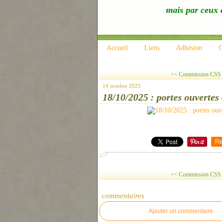
mais par ceux q
Accueil
Liens
Adhésion
C
<< Commission CSS d
14 octobre 2025
18/10/2025 : portes ouvert
Re
<< Commission CSS d
commentaires
Ajouter un commentaire