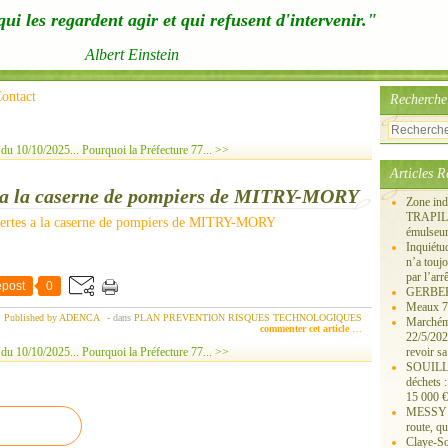
ui les regardent agir et qui refusent d'intervenir."
Albert Einstein
ontact
Recherche
u 10/10/2025...
Pourquoi la Préfecture 77... >>
Articles R
es a la caserne de pompiers de MITRY-MORY
Zone ind
TRAPIL, 
émulseu
Inquiét
n’a touj
par l’arr
post
0
GERBEROY
Meaux 77
Published by ADENCA
-
dans
PLAN PREVENTION RISQUES TECHNOLOGIQUES
Marchémo
commenter cet article
…
22/5/202
u 10/10/2025...
Pourquoi la Préfecture 77... >>
revoir sa
SOUILLY 
déchets 
15 000 €
MESSY 25
route, qu
Claye-S