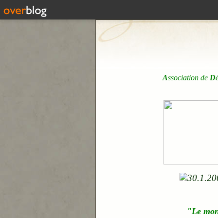
A
ssociation de
D
"Le mo