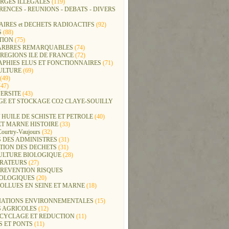
RGES ILLEGALES
(119)
ENCES - REUNIONS - DEBATS - DIVERS
IRES et DECHETS RADIOACTIFS
(92)
S
(88)
TION
(75)
t ARBRES REMARQUABLES
(74)
REGIONS ILE DE FRANCE
(72)
APHIES ELUS ET FONCTIONNAIRES
(71)
ULTURE
(69)
(49)
47)
ERSITE
(43)
GE ET STOCKAGE CO2 CLAYE-SOUILLY
 HUILE DE SCHISTE ET PETROLE
(40)
ET MARNE HISTOIRE
(33)
Courtry-Vaujours
(32)
 DES ADMINISTRES
(31)
TION DES DECHETS
(31)
ULTURE BIOLOGIQUE
(28)
ERATEURS
(27)
PREVENTION RISQUES
OLOGIQUES
(20)
POLLUES EN SEINE ET MARNE
(18)
IATIONS ENVIRONNEMENTALES
(15)
S AGRICOLES
(12)
ECYCLAGE ET REDUCTION
(11)
S ET PONTS
(11)