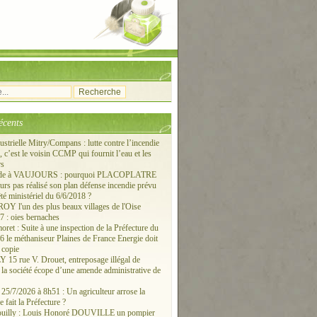
écents
ustrielle Mitry/Compans : lutte contre l’incendie
c’est le voisin CCMP qui fournit l’eau et les
rs
ude à VAUJOURS : pourquoi PLACOPLATRE
ours pas réalisé son plan défense incendie prévu
êté ministériel du 6/6/2018 ?
 l'un des plus beaux villages de l'Oise
 : oies bernaches
ret : Suite à une inspection de la Préfecture du
6 le méthaniseur Plaines de France Energie doit
 copie
15 rue V. Drouet, entreposage illégal de
: la société écope d’une amende administrative de
/7/2026 à 8h51 : Un agriculteur arrose la
e fait la Préfecture ?
ouilly : Louis Honoré DOUVILLE un pompier