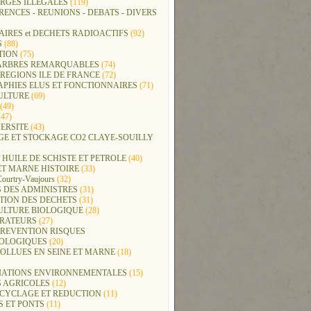
RGES ILLEGALES
(119)
ENCES - REUNIONS - DEBATS - DIVERS
IRES et DECHETS RADIOACTIFS
(92)
S
(88)
TION
(75)
t ARBRES REMARQUABLES
(74)
REGIONS ILE DE FRANCE
(72)
APHIES ELUS ET FONCTIONNAIRES
(71)
ULTURE
(69)
(49)
47)
ERSITE
(43)
GE ET STOCKAGE CO2 CLAYE-SOUILLY
 HUILE DE SCHISTE ET PETROLE
(40)
ET MARNE HISTOIRE
(33)
Courtry-Vaujours
(32)
 DES ADMINISTRES
(31)
TION DES DECHETS
(31)
ULTURE BIOLOGIQUE
(28)
ERATEURS
(27)
PREVENTION RISQUES
OLOGIQUES
(20)
POLLUES EN SEINE ET MARNE
(18)
IATIONS ENVIRONNEMENTALES
(15)
S AGRICOLES
(12)
ECYCLAGE ET REDUCTION
(11)
S ET PONTS
(11)