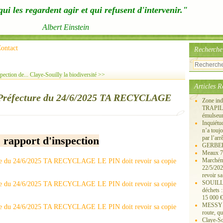
ui les regardent agir et qui refusent d'intervenir."
Albert Einstein
ontact
Recherche
pection de...
Claye-Souilly la biodiversité >>
Articles R
la Préfecture du 24/6/2025 TA RECYCLAGE
Zone ind
TRAPIL, 
émulseu
Inquiét
n’a touj
s rapport d'inspection
par l’arr
GERBEROY
Meaux 77
Marchémo
22/5/202
revoir sa
SOUILLY 
déchets 
15 000 €
MESSY 25
route, qu
Claye-S