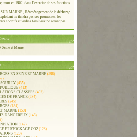
re, mort en 1902, dans l’exercice de ses fonctions
UR MARNE , Réaménagement de la décharge
xploitant ne tiendra pas ses promesses, les
ts sportifs et jardins familiaux ne seront pas
artes
Seine et Marne
s
RGES EN SEINE ET MARNE
(598)
57)
-SOUILLY
(435)
 PUBLIQUE
(413)
LLATIONS CLASSEES
(403)
GES DE FRANCE
(284)
ERES
(245)
RGES
(184)
ET MARNE
(153)
TS DANGEREUX
(148)
2)
NISATION
(142)
GE ET STOCKAGE CO2
(128)
ATIONS
(120)