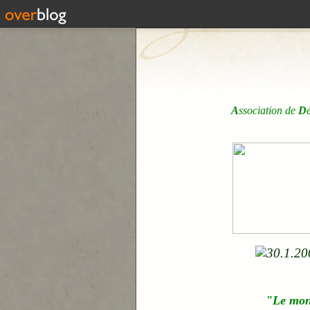
A
ssociation de
D
"Le mo