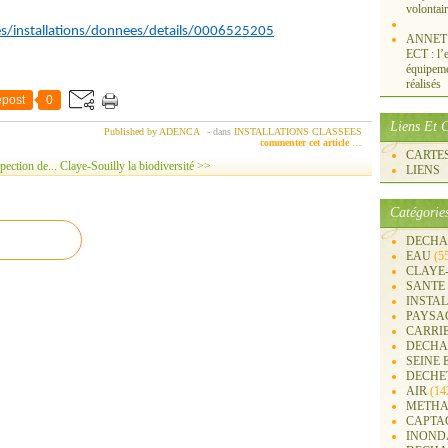
volontai
es/installations/donnees/details/0006525205
ANNET S
ECT : l’e
équipemen
réalisés
post
0
Liens Et C
Published by ADENCA
-
dans
INSTALLATIONS CLASSEES
commenter cet article
…
CARTES 
pection de...
Claye-Souilly la biodiversité >>
LIENS
Catégorie
DECHA
EAU
(5
CLAYE
SANTE
INSTA
PAYSA
CARRI
DECHA
SEINE 
DECHE
AIR
(14
METHA
CAPTA
INOND