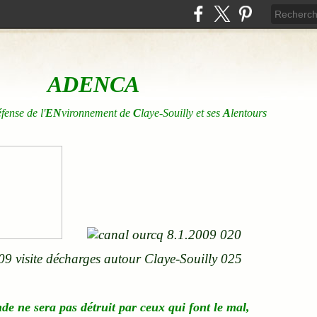
ADENCA
éfense de l'
EN
vironnement de
C
laye-Souilly et ses
A
lentours
nde
ne
sera pas détruit par ceux qui font le mal,