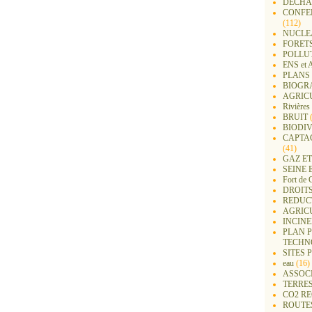
DECHA
CONFER
(112)
NUCLEA
FORET
POLLU
ENS e
PLANS 
BIOGR
AGRIC
Rivières
BRUIT
(
BIODIV
CAPTA
(41)
GAZ ET
SEINE 
Fort de 
DROITS
REDUC
AGRIC
INCIN
PLAN 
TECHN
SITES 
eau
(16)
ASSOC
TERRE
CO2 R
ROUTE