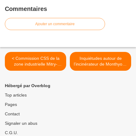
Commentaires
Ajouter un commentaire
< Commission CSS de la
Inquiétudes autour de
zone industrielle Mitry-
l’incinérateur de Monthyon :
Compans du 19/9/2025
les communes
environnantes vont-elles
faire réaliser des contrôles
Hébergé par Overblog
des « polluants éternels »
PFAS dans les filtres
Top articles
d’aération de leurs écoles ?
Pages
>
Contact
Signaler un abus
C.G.U.