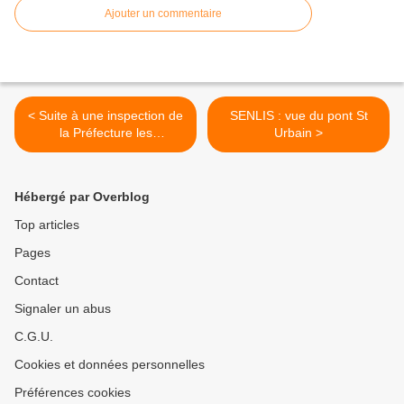
Ajouter un commentaire
< Suite à une inspection de
SENLIS : vue du pont St
la Préfecture les
Urbain >
agriculteurs qui exploitent le
méthaniseur Sénart Bio
Energies de Réau doivent
Hébergé par Overblog
revoir leur copie
Top articles
Pages
Contact
Signaler un abus
C.G.U.
Cookies et données personnelles
Préférences cookies