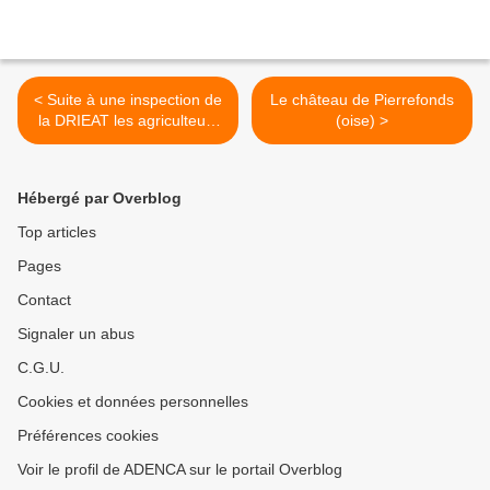
< Suite à une inspection de
Le château de Pierrefonds
la DRIEAT les agriculteurs
(oise) >
exploitant le méthaniseur
AMBITION VERTE de St
Soupplets doivent revoir
Hébergé par Overblog
leur copie !
Top articles
Pages
Contact
Signaler un abus
C.G.U.
Cookies et données personnelles
Préférences cookies
Voir le profil de ADENCA sur le portail Overblog