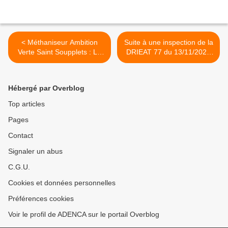
< Méthaniseur Ambition
Suite à une inspection de la
Verte Saint Soupplets : Le
DRIEAT 77 du 13/11/2024
Préfet autorise l’exploitant à
l’exploitant du méthaniseur
méthaniser des déchets
de Thieux « Energie Verte
d’origine animale dont du
Roissy » doit revoir sa copie
Hébergé par Overblog
fumier de cheval
sur 5 non conformités >
Top articles
Pages
Contact
Signaler un abus
C.G.U.
Cookies et données personnelles
Préférences cookies
Voir le profil de ADENCA sur le portail Overblog