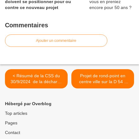
doivent se positionner pour ou
contre ce nouveau projet
Commentaires
Ajouter un commentaire
< Résumé de la CSS du
Projet de rond-point en
30/9/2024 de la décharge
centre ville sur la D 54 à
Veolia de Claye-Souilly
Fresnes sur Marne : le
Maire Jean Lefort très
discret sur le sujet :
Hébergé par Overblog
pourquoi ? >
Top articles
Pages
Contact