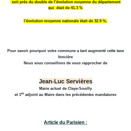
soit près du double de l’évolution moyenne du département
qui
était de 41.3 %
l’évolution moyenne nationale était de 32.9 %.
Pour savoir pourquoi votre commune a tant augmenté cette taxe
foncière
Nous vous conseillons de vous rapprocher de
Jean-Luc Servières
Maire actuel de Claye-Souilly
er
et 1
adjoint au Maire dans les précédentes mandatures
Article du Parisien :