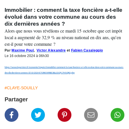
Immobilier : comment la taxe foncière a-t-elle
évolué dans votre commune au cours des
dix dernières années ?
Alors que nous vous révélions ce mardi 15 octobre que cet impôt
local a augmenté de 32,9 % au niveau national en dix ans, qu’en
est-il pour votre commune ?
Par
Maxime Poul
,
Victor Alexandre
et
Fabien Casaleggio
Le 16 octobre 2024 à 06h30
https://www.leparisien.fr/economie/impots/immobilier-comment-la-taxe-fonciere-a-t-elle-evolue-dans-votre-commune-au-cours-
des-dix-dernieres-annees-16-10-2024-E7I3RKSWRBE3BLLGSQFL7MSQBQ.php
#CLAYE-SOUILLY
Partager