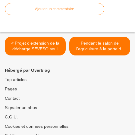
Ajouter un commentaire
< Projet d’extension de la
Pendant le salon de
décharge SEVESO seuil
l'agriculture à la porte de
haut de Villeparisis sur Le
Versailles, la Confédération
Pin : Lydie Wallez peut
Paysanne organise un
décider ou non d’organiser
salon alternatif à la ferme. >
Hébergé par Overblog
une réunion publique, c’est
elle qui choisit !
Top articles
Pages
Contact
Signaler un abus
C.G.U.
Cookies et données personnelles