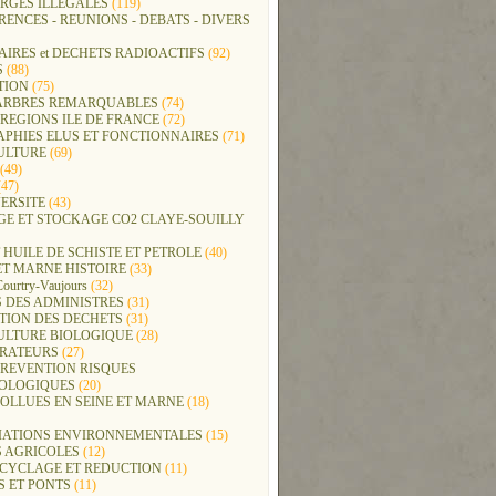
RGES ILLEGALES
(119)
ENCES - REUNIONS - DEBATS - DIVERS
IRES et DECHETS RADIOACTIFS
(92)
S
(88)
TION
(75)
t ARBRES REMARQUABLES
(74)
REGIONS ILE DE FRANCE
(72)
APHIES ELUS ET FONCTIONNAIRES
(71)
ULTURE
(69)
(49)
47)
ERSITE
(43)
GE ET STOCKAGE CO2 CLAYE-SOUILLY
 HUILE DE SCHISTE ET PETROLE
(40)
ET MARNE HISTOIRE
(33)
Courtry-Vaujours
(32)
 DES ADMINISTRES
(31)
TION DES DECHETS
(31)
ULTURE BIOLOGIQUE
(28)
ERATEURS
(27)
PREVENTION RISQUES
OLOGIQUES
(20)
POLLUES EN SEINE ET MARNE
(18)
IATIONS ENVIRONNEMENTALES
(15)
S AGRICOLES
(12)
ECYCLAGE ET REDUCTION
(11)
S ET PONTS
(11)