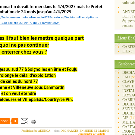
volontai
mmartin devait fermer dans le 4/4/2027 mais le Préfet
ANNET S
loitation de 24 mois jusqu’au 4/4/2029.
ECT : l’e
t/Environnement-et-cadre-de-vie/ICPE-carrieres/Decisions/Prescriptions-
équipemen
30-Societe-ECT-AP-PC-du-04-janvier-2024
réalisés
s il faut bien les mettre quelque part
Liens Et C
quoi ne pas continuer
CARTES 
LIENS
s enterrer chez vous ?
Catégorie
s au sud 77 à Soignolles en Brie et Fouju
DECHA
rolonge le délai d’exploitation
EAU
(5
de celles du nord 77
CLAYE
SANTE
arne et Villeneuve sous Dammartin
INSTA
et on veut étendre
PAYSA
Meldeuses et Villeparisis/Courtry/Le Pin.
CARRI
DECHA
SEINE 
DECHE
AIR
(14
post
0
METHA
CAPTA
Published by ADENCA
-
dans
DECHARGES EN SEINE ET MARNE
INOND
commenter cet article
…