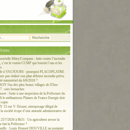
écents
ustrielle Mitry/Compans : lutte contre l’incendie
c’est le voisin CCMP qui fournit l’eau et les
rs
ude à VAUJOURS : pourquoi PLACOPLATRE
ours pas réalisé son plan défense incendie prévu
êté ministériel du 6/6/2018 ?
 l'un des plus beaux villages de l'Oise
 : oies bernaches
ret : Suite à une inspection de la Préfecture du
6 le méthaniseur Plaines de France Energie doit
 copie
15 rue V. Drouet, entreposage illégal de
: la société écope d’une amende administrative de
/7/2026 à 8h51 : Un agriculteur arrose la
e fait la Préfecture ?
ouilly : Louis Honoré DOUVILLE un pompier