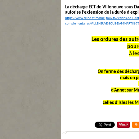
La décharge ECT de Villeneuve sous Da
autorise l’extension de la durée d’exp
https://www.seine-et-marne.gouv.fr/Actions-de-l-Eta
complementaires/VILLENEUVE-SOUS-DAMMARTIN-77-2
Les ordures des autre
pour
à le
On ferme des décharge
mais on p
d’Annet sur M
celles d’Isles les 
Re