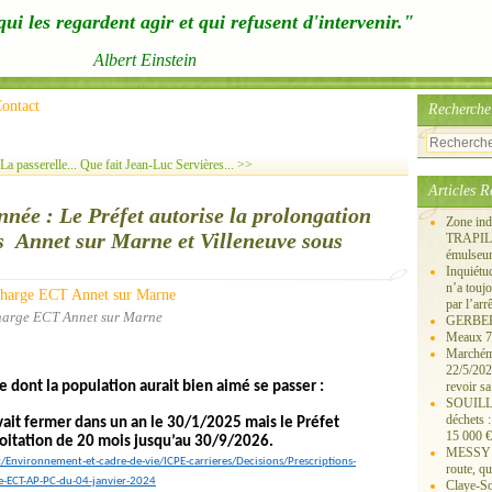
ui les regardent agir et qui refusent d'intervenir."
Albert Einstein
ontact
Recherche
La passerelle...
Que fait Jean-Luc Servières... >>
Articles R
née : Le Préfet autorise la prolongation
Zone ind
es Annet sur Marne et Villeneuve sous
TRAPIL, 
émulseu
Inquiét
n’a touj
par l’arr
harge ECT Annet sur Marne
GERBEROY
Meaux 77
Marchémo
22/5/202
dont la population aurait bien aimé se passer :
revoir sa
SOUILLY 
déchets 
ait fermer dans un an le 30/1/2025 mais le Préfet
15 000 €
loitation de 20 mois jusqu’au 30/9/2026.
MESSY 25
t/Environnement-et-cadre-de-vie/ICPE-carrieres/Decisions/Prescriptions-
route, qu
-ECT-AP-PC-du-04-janvier-2024
Claye-S