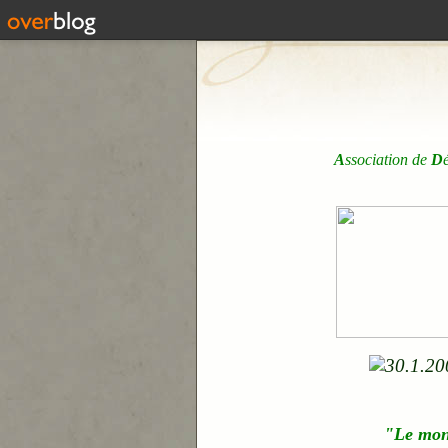
A
ssociation de
D
"Le mo