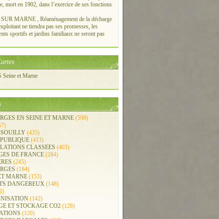
re, mort en 1902, dans l’exercice de ses fonctions
UR MARNE , Réaménagement de la décharge
xploitant ne tiendra pas ses promesses, les
ts sportifs et jardins familiaux ne seront pas
artes
Seine et Marne
s
RGES EN SEINE ET MARNE
(598)
57)
-SOUILLY
(435)
 PUBLIQUE
(413)
LLATIONS CLASSEES
(403)
GES DE FRANCE
(284)
ERES
(245)
RGES
(184)
ET MARNE
(153)
TS DANGEREUX
(148)
2)
NISATION
(142)
GE ET STOCKAGE CO2
(128)
ATIONS
(120)