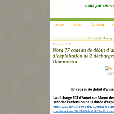
mais par ceux q
Accueil
Liens
Adhésion
C
<< Canal de l'Ourcq : 
12 janvier 2024
Nord 77 cadeau de début d’an
d’exploitation de 2 décharg
Dammartin
déc
Un cadeau de début d’année 
La décharge ECT d’Annet sur Marne dev
autorise l’extension de la durée d’exp
https://www.seine-et-marne.gouv.fr/Actions-de-l-Eta
complementaires/ANNET-SUR-MARNE-77-410-Societe