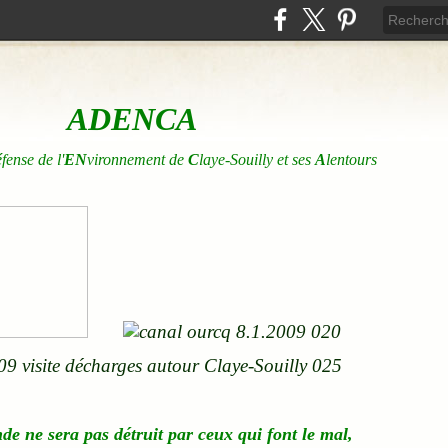
ADENCA
éfense de l'
EN
vironnement de
C
laye-Souilly et ses
A
lentours
nde
ne
sera pas détruit par ceux qui font le mal,