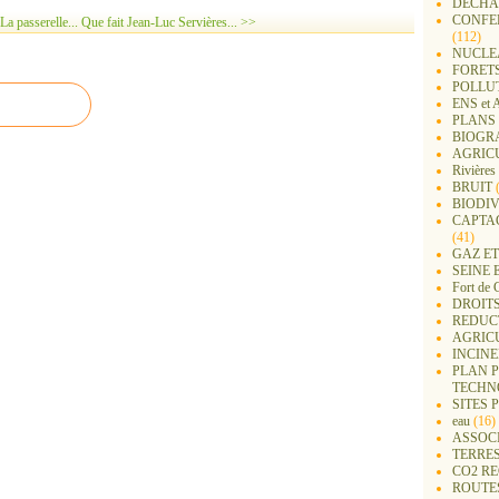
DECHA
CONFER
La passerelle...
Que fait Jean-Luc Servières... >>
(112)
NUCLEA
FORET
POLLU
ENS e
PLANS 
BIOGR
AGRIC
Rivières
BRUIT
(
BIODIV
CAPTA
(41)
GAZ ET
SEINE 
Fort de 
DROITS
REDUC
AGRIC
INCIN
PLAN 
TECHN
SITES 
eau
(16)
ASSOC
TERRE
CO2 R
ROUTE