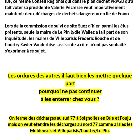
IDF, ce même Conseil Régional
qui dans le plan déchet PRPGD qu’à
fait voter sa présidente Valérie Pécresse veut impérativement
maintenir deux décharges de déchets dangereux en Ile de France.
Lors de la commission de suivi de site Suez d’hier, parmi les élus
présents, seule la maire de Le Pin Lydie Wallez a fait part de son
inquiétude, les maires de Villeparisis Frédéric Bouche et de
Courtry Xavier Vanderbise, assis côte à côte, n’ont pas souhaité
s’exprimer à ce sujet.
Les ordures des autres il faut bien les mettre quelque
part
pourquoi ne pas continuer
à les enterrer chez vous ?
On ferme des décharges au sud 77 à Soignolles en Brie et Fouju
mais on veut étendre les décharges au nord 77 comme à Isles les
Meldeuses et Villeparisis/Courtry/Le Pin.