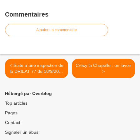
Commentaires
Ajouter un commentaire
< Suite à une inspection de
Crécy la Chapelle : un lavoir
la DRIEAT 77 du 18/9/2023
>
l’incinérateur de boues
Siam de St Thibault des
Vignes doit revoir sa copie
Hébergé par Overblog
Top articles
Pages
Contact
Signaler un abus