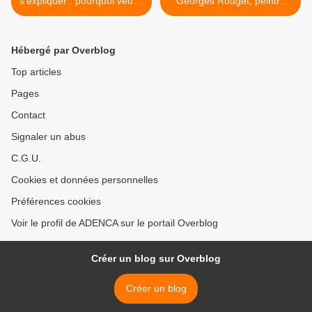
s’expliquer : pourquoi veut-il
Georges Rouget, peintre
construire 40 logements
d'histoire >
sociaux près des 2 écoles
du centre ville alors qu’il
Hébergé par Overblog
indique qu’elles sont
saturées ?
Top articles
Pages
Contact
Signaler un abus
C.G.U.
Cookies et données personnelles
Préférences cookies
Voir le profil de ADENCA sur le portail Overblog
Créer un blog sur Overblog
Créer un blog