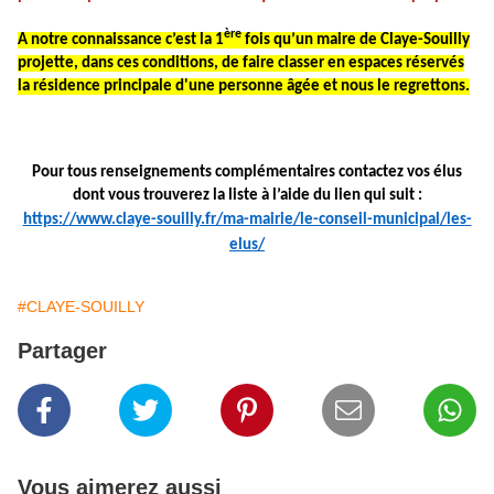
ère
A notre connaissance c’est la 1
fois qu’un maire de Claye-Souilly
projette, dans ces conditions, de faire classer en espaces réservés
la résidence principale d'une personne âgée et nous le regrettons.
Pour tous renseignements complémentaires contactez vos élus
dont vous trouverez la liste à l’aide du lien qui suit :
https://www.claye-souilly.fr/ma-mairie/le-conseil-municipal/les-
elus/
#CLAYE-SOUILLY
Partager
Vous aimerez aussi