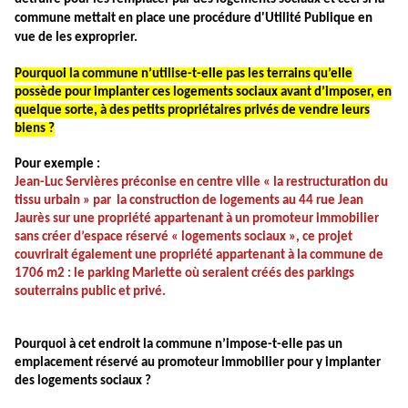
commune mettait
en place une procédure d'Utilité Publique en
vue de les exproprier.
Pourquoi la commune n’utilise-t-elle pas les terrains qu’elle
possède pour implanter ces logements sociaux avant d’imposer, en
quelque sorte, à des petits propriétaires privés de vendre leurs
biens ?
Pour exemple :
Jean-Luc Servières préconise en centre ville « la restructuration du
tissu urbain » par la construction de logements au 44 rue Jean
Jaurès sur une propriété appartenant à un promoteur immobilier
sans créer d’espace réservé « logements sociaux », ce projet
couvrirait également une propriété appartenant à la commune de
1706 m2 : le parking Mariette où seraient créés des parkings
souterrains public et privé.
Pourquoi à cet endroit la commune n’impose-t-elle pas un
emplacement réservé au promoteur immobilier pour y implanter
des logements sociaux ?