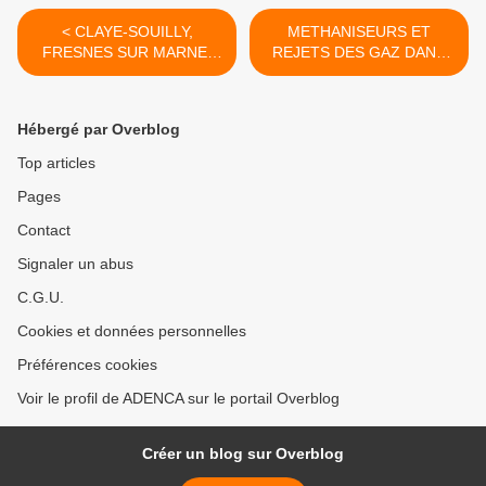
< CLAYE-SOUILLY,
METHANISEURS ET
FRESNES SUR MARNE,
REJETS DES GAZ DANS
CHARNY : contrôle des
L'AIR : QUELS RISQUES
mesures de poussières,
POUR LES RIVERAINS ? >
l’exploitant de la décharge
Hébergé par Overblog
Veolia doit s’expliquer !
Top articles
Pages
Contact
Signaler un abus
C.G.U.
Cookies et données personnelles
Préférences cookies
Voir le profil de ADENCA sur le portail Overblog
Créer un blog sur Overblog