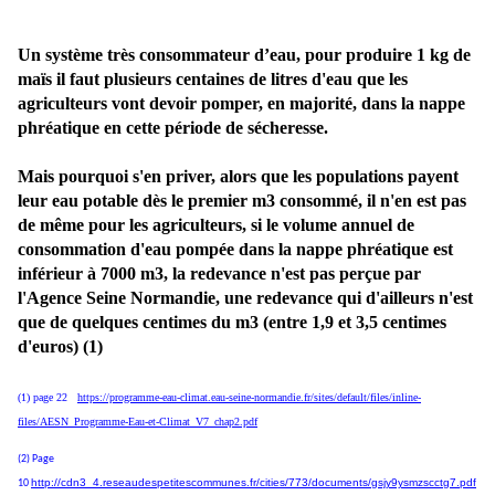
Un système très consommateur d’eau, pour produire 1 kg de
maïs il faut plusieurs centaines de litres d'eau que les
agriculteurs vont devoir pomper, en majorité, dans la nappe
phréatique en cette période de sécheresse.
Mais pourquoi s'en priver, alors que les populations payent
leur eau potable dès le premier m3 consommé, il n'en est pas
de même pour les agriculteurs, si le volume annuel de
consommation d'eau pompée dans la nappe phréatique est
inférieur à 7000 m3, la redevance n'est pas perçue par
l'Agence Seine Normandie, une redevance qui d'ailleurs n'est
que de quelques centimes du m3 (entre 1,9 et 3,5 centimes
d'euros) (1)
(1) page 22
https://programme-eau-climat.eau-seine-normandie.fr/sites/default/files/inline-
files/AESN_Programme-Eau-et-Climat_V7_chap2.pdf
(2) Page
http://cdn3_4.reseaudespetitescommunes.fr/cities/773/documents/gsjy9ysmzscctg7.pdf
10