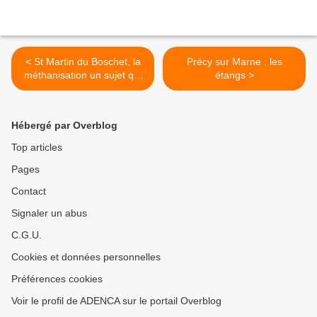
< St Martin du Boschet, la
Précy sur Marne : les
méthanisation un sujet qui
étangs >
fâche : le CR IDF alloue
591 043 € pour 1 projet de
méthaniseur mais
Hébergé par Overblog
seulement 135 000 € à la
commune pour rendre
Top articles
accessible la mairie et la
Pages
salle polyvalente !
Contact
Signaler un abus
C.G.U.
Cookies et données personnelles
Préférences cookies
Voir le profil de ADENCA sur le portail Overblog