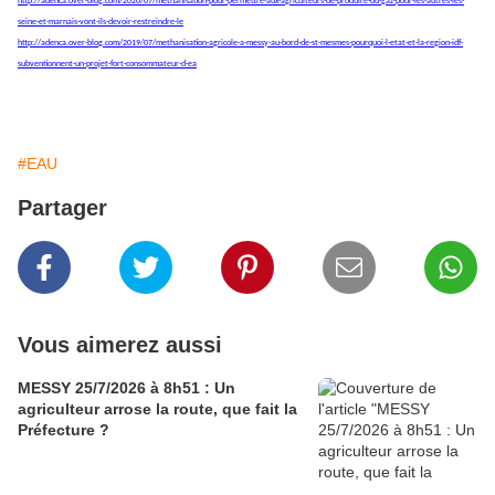
http://adenca.over-blog.com/2020/07/methanisation-pour-permettre-aux-agriculteurs-de-produire-du-gaz-pour-les-autres-les-
seine-et-marnais-vont-ils-devoir-restreindre-le
http://adenca.over-blog.com/2019/07/methanisation-agricole-a-messy-au-bord-de-st-mesmes-pourquoi-l-etat-et-la-region-idf-
subventionnent-un-projet-fort-consommateur-d-ea
#EAU
Partager
Vous aimerez aussi
MESSY 25/7/2026 à 8h51 : Un
agriculteur arrose la route, que fait la
Préfecture ?