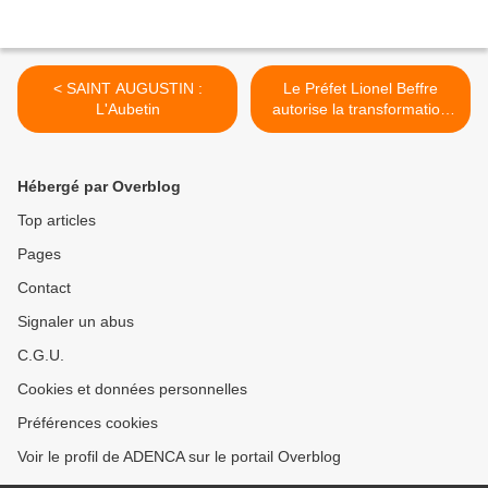
< SAINT AUGUSTIN :
Le Préfet Lionel Beffre
L'Aubetin
autorise la transformation
de 28 hectares de terres
agricoles en décharge au
nord 77 à Cocherel : >
Hébergé par Overblog
Top articles
Pages
Contact
Signaler un abus
C.G.U.
Cookies et données personnelles
Préférences cookies
Voir le profil de ADENCA sur le portail Overblog