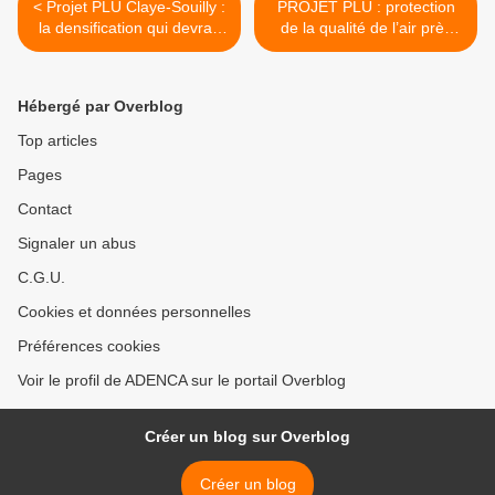
< Projet PLU Claye-Souilly :
PROJET PLU : protection
la densification qui devrait
de la qualité de l’air près
continuer en centre ville, un
des écoles du centre-ville :
sujet qui fâche !
un sujet qui semble fâcher
Monsieur le Maire ? >
Hébergé par Overblog
Top articles
Pages
Contact
Signaler un abus
C.G.U.
Cookies et données personnelles
Préférences cookies
Voir le profil de ADENCA sur le portail Overblog
Créer un blog sur Overblog
Créer un blog