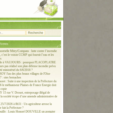
écents
ustrielle Mitry/Compans : lutte contre l’incendie
c’est le voisin CCMP qui fournit l’eau et les
rs
ude à VAUJOURS : pourquoi PLACOPLATRE
ours pas réalisé son plan défense incendie prévu
êté ministériel du 6/6/2018 ?
 l'un des plus beaux villages de l'Oise
 : oies bernaches
ret : Suite à une inspection de la Préfecture du
6 le méthaniseur Plaines de France Energie doit
 copie
15 rue V. Drouet, entreposage illégal de
: la société écope d’une amende administrative de
/7/2026 à 8h51 : Un agriculteur arrose la
e fait la Préfecture ?
ouilly : Louis Honoré DOUVILLE un pompier