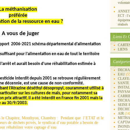
volontai
La méthanisation
ANNET S
préférée
ECT : l’e
équipemen
ation de la ressource en eau ?
réalisés
A vous de juger
Liens Et C
 rapport 2006-2021 schéma départemental d’alimentation
CARTES 
LIENS
suffisant pour l’alimentation en eau de tout le territoire
Catégorie
l’arrêt et aurait besoin d’une réhabilitation estimée à
DECHA
EAU
(5
esticide interdit depuis 2001 se retrouve régulièrement
CLAYE
SANTE
'une décennie, est une cause de non-conformité.
INSTA
bant l’Atrazine déséthyl désopropyl, couramment utilisé à
PAYSA
 particulier sur les cultures de maïs, pour notamment sa
CARRI
son prix attractif, il a été interdit en France fin 2001 mais la
DECHA
xée au 30/9/2003.
SEINE 
DECHE
AIR
(14
METHA
CAPTA
INOND