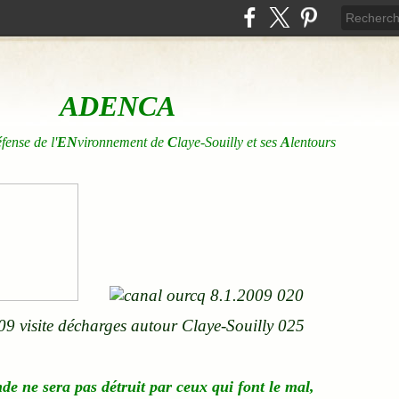
ADENCA
éfense de l'
EN
vironnement de
C
laye-Souilly et ses
A
lentours
nde
ne
sera pas détruit par ceux qui font le mal,