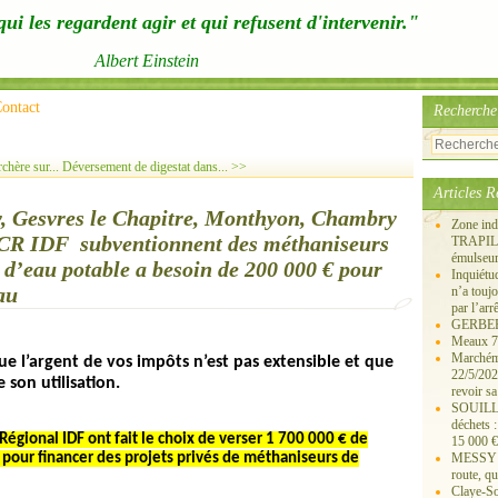
ui les regardent agir et qui refusent d'intervenir."
Albert Einstein
ontact
Recherche
chère sur...
Déversement de digestat dans... >>
Articles R
ly, Gesvres le Chapitre, Monthyon, Chambry
Zone ind
 CR IDF subventionnent des méthaniseurs
TRAPIL, 
émulseu
t d’eau potable a besoin de 200 000 € pour
Inquiét
au
n’a touj
par l’arr
GERBEROY
Meaux 77
Marchémo
ue l’argent de vos impôts n’est pas extensible et que
22/5/202
 son utilisation.
revoir sa
SOUILLY 
déchets 
 Régional IDF ont fait le choix de verser 1 700 000 € de
15 000 €
 pour financer des projets privés de méthaniseurs de
MESSY 25
route, qu
Claye-S