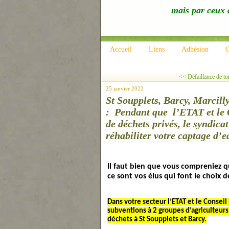
mais par ceux q
Accueil
Liens
Adhésion
C
<< Défaillance de tor
25 janvier 2022
St Soupplets, Barcy, Marcil
: Pendant que l’ETAT et le
de déchets privés, le syndica
réhabiliter votre captage d’e
Il faut bien que vous compreniez q
ce sont vos élus qui font le choix de
Dans votre secteur l’ETAT et le Conseil
subventions à 2 groupes d’agriculteurs
déchets à St Soupplets et Barcy.