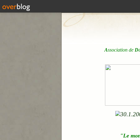
A
ssociation de
D
"Le mo