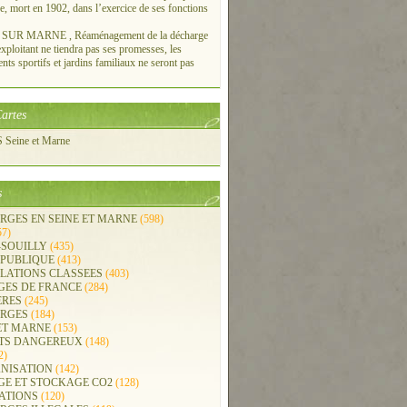
re, mort en 1902, dans l’exercice de ses fonctions
UR MARNE , Réaménagement de la décharge
xploitant ne tiendra pas ses promesses, les
ts sportifs et jardins familiaux ne seront pas
artes
Seine et Marne
s
RGES EN SEINE ET MARNE
(598)
57)
-SOUILLY
(435)
 PUBLIQUE
(413)
LLATIONS CLASSEES
(403)
GES DE FRANCE
(284)
ERES
(245)
RGES
(184)
ET MARNE
(153)
TS DANGEREUX
(148)
2)
NISATION
(142)
GE ET STOCKAGE CO2
(128)
ATIONS
(120)