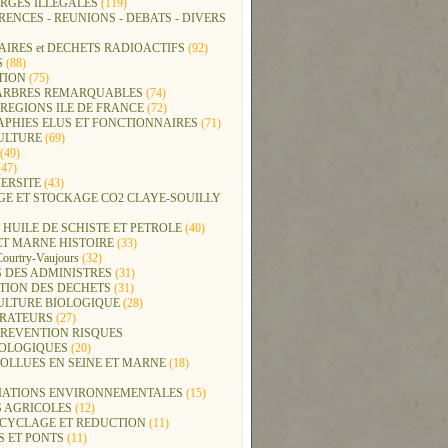
RGES ILLEGALES
(119)
ENCES - REUNIONS - DEBATS - DIVERS
IRES et DECHETS RADIOACTIFS
(92)
S
(88)
TION
(75)
t ARBRES REMARQUABLES
(74)
REGIONS ILE DE FRANCE
(72)
APHIES ELUS ET FONCTIONNAIRES
(71)
ULTURE
(69)
(49)
47)
ERSITE
(43)
GE ET STOCKAGE CO2 CLAYE-SOUILLY
 HUILE DE SCHISTE ET PETROLE
(40)
ET MARNE HISTOIRE
(33)
Courtry-Vaujours
(32)
 DES ADMINISTRES
(31)
TION DES DECHETS
(31)
ULTURE BIOLOGIQUE
(28)
ERATEURS
(27)
PREVENTION RISQUES
OLOGIQUES
(20)
POLLUES EN SEINE ET MARNE
(18)
IATIONS ENVIRONNEMENTALES
(15)
S AGRICOLES
(12)
ECYCLAGE ET REDUCTION
(11)
S ET PONTS
(11)