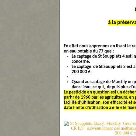
à la préserv
En effet nous apprenons en lisant le
en eau potable du 77 que :
Le captage de St Soupplets 4 est in
concerné.
Le captage de St Soupplets 3 est à 
200 000 €.
Quand au captage de Marcilly un p
dans l’eau, ce qui, depuis plus d
Le pesticide en question est un désher
partir de 1960 par les agriculteurs, en
facilité d’utilisation, son efficacité et 
date limite d’utilisation a elle été fi