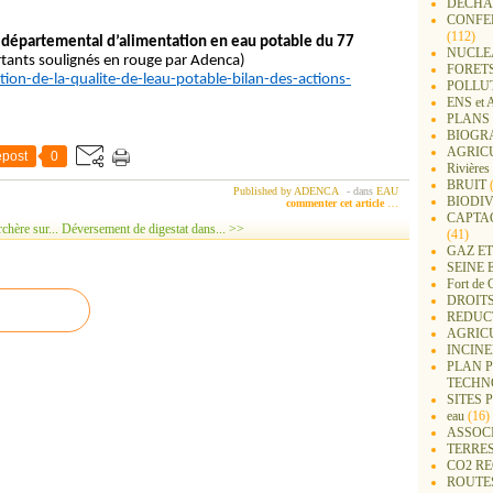
DECHA
CONFER
(112)
 départemental d’alimentation en eau potable du 77
NUCLEA
tants soulignés en rouge par Adenca)
FORET
tion-de-la-qualite-de-leau-potable-bilan-des-actions-
POLLU
ENS e
PLANS 
BIOGR
AGRIC
post
0
Rivières
BRUIT
(
Published by ADENCA
-
dans
EAU
BIODIV
commenter cet article
…
CAPTA
chère sur...
Déversement de digestat dans... >>
(41)
GAZ ET
SEINE 
Fort de 
DROITS
REDUC
AGRIC
INCIN
PLAN 
TECHN
SITES 
eau
(16)
ASSOC
TERRE
CO2 R
ROUTE