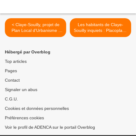
< Claye-Souilly, projet de
Les habitants de Claye-
Plan Local d'Urbanisme :
Souilly inquiets : Placoplatre
les petits écoliers de Souilly
va-t-il traverser la Dhuis
attendent une école !
pour étendre sa carrière de
gypse près de Mauperthuis
Hébergé par Overblog
et Bois Fleuri ? >
Top articles
Pages
Contact
Signaler un abus
C.G.U.
Cookies et données personnelles
Préférences cookies
Voir le profil de ADENCA sur le portail Overblog