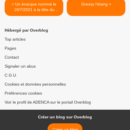
< Un énarque nommé le
Gressy l'étang >
19/7/2021 à la tête du
département de Seine et
Marne : le préfet Lionel
Beffre
Hébergé par Overblog
Top articles
Pages
Contact
Signaler un abus
C.G.U.
Cookies et données personnelles
Préférences cookies
Voir le profil de ADENCA sur le portail Overblog
Créer un blog sur Overblog
Créer un blog