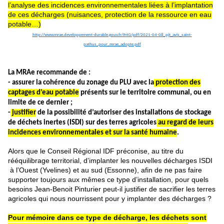
l’analyse des incidences environnementales liées à l’implantation
de ces décharges (nuisances, protection de la ressource en eau
potable…)
http://www.mrae.developpement-durable.gouv.fr/IMG/pdf/2021-04-08_pjt_avis_saint-
pathus_pour_mrae_adopte.pdf
La MRAe recommande de :
- assurer la cohérence du zonage du PLU avec
la
protection des
captages d’eau potable
présents sur le territoire communal, ou en
limite de ce dernier ;
-
justifier
de la possibilité d’autoriser des installations de stockage
de déchets inertes (ISDI) sur des terres agricoles
au regard de leurs
incidences environnementales et sur la santé humaine
.
Alors que le Conseil Régional IDF préconise, au titre du
rééquilibrage territorial, d’implanter les nouvelles décharges ISDI
à l’Ouest (Yvelines) et au sud (Essonne), afin de ne pas faire
supporter toujours aux mêmes ce type d’installation, pour quels
besoins Jean-Benoit Pinturier peut-il justifier de sacrifier les terres
agricoles qui nous nourrissent pour y implanter des décharges ?
Pour mémoire dans ce type de décharge, les déchets sont