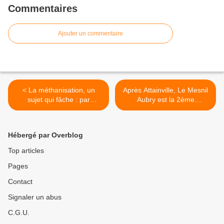
Commentaires
Ajouter un commentaire
< La méthanisation, un
Après Attainville, Le Mesnil
sujet qui fâche : par
Aubry est la 2ème
manque d’argent la
commune du Val d’Oise à
commune ferme une route
s’opposer à l’implantation
entre Etrépilly et Congis
d’un méthaniseur de
Hébergé par Overblog
pendant que le CR IDF et
déchets ! >
l’ETAT allouent plus de 800
Top articles
000 € de subvention pour
Pages
un méthaniseur privé à
Barcy
Contact
Signaler un abus
C.G.U.