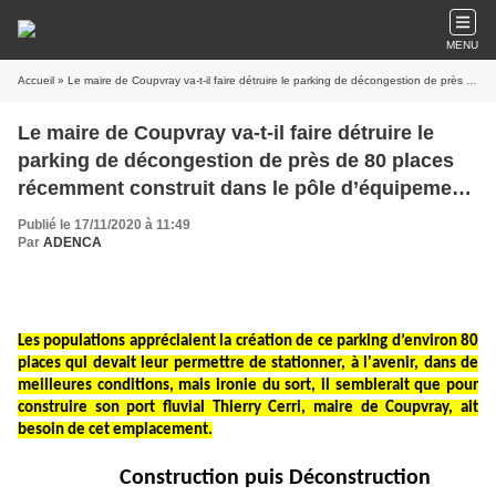
MENU
Accueil
» Le maire de Coupvray va-t-il faire détruire le parking de décongestion de près de 80 places récemment construit dans le pôle d’équipement sportif pour implanter son port fluvial ?
Le maire de Coupvray va-t-il faire détruire le
parking de décongestion de près de 80 places
récemment construit dans le pôle d’équipement
sportif pour implanter son port fluvial ?
Publié le 17/11/2020 à 11:49
Par
ADENCA
Les populations appréciaient la création de ce parking d’environ 80
places qui devait leur permettre de stationner, à l'avenir, dans de
meilleures conditions, mais ironie du sort, il semblerait que pour
construire son port fluvial Thierry Cerri, maire de Coupvray, ait
besoin de cet emplacement.
Construction puis Déconstruction