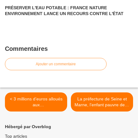
PRÉSERVER L'EAU POTABLE : FRANCE NATURE
ENVIRONNEMENT LANCE UN RECOURS CONTRE L'ÉTAT
Commentaires
Ajouter un commentaire
< 3 millions d’euros alloués
La préfecture de Seine et
aux
Marne, l’enfant pauvre de la
agriculteurs/méthaniseurs
France : ses outils
situés sur la CC Plaines et
informatiques ne semblent
Monts de France et
pas lui permettre
Hébergé par Overblog
combien pour les petits
d’organiser de réunions
commerçants au bord de la
CSS en visio conférence ?
Top articles