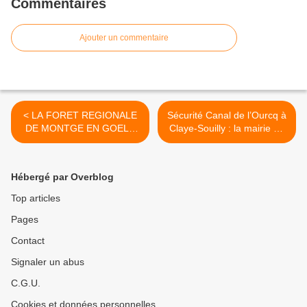
Commentaires
Ajouter un commentaire
< LA FORET REGIONALE
Sécurité Canal de l’Ourcq à
DE MONTGE EN GOELE
Claye-Souilly : la mairie de
EN AUTOMNE
Paris a-t-elle effectué les
contrôles imposés par les
arrêtés inter préfectoraux ?
Hébergé par Overblog
>
Top articles
Pages
Contact
Signaler un abus
C.G.U.
Cookies et données personnelles