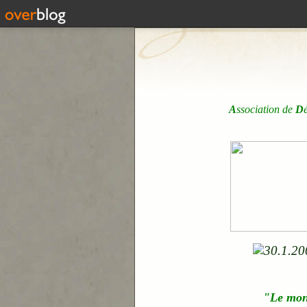
A
ssociation de
D
"Le mo