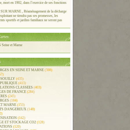
re, mort en 1902, dans l’exercice de ses fonctions
UR MARNE , Réaménagement de la décharge
xploitant ne tiendra pas ses promesses, les
ts sportifs et jardins familiaux ne seront pas
artes
Seine et Marne
s
RGES EN SEINE ET MARNE
(598)
57)
-SOUILLY
(435)
 PUBLIQUE
(413)
LLATIONS CLASSEES
(403)
GES DE FRANCE
(284)
ERES
(245)
RGES
(184)
ET MARNE
(153)
TS DANGEREUX
(148)
2)
NISATION
(142)
GE ET STOCKAGE CO2
(128)
ATIONS
(120)