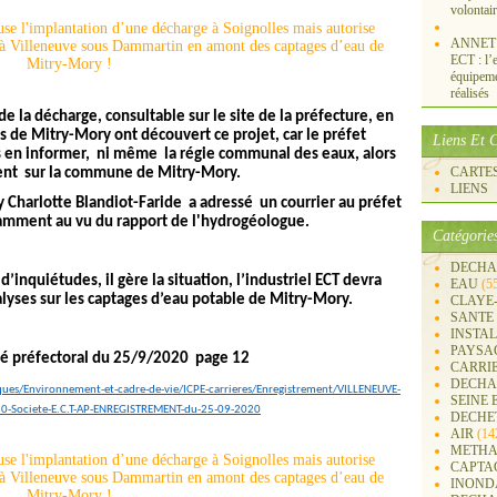
volontai
ANNET S
ECT : l’e
équipemen
réalisés
e la décharge, consultable sur le site de la préfecture, en
 de Mitry-Mory ont découvert ce projet, car le préfet
Liens Et C
es en informer, ni même la régie communal des eaux, alors
CARTES 
vent sur la commune de Mitry-Mory.
LIENS
 Charlotte Blandiot-Faride a adressé un courrier au préfet
otamment au vu du rapport de l'hydrogéologue.
Catégorie
DECHA
’inquiétudes, il gère la situation, l’industriel ECT devra
EAU
(5
nalyses sur les captages d’eau potable de Mitry-Mory.
CLAYE
SANTE
INSTA
PAYSA
êté préfectoral du 25/9/2020 page 12
CARRI
DECHA
iques/Environnement-et-cadre-de-vie/ICPE-carrieres/Enregistrement/VILLENEUVE-
SEINE 
Societe-E.C.T-AP-ENREGISTREMENT-du-25-09-2020
DECHE
AIR
(14
METHA
CAPTA
INOND