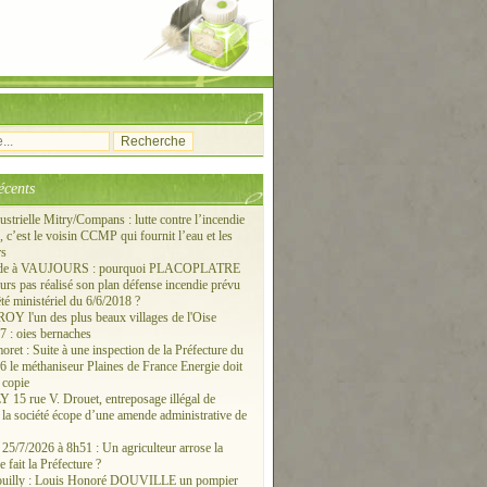
écents
ustrielle Mitry/Compans : lutte contre l’incendie
c’est le voisin CCMP qui fournit l’eau et les
rs
ude à VAUJOURS : pourquoi PLACOPLATRE
ours pas réalisé son plan défense incendie prévu
êté ministériel du 6/6/2018 ?
 l'un des plus beaux villages de l'Oise
 : oies bernaches
ret : Suite à une inspection de la Préfecture du
6 le méthaniseur Plaines de France Energie doit
 copie
15 rue V. Drouet, entreposage illégal de
: la société écope d’une amende administrative de
/7/2026 à 8h51 : Un agriculteur arrose la
e fait la Préfecture ?
ouilly : Louis Honoré DOUVILLE un pompier