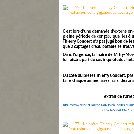
C’est lors d’une demande d’extension d
pleine période de congés, que les élus
Thierry Coudert n’a pas jugé bon de l
que 2 captages d’eau potable se trou
Dans l’urgence, la maire de Mitry-Mory
lui faisant part de ses inquiétudes n
Du côté du préfet Thierry Coudert, pas d
faire chaque année, à ses frais, des a
extrait de l’arr
http://www.seine-et-marne.gouv.fr/Politiques-publ
SOUS-DAMMARTIN-77230-