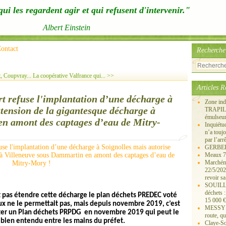
ui les regardent agir et qui refusent d'intervenir."
Albert Einstein
ontact
Recherche
, Coupvray...
La coopérative Valfrance qui... >>
Articles R
rt refuse l'implantation d’une décharge à
Zone ind
xtension de la gigantesque décharge à
TRAPIL, 
émulseu
n amont des captages d’eau de Mitry-
Inquiét
n’a touj
par l’arr
GERBEROY
Meaux 77
Marchémo
22/5/202
revoir sa
SOUILLY 
déchets 
t pas étendre cette décharge le plan déchets PREDEC voté
15 000 €
ux ne le permettait pas, mais depuis novembre 2019, c’est
MESSY 25
 voter un Plan déchets PRPDG en novembre 2019 qui peut le
route, qu
t bien entendu entre les mains du préfet.
Claye-S