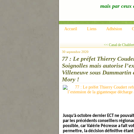
mais par ceux q
Accueil
Liens
Adhésion
C
<< Canal de Chalifert
30 septembre 2020
77 : Le préfet Thierry Coude
Soignolles mais autorise l’e
Villeneuve sous Dammartin e
Mory !
Jusqu’à octobre dernier ECT ne pouvai
par les précédents conseillers régiona
possible, car Valérie Pécresse a fait
permettre, la décision définitive étan