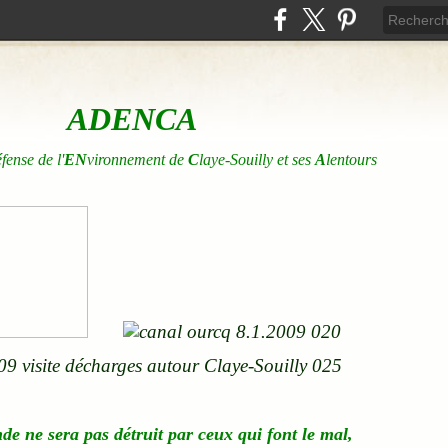
ADENCA
éfense de l'
EN
vironnement de
C
laye-Souilly et ses
A
lentours
nde
ne
sera pas détruit par ceux qui font le mal,