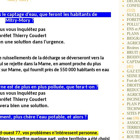
DECHA
CONFER
(112)
dans le captage d’eau, que feront les habitants de
NUCLEA
FORET
Mitry-Mory ?
POLLU
ENS e
us vous inquiétez pas
PLANS 
préfet Thierry Coudert
BIOGR
n une solution dans l’urgence.
AGRIC
Rivières
BRUIT
(
BIODIV
ruissellements de la décharge se déverseront vers la
CAPTA
ui se rejette dans la Marne, en amont proche du plus
(41)
 sur Marne, qui fournit près de 550 000 habitants en eau
GAZ ET
SEINE 
Fort de 
DROITS
ne est de plus en plus polluée, que fera-t-on ?
REDUC
us vous inquiétez pas
AGRIC
préfet Thierry Coudert
INCIN
PLAN 
vera bien une solution.
TECHN
SITES 
ment, plus chère l'eau potable, et alors ?
eau
(16)
ASSOC
TERRE
CO2 R
rd-ouest 77, vos problèmes n’intéressent personne.
ROUTE
t bien les mettre quelque part, votre territoire a été choisi