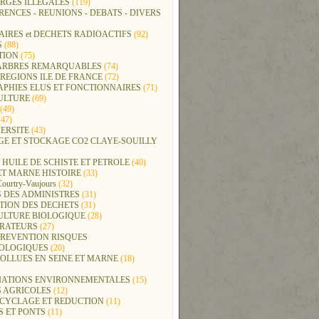
RGES ILLEGALES
(119)
ENCES - REUNIONS - DEBATS - DIVERS
IRES et DECHETS RADIOACTIFS
(92)
S
(88)
TION
(75)
t ARBRES REMARQUABLES
(74)
REGIONS ILE DE FRANCE
(72)
APHIES ELUS ET FONCTIONNAIRES
(71)
ULTURE
(69)
(49)
47)
ERSITE
(43)
GE ET STOCKAGE CO2 CLAYE-SOUILLY
 HUILE DE SCHISTE ET PETROLE
(40)
ET MARNE HISTOIRE
(33)
Courtry-Vaujours
(32)
 DES ADMINISTRES
(31)
TION DES DECHETS
(31)
ULTURE BIOLOGIQUE
(28)
ERATEURS
(27)
PREVENTION RISQUES
OLOGIQUES
(20)
POLLUES EN SEINE ET MARNE
(18)
IATIONS ENVIRONNEMENTALES
(15)
S AGRICOLES
(12)
ECYCLAGE ET REDUCTION
(11)
S ET PONTS
(11)