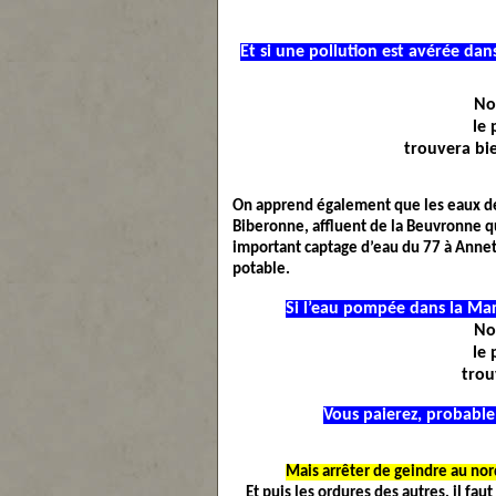
Et si une pollution est avérée 
No
le 
trouvera bie
On apprend également que les eaux de 
Biberonne, affluent de la Beuvronne q
important captage d’eau du 77 à Annet
potable.
Si l’eau pompée dans la Mar
No
le 
trou
Vous paierez, probable
Mais arrêter de geindre au no
Et puis les ordures des autres, il fau