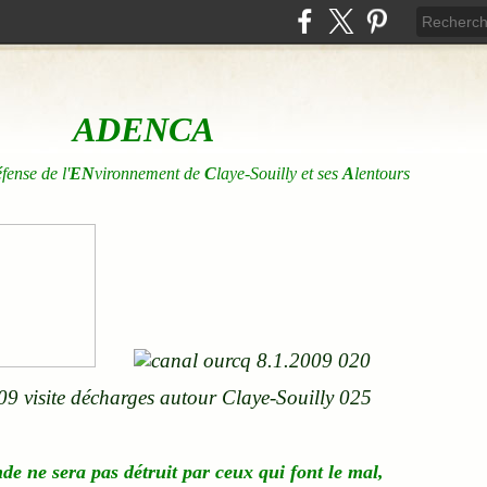
ADENCA
éfense de l'
EN
vironnement de
C
laye-Souilly et ses
A
lentours
nde
ne
sera pas détruit par ceux qui font le mal,