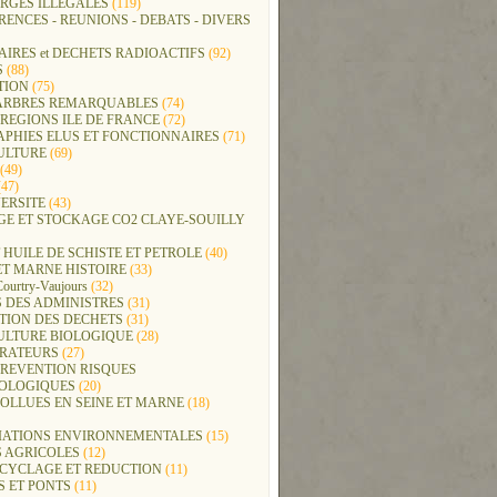
RGES ILLEGALES
(119)
ENCES - REUNIONS - DEBATS - DIVERS
IRES et DECHETS RADIOACTIFS
(92)
S
(88)
TION
(75)
t ARBRES REMARQUABLES
(74)
REGIONS ILE DE FRANCE
(72)
APHIES ELUS ET FONCTIONNAIRES
(71)
ULTURE
(69)
(49)
47)
ERSITE
(43)
GE ET STOCKAGE CO2 CLAYE-SOUILLY
 HUILE DE SCHISTE ET PETROLE
(40)
ET MARNE HISTOIRE
(33)
Courtry-Vaujours
(32)
 DES ADMINISTRES
(31)
TION DES DECHETS
(31)
ULTURE BIOLOGIQUE
(28)
ERATEURS
(27)
PREVENTION RISQUES
OLOGIQUES
(20)
POLLUES EN SEINE ET MARNE
(18)
IATIONS ENVIRONNEMENTALES
(15)
S AGRICOLES
(12)
ECYCLAGE ET REDUCTION
(11)
S ET PONTS
(11)