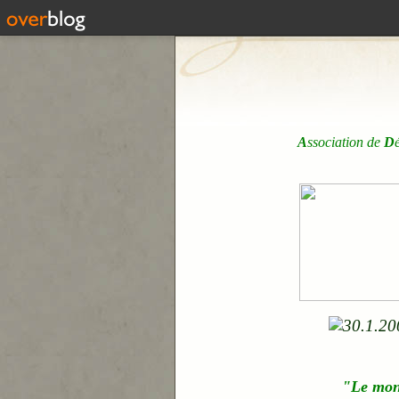
A
ssociation de
D
"Le mo