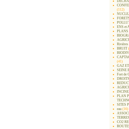
DECHA
CONFER
(112)
NUCLEA
FORET
POLLU
ENS e
PLANS 
BIOGR
AGRIC
Rivières
BRUIT
(
BIODIV
CAPTA
(41)
GAZ ET
SEINE 
Fort de 
DROITS
REDUC
AGRIC
INCIN
PLAN 
TECHN
SITES 
eau
(16)
ASSOC
TERRE
CO2 R
ROUTE