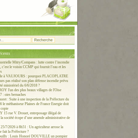
écents
ustrielle Mitry/Compans : lutte contre l’incendie
c’est le voisin CCMP qui fournit l’eau et les
rs
ude à VAUJOURS : pourquoi PLACOPLATRE
ours pas réalisé son plan défense incendie prévu
êté ministériel du 6/6/2018 ?
 l'un des plus beaux villages de l'Oise
 : oies bernaches
ret : Suite à une inspection de la Préfecture du
6 le méthaniseur Plaines de France Energie doit
 copie
15 rue V. Drouet, entreposage illégal de
: la société écope d’une amende administrative de
/7/2026 à 8h51 : Un agriculteur arrose la
e fait la Préfecture ?
ouilly : Louis Honoré DOUVILLE un pompier