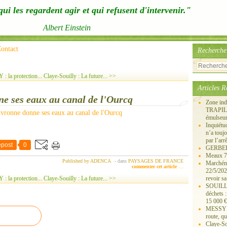
ui les regardent agir et qui refusent d'intervenir."
Albert Einstein
ontact
Recherche
la protection...
Claye-Souilly : La future... >>
Articles R
e ses eaux au canal de l'Ourcq
Zone ind
TRAPIL, 
émulseu
Inquiét
n’a touj
par l’arr
post
0
GERBEROY
Meaux 77
Published by ADENCA
-
dans
PAYSAGES DE FRANCE
Marchémo
commenter cet article
…
22/5/202
la protection...
Claye-Souilly : La future... >>
revoir sa
SOUILLY 
déchets 
15 000 €
MESSY 25
route, qu
Claye-S