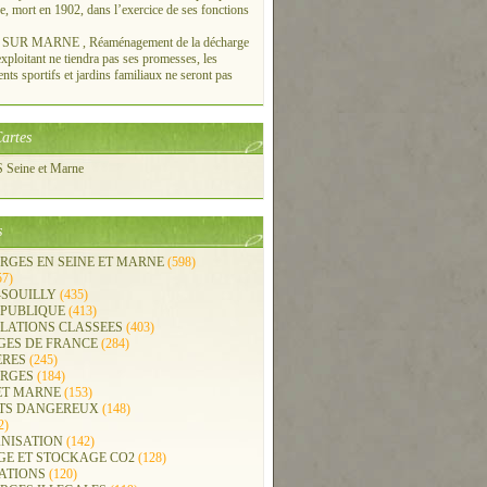
re, mort en 1902, dans l’exercice de ses fonctions
UR MARNE , Réaménagement de la décharge
xploitant ne tiendra pas ses promesses, les
ts sportifs et jardins familiaux ne seront pas
artes
Seine et Marne
s
RGES EN SEINE ET MARNE
(598)
57)
-SOUILLY
(435)
 PUBLIQUE
(413)
LLATIONS CLASSEES
(403)
GES DE FRANCE
(284)
ERES
(245)
RGES
(184)
ET MARNE
(153)
TS DANGEREUX
(148)
2)
NISATION
(142)
GE ET STOCKAGE CO2
(128)
ATIONS
(120)