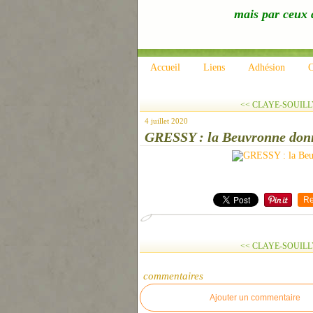
mais par ceux q
Accueil
Liens
Adhésion
C
<< CLAYE-SOUILLY : 
4 juillet 2020
GRESSY : la Beuvronne donn
Re
<< CLAYE-SOUILLY : 
commentaires
Ajouter un commentaire