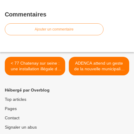
Commentaires
Ajouter un commentaire
< 77 Chatenay sur seine :
ADENCA attend un geste
une installation illégale de
de la nouvelle municipalité
démantèlement de navires
>
hors d’usage mise à l’arrêt
par la préfecture
Hébergé par Overblog
Top articles
Pages
Contact
Signaler un abus