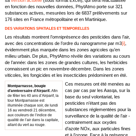
sa
version actuelle
(sous format Excel), qui sera réactualisée
en fonction des nouvelles données, PhytAtmo porte sur 321
substances actives, mesurées lors de 6837 prélèvements sur
176 sites en France métropolitaine et en Martinique.
DES VARIATIONS SPATIALES ET TEMPORELLES
Les résultats montrent l’omniprésence des pesticides dans l’air,
avec des concentrations de l’ordre du nanogramme par m3
[i]
,
évidemment plus marquée dans les zones agricoles qu’en
milieu urbain. De plus, PhytAtmo révèle des variations au cours
de l’année: dans les zones de grandes cultures, les herbicides
connaissent un pic en novembre-décembre. Dans les zones
viticoles, les fongicides et les insecticides prédominent en été.
Ces mesures ont été menées au
Montparnasse, bougie
cas par cas par les Aasqa, sur la
d’anniversaire d’Airparif.
Afin
de fêter les 40 ans d’Airparif, la
base du seul volontariat, les
tour Montparnasse est
pesticides n’étant pas des
illuminée chaque soir, de lundi
substances réglementées pour la
16 au vendredi 21 décembre,
aux couleurs de l’indice de
surveillance de la qualité de l’air -
qualité de l’air dans la capitale,
contrairement aux oxydes
allant du vert au rouge.
d’azote NOx, aux particules fines
et à l’ozone. Face à la présence