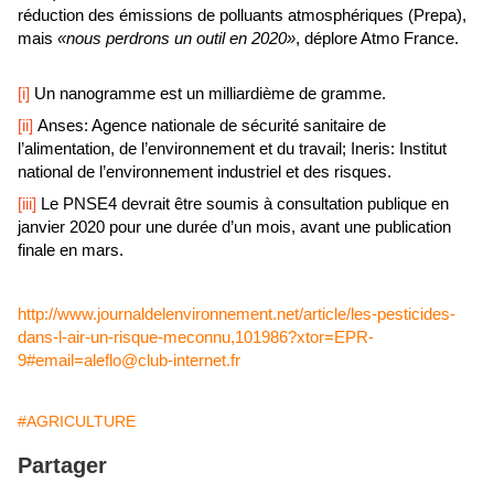
réduction des émissions de polluants atmosphériques (Prepa),
mais
«nous perdrons un outil en 2020»
, déplore Atmo France.
[i]
Un nanogramme est un milliardième de gramme.
[ii]
Anses: Agence nationale de sécurité sanitaire de
l’alimentation, de l’environnement et du travail; Ineris: Institut
national de l’environnement industriel et des risques.
[iii]
Le PNSE4 devrait être soumis à consultation publique en
janvier 2020 pour une durée d’un mois, avant une publication
finale en mars.
http://www.journaldelenvironnement.net/article/les-pesticides-
dans-l-air-un-risque-meconnu,101986?xtor=EPR-
9#email=aleflo@club-internet.fr
#AGRICULTURE
Partager