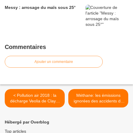
Messy : arrosage du maïs sous 25°
Commentaires
Ajouter un commentaire
< Pollution air 2018 : la
Méthane: les émissions
décharge Veolia de Claye-
ignorées des accidents de
Souilly est le 2ème
puits >
émetteur de France de
Méthane et le
Hébergé par Overblog
2ème émetteur de
gaz formaldéhyde d’Ile de
Top articles