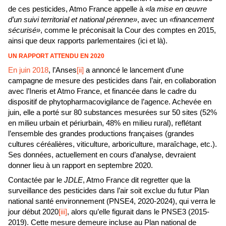
de ces pesticides, Atmo France appelle à
«la mise en œuvre
d’un suivi territorial et national pérenne»
, avec un
«financement
sécurisé»
, comme le préconisait la Cour des comptes en 2015,
ainsi que deux rapports parlementaires (ici et là).
UN RAPPORT ATTENDU EN 2020
En juin 2018
, l’Anses
[ii]
a annoncé le lancement d’une
campagne de mesure des pesticides dans l’air, en collaboration
avec l’Ineris et Atmo France, et financée dans le cadre du
dispositif de phytopharmacovigilance de l’agence. Achevée en
juin, elle a porté sur 80 substances mesurées sur 50 sites (52%
en milieu urbain et périurbain, 48% en milieu rural), reflétant
l’ensemble des grandes productions françaises (grandes
cultures céréalières, viticulture, arboriculture, maraîchage, etc.).
Ses données, actuellement en cours d’analyse, devraient
donner lieu à un rapport en septembre 2020.
Contactée par le
JDLE
, Atmo France dit regretter que la
surveillance des pesticides dans l’air soit exclue du futur Plan
national santé environnement (PNSE4, 2020-2024), qui verra le
jour début 2020
[iii]
, alors qu’elle figurait dans le PNSE3 (2015-
2019). Cette mesure demeure incluse au Plan national de