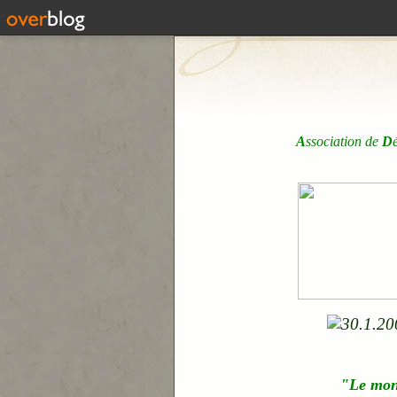
A
ssociation de
D
"Le mo