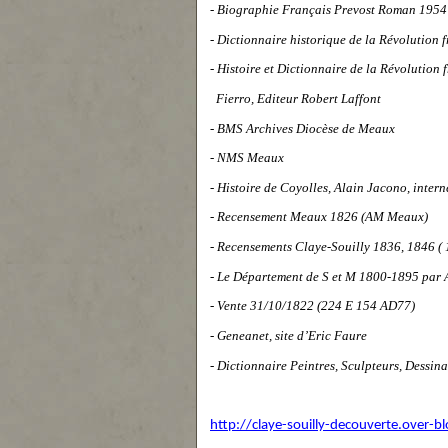
- Biographie Français Prevost Roman 1954
- Dictionnaire historique de la Révolution 
- Histoire et Dictionnaire de la Révolution
Fierro, Editeur Robert Laffont
- BMS Archives Diocèse de Meaux
- NMS Meaux
-
Histoire de Coyolles, Alain Jacono, intern
- Recensement Meaux 1826 (AM Meaux)
- Recensements Claye-Souilly 1836, 1846 (
- Le Département de S et M 1800-1895 par 
- Vente 31/10/1822 (224 E 154 AD77)
-
Geneanet, site d’Eric Faure
- Dictionnaire Peintres, Sculpteurs, Dessina
http://claye-souilly-decouverte.over-