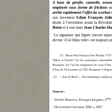
A base de girofle, cannelle, esse
employée sous forme de frictions co
arrête rapidement l’effet du scorbut s
son inventeur
Edme François Juli
droits à l’invention avant la Révolu
Botot
et à son mari
Jean Charles H
La signature qui figure encore aujou
devise «Cui fidas vide» est toujours p
(1)
Barras Paul François Jean Nicolas 1755
Tallien et Fouché l’un des principaux responsable
Bonaparte, fut l’un des instigateurs du coup d’éta
d’Etat du 18 brumaire an VIII, Bonaparte l’obligea 
(2)
« Eau de Botot » : Eau balsamique utilisée 
Sources :
ème
-
Vieilles Histoires, Etranges Enigmes, 3
- Dictionnaire Larousse XIXe s, 1867