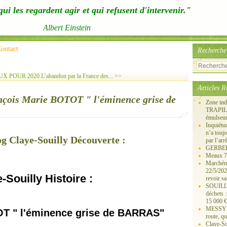
ui les regardent agir et qui refusent d'intervenir."
Albert Einstein
ontact
Recherche
UX POUR 2020
L’abandon par la France des... >>
Articles R
ançois Marie BOTOT " l'éminence grise de
Zone ind
TRAPIL, 
émulseu
Inquiét
n’a touj
og Claye-Souilly Découverte :
par l’arr
GERBEROY
Meaux 77
Marchémo
22/5/202
-Souilly Histoire :
revoir sa
SOUILLY 
déchets 
15 000 €
MESSY 25
T " l'éminence grise de BARRAS"
route, qu
Claye-S