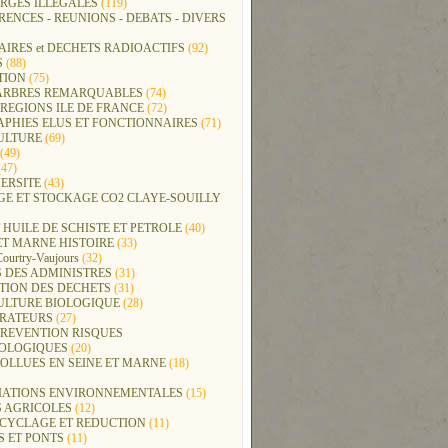
RGES ILLEGALES
(119)
ENCES - REUNIONS - DEBATS - DIVERS
IRES et DECHETS RADIOACTIFS
(92)
S
(88)
TION
(75)
t ARBRES REMARQUABLES
(74)
REGIONS ILE DE FRANCE
(72)
APHIES ELUS ET FONCTIONNAIRES
(71)
ULTURE
(69)
(49)
47)
ERSITE
(43)
GE ET STOCKAGE CO2 CLAYE-SOUILLY
 HUILE DE SCHISTE ET PETROLE
(40)
ET MARNE HISTOIRE
(33)
Courtry-Vaujours
(32)
 DES ADMINISTRES
(31)
TION DES DECHETS
(31)
ULTURE BIOLOGIQUE
(28)
ERATEURS
(27)
PREVENTION RISQUES
OLOGIQUES
(20)
POLLUES EN SEINE ET MARNE
(18)
IATIONS ENVIRONNEMENTALES
(15)
S AGRICOLES
(12)
ECYCLAGE ET REDUCTION
(11)
S ET PONTS
(11)