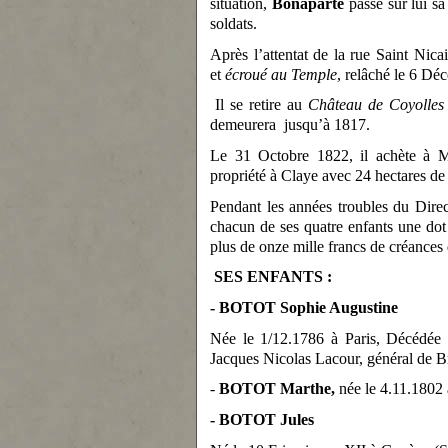
situation,
Bonaparte
passe sur lui s
soldats.
Après l’attentat de la rue Saint Nica
et
écroué au Temple
, relâché le 6 Déc
Il se retire au
Château de Coyolles 
demeurera jusqu’à 1817.
Le 31 Octobre 1822, il achète à
propriété à Claye avec 24 hectares de t
Pendant les années troubles du Direc
chacun de ses quatre enfants une dot
plus de onze mille francs de créances 
SES ENFANTS :
- BOTOT Sophie Augustine
Née le 1/12.1786 à Paris, Décédée l
Jacques Nicolas Lacour, général de B
-
BOTOT Marthe,
née le 4.11.1802 
- BOTOT Jules