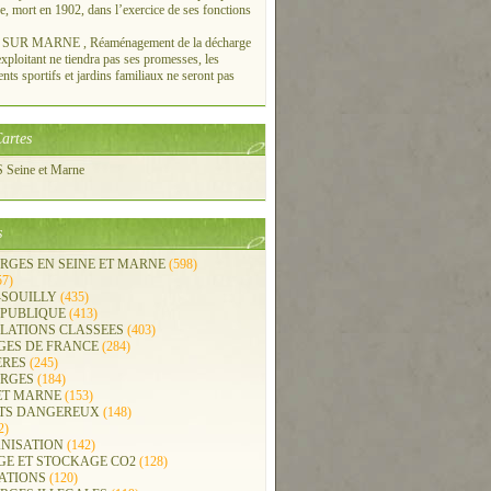
re, mort en 1902, dans l’exercice de ses fonctions
UR MARNE , Réaménagement de la décharge
xploitant ne tiendra pas ses promesses, les
ts sportifs et jardins familiaux ne seront pas
artes
Seine et Marne
s
RGES EN SEINE ET MARNE
(598)
57)
-SOUILLY
(435)
 PUBLIQUE
(413)
LLATIONS CLASSEES
(403)
GES DE FRANCE
(284)
ERES
(245)
RGES
(184)
ET MARNE
(153)
TS DANGEREUX
(148)
2)
NISATION
(142)
GE ET STOCKAGE CO2
(128)
ATIONS
(120)