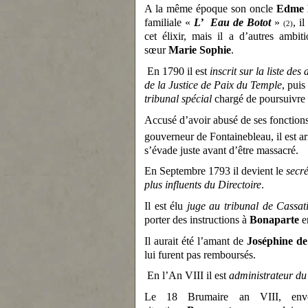
A la même époque son oncle
Edme F
familiale «
L’ Eau de Botot
»
, i
(2)
cet élixir, mais il a d’autres ambit
sœur
Marie Sophie
.
En 1790 il est
inscrit sur la liste de
de la Justice de Paix du Temple
, puis
tribunal spécial
chargé de poursuivre 
Accusé d’avoir abusé de ses fonctions
gouverneur de Fontainebleau, il est ar
s’évade juste avant d’être massacré.
En Septembre 1793 il devient le
secré
plus
influents du Directoire
.
Il est élu
juge au tribunal de Cassat
porter des instructions à
Bonaparte
en
Il aurait été l’amant de
Joséphine d
lui furent pas remboursés.
En l’An VIII il est
administrateur du
Le 18 Brumaire an VIII, en