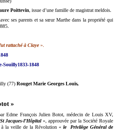
uisse)
aure Poittevin
, issue d’une famille de magistrat meldois.
e avec ses parents et sa sœur Marthe dans la propriété qui
1885.
fut rattaché à Claye
».
1848
e-Souilly1833-1848
illy (77)
Rouget Marie Georges Louis
,
tot »
par Edme François Julien Botot, médecin de Louis XV,
 St Jacques-l’Hôpital
», approuvée par la Société Royale
à la veille de la Révolution «
le
Privilège Général de