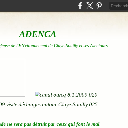
ADENCA
éfense de l'
EN
vironnement de
C
laye-Souilly et ses
A
lentours
nde
ne
sera pas détruit par ceux qui font le mal,