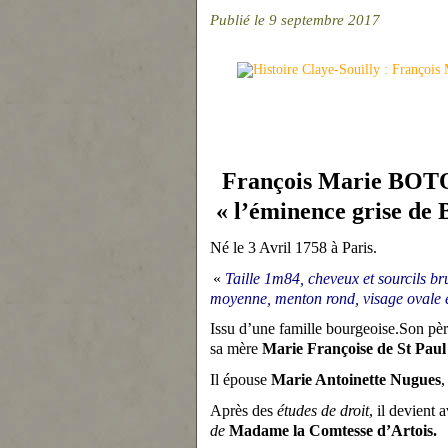
Publié le 9 septembre 2017
Il vécut dans c
François Marie BOT
« l’éminence grise de 
Né le 3 Avril 1758 à Paris.
«
Taille 1m84, cheveux et sourcils br
moyenne, menton rond, visage ovale et
Issu d’une famille bourgeoise.Son pè
sa mère
Marie Françoise de St Paul
Il épouse
Marie Antoinette Nugues
,
Après des
études de droit
, il devient
de
Madame la Comtesse d’Artois.