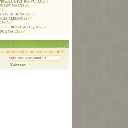
RISES DE TRI -RECYCLAGE
(9)
ES SUR-MARNE
(9)
E
(8)
ENTS TRIBUNAUX
(6)
NCES AERIENNES
(6)
ISME
(6)
 ELECTROMAGNETIQUES
(5)
 SUR MARNE
(5)
 pour être averti des nouveaux articles publiés.