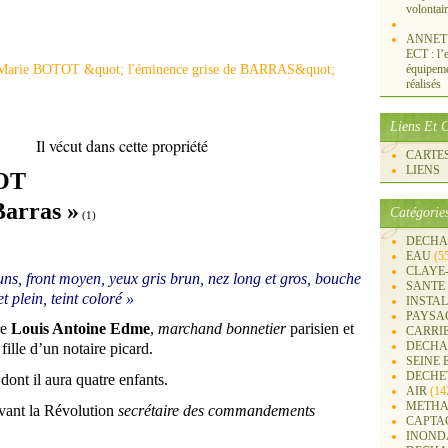
volontai
ANNET S
ECT : l’e
équipemen
réalisés
Liens Et C
ette propriété
CARTES 
LIENS
OT
Barras »
Catégorie
(1)
DECHA
EAU
(5
CLAYE
uns, front moyen, yeux gris brun, nez long et gros, bouche
SANTE
 plein, teint coloré »
INSTA
PAYSA
re
Louis Antoine Edme
,
marchand bonnetier
parisien et
CARRI
DECHA
fille d’un notaire picard.
SEINE 
DECHE
 dont il aura quatre enfants.
AIR
(14
METHA
 avant la Révolution
secrétaire des commandements
CAPTA
INOND