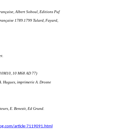
française, Albert Soboul, Editions Puf
 française 1789.1799 Tulard, Fayard,
et.
 10M10, 10
M68 AD 77)
A. Hugues, imprimerie A. Drosne
teurs, E. Benezit, Ed Grund.
blog.com/article-7119091.html