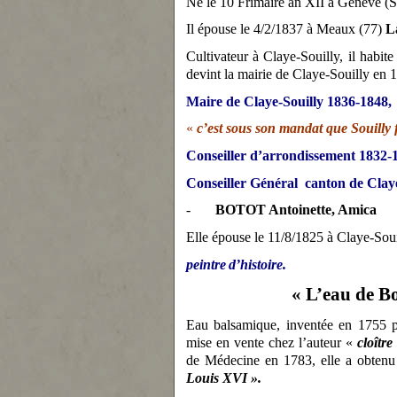
Né le 10 Frimaire an XII à Genève (S
Il épouse le 4/2/1837 à Meaux (77)
L
Cultivateur à Claye-Souilly, il habit
devint la mairie de Claye-Souilly en 
Maire de Claye-Souilly 1836-1848,
«
c’est sous son mandat que Souilly 
Conseiller d’arrondissement 1832-
Conseiller Général canton de Clay
-
BOTOT Antoinette, Amica
Elle épouse le 11/8/1825 à Claye-Sou
peintre
d’histoire.
« L’eau de Bo
Eau balsamique, inventée en 1755 
mise en vente chez l’auteur «
cloître
de Médecine en 1783, elle a obtenu 
Louis
XVI ».