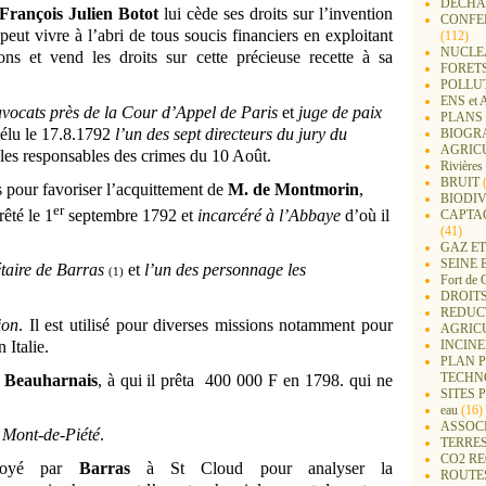
DECHA
rançois Julien Botot
lui cède ses droits sur l’invention
CONFER
l peut vivre à l’abri de tous soucis financiers en exploitant
(112)
NUCLEA
ions et vend les droits sur cette précieuse recette à sa
FORET
POLLU
ENS e
s avocats près de la Cour d’Appel de Paris
et
juge de
paix
PLANS 
 élu le 17.8.1792
l’un des sept directeurs
du jury du
BIOGR
AGRIC
les responsables des crimes du 10 Août.
Rivières
BRUIT
(
 pour favoriser l’acquittement de
M. de Montmorin
,
BIODIV
er
rêté le 1
septembre 1792 et
incarcéré à l’Abbaye
d’où il
CAPTA
(41)
GAZ ET
SEINE 
taire de Barras
et
l’un des personnage les
(1)
Fort de 
DROITS
REDUC
ion
. Il est utilisé pour diverses missions notamment pour
AGRIC
INCIN
 Italie.
PLAN 
TECHN
e Beauharnais
, à qui il prêta 400 000 F en 1798. qui ne
SITES 
eau
(16)
ASSOC
 Mont-de-Piété
.
TERRE
CO2 R
voyé par
Barras
à St Cloud pour analyser la
ROUTE