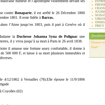
a mauvaise humeur et l’apostrophe violemment devant ses
ENTREP
FRESN
CHASS
JUGEM
ise contre
Bonaparte
, il est arrêté le 26 Décembre 1800
NUISA
embre 1801. Il reste fidèle à
Barras.
URBAN
ONDES
dans l’Aisne
jusqu’en 1803, puis il part à
Genève
où il
PRECY
Newsletter
 Madame la
Duchesse Johanna Syna de Polignac
une
erres, il y vivra jusqu’à sa mort à Paris le 26 avril 1838.
Abonnez-vous
Email
toire il amasse une fortune assez confortable, il donne à
 de 500 000 F, et laisse à sa mort plusieurs immeubles et
diverses.
e 4/12/1862 à Versailles (78).Elle épouse le 11/9/1806
rigade
à Coyolles (02)