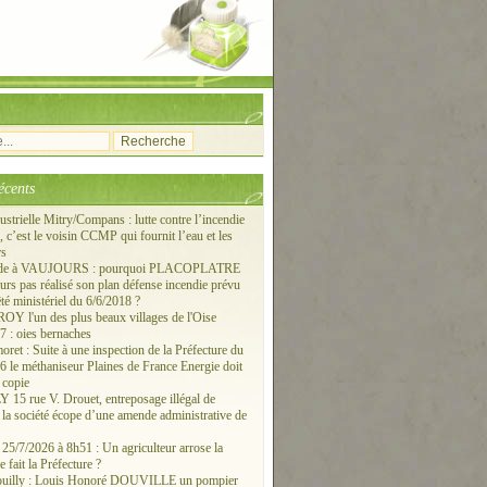
écents
ustrielle Mitry/Compans : lutte contre l’incendie
c’est le voisin CCMP qui fournit l’eau et les
rs
ude à VAUJOURS : pourquoi PLACOPLATRE
ours pas réalisé son plan défense incendie prévu
êté ministériel du 6/6/2018 ?
 l'un des plus beaux villages de l'Oise
 : oies bernaches
ret : Suite à une inspection de la Préfecture du
6 le méthaniseur Plaines de France Energie doit
 copie
15 rue V. Drouet, entreposage illégal de
: la société écope d’une amende administrative de
/7/2026 à 8h51 : Un agriculteur arrose la
e fait la Préfecture ?
ouilly : Louis Honoré DOUVILLE un pompier