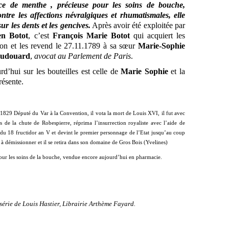
nce de menthe , précieuse pour les soins de bouche,
ntre les affections névralgiques et rhumatismales, elle
ur les dents et les gencives.
Après avoir été exploitée par
en Botot
, c’est
François Marie Botot
qui acquiert les
tion et les revend le 27.11.1789 à sa sœur
Marie-Sophie
audouard
,
avocat au Parlement de Paris
.
rd’hui sur les bouteilles est celle de
Marie Sophie
et la
résente.
-1829
Député du Var à la Convention, il vota la mort de Louis XVI, il fut avec
s de la chute de Robespierre, réprima l’insurrection royaliste avec l’aide de
t du 18 fructidor an V et devint le premier personnage de l’Etat jusqu’au coup
à démissionner et il se retira dans son domaine de Gros Bois (Yvelines)
pour les soins de la bouche, vendue encore aujourd’hui en pharmacie.
série de Louis Hastier, Librairie Arthème Fayard.