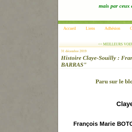
mais par ceux q
Accueil
Liens
Adhésion
C
<< MEILLEURS VOE
31 décembre 2019
Histoire Claye-Souilly : Fr
BARRAS"
Paru sur le bl
Claye
François Marie BOTO