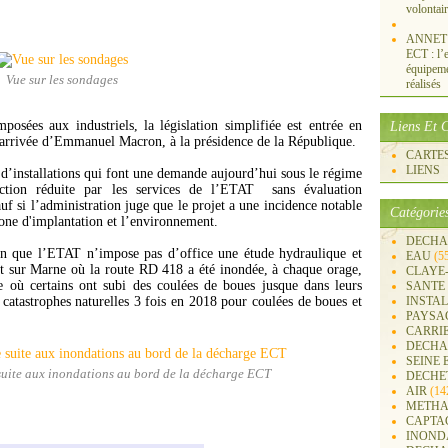
volontai
ANNET S
ECT : l’e
équipemen
Vue sur les sondages
réalisés
posées aux industriels, la législation simplifiée est entrée en
Liens Et C
l’arrivée d’Emmanuel Macron, à la présidence de la République.
CARTES 
LIENS
e d’installations qui font une demande aujourd’hui sous le régime
ruction réduite par les services de l’ETAT sans évaluation
f si l’administration juge que le projet a une incidence notable
Catégorie
zone d'implantation et l’environnement.
DECHA
on que l’ETAT n’impose pas d’office une étude hydraulique et
EAU
(5
 sur Marne où la route RD 418 a été inondée, à chaque orage,
CLAYE
e où certains ont subi des coulées de boues jusque dans leurs
SANTE
 catastrophes naturelles 3 fois en 2018 pour coulées de boues et
INSTA
PAYSA
CARRI
DECHA
SEINE 
uite aux inondations au bord de la décharge ECT
DECHE
AIR
(14
METHA
CAPTA
INOND