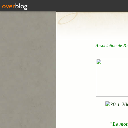
A
ssociation de
D
"Le mo