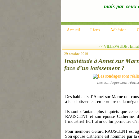
mais par ceux q
Accueil
Liens
Adhésion
C
<< VILLEVAUDE : la mairie
29 octobre 2019
Inquiétude à Annet sur Marn
face d’un lotissement ?
Les sondages sont réalis
Des habitants d’Annet sur Marne ont consta
à leur lotissement en bordure de la méga
Ils sont d’autant plus inquiets que ce t
RAUSCENT et son épouse Catherine, des 
l’industriel ECT afin de lui permettre d’i
Pour mémoire Gérard RAUSCENT est agric
Son épouse Catherine est nommée par la