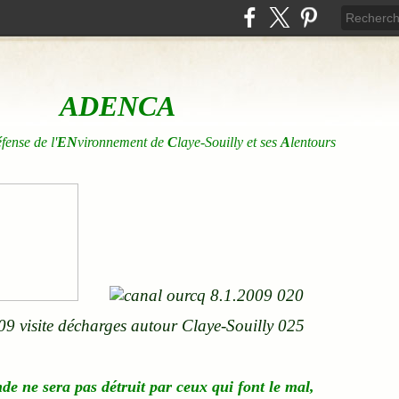
ADENCA
éfense de l'
EN
vironnement de
C
laye-Souilly et ses
A
lentours
nde
ne
sera pas détruit par ceux qui font le mal,