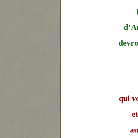
d
’A
devron
qui v
e
au