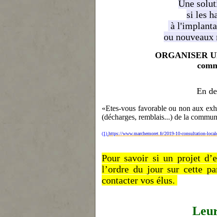
Une solut
si les h
à l'implanta
ou nouveaux 
ORGANISER U
comm
En de
«Etes-vous favorable ou non aux exhau
(décharges, remblais...) de la commune
(1)
https://www.marchemoret.fr/2019-10-consultation-local
Pour savoir si un projet d’
l’ordre du jour sur cette pa
contacter vos élus.
Leur