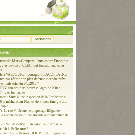
écents
ustrielle Mitry/Compans : lutte contre l’incendie
c’est le voisin CCMP qui fournit l’eau et les
rs
ude à VAUJOURS : pourquoi PLACOPLATRE
ours pas réalisé son plan défense incendie prévu
êté ministériel du 6/6/2018 ?
 l'un des plus beaux villages de l'Oise
 : oies bernaches
ret : Suite à une inspection de la Préfecture du
6 le méthaniseur Plaines de France Energie doit
 copie
15 rue V. Drouet, entreposage illégal de
: la société écope d’une amende administrative de
/7/2026 à 8h51 : Un agriculteur arrose la
e fait la Préfecture ?
ouilly : Louis Honoré DOUVILLE un pompier