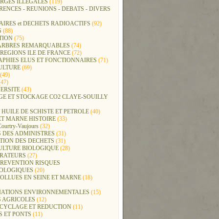
RGES ILLEGALES
(119)
ENCES - REUNIONS - DEBATS - DIVERS
IRES et DECHETS RADIOACTIFS
(92)
S
(88)
TION
(75)
t ARBRES REMARQUABLES
(74)
REGIONS ILE DE FRANCE
(72)
APHIES ELUS ET FONCTIONNAIRES
(71)
ULTURE
(69)
(49)
47)
ERSITE
(43)
GE ET STOCKAGE CO2 CLAYE-SOUILLY
 HUILE DE SCHISTE ET PETROLE
(40)
ET MARNE HISTOIRE
(33)
Courtry-Vaujours
(32)
 DES ADMINISTRES
(31)
TION DES DECHETS
(31)
ULTURE BIOLOGIQUE
(28)
ERATEURS
(27)
PREVENTION RISQUES
OLOGIQUES
(20)
POLLUES EN SEINE ET MARNE
(18)
IATIONS ENVIRONNEMENTALES
(15)
S AGRICOLES
(12)
ECYCLAGE ET REDUCTION
(11)
S ET PONTS
(11)