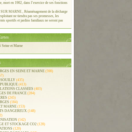
re, mort en 1902, dans l’exercice de ses fonctions
UR MARNE , Réaménagement de la décharge
xploitant ne tiendra pas ses promesses, les
ts sportifs et jardins familiaux ne seront pas
artes
Seine et Marne
s
RGES EN SEINE ET MARNE
(598)
57)
-SOUILLY
(435)
 PUBLIQUE
(413)
LLATIONS CLASSEES
(403)
GES DE FRANCE
(284)
ERES
(245)
RGES
(184)
ET MARNE
(153)
TS DANGEREUX
(148)
2)
NISATION
(142)
GE ET STOCKAGE CO2
(128)
ATIONS
(120)