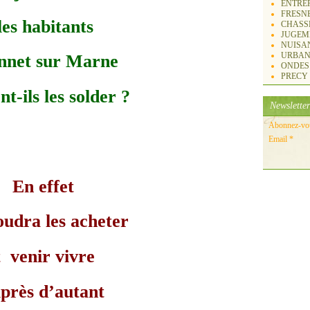
ENTREP
FRESN
les habitants
CHASS
JUGEM
NUISA
URBAN
nnet sur Marne
ONDES
PRECY
t-ils les solder ?
Newsletter
Abonnez-vous
Email
En effet
oudra les acheter
t venir vivre
près d’autant