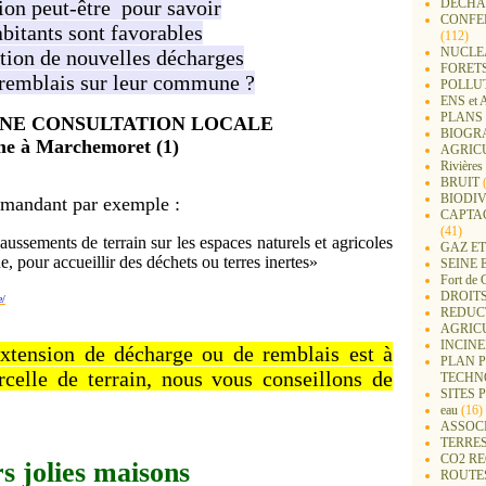
ion peut-être pour savoir
DECHA
CONFER
abitants sont favorables
(112)
NUCLEA
tion de nouvelles décharges
FORET
remblais sur leur commune ?
POLLU
ENS e
PLANS 
NE CONSULTATION LOCALE
BIOGR
e à Marchemoret (1)
AGRIC
Rivières
BRUIT
(
BIODIV
mandant par exemple :
CAPTA
(41)
ssements de terrain sur les espaces naturels et agricoles
GAZ ET
, pour accueillir des déchets ou terres inertes»
SEINE 
Fort de 
DROITS
e/
REDUC
AGRIC
INCIN
extension de décharge ou de remblais est à
PLAN 
rcelle de terrain, nous vous conseillons de
TECHN
SITES 
eau
(16)
ASSOC
TERRE
CO2 R
s jolies maisons
ROUTE