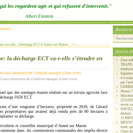
ui les regardent agir et qui refusent d'intervenir."
Albert Einstein
ontact
Recherche
 va-t-elle...
Décharge ECT d’Annet sur Marne... >>
Articles R
e: la décharge ECT va-t-elle s’étendre en
Zone ind
TRAPIL, 
émulseu
Inquiét
n’a touj
és aux alentours de l'endroit marqué d'une croix
par l’arr
GERBEROY
Meaux 77
té que des sondages étaient réalisés sur un terrain agricole face
Marchémo
 décharge ISDI ECT.
22/5/202
revoir sa
errain d’une vingtaine d’hectares, propriété en 2018, de Gérard
SOUILLY 
propriétaires qui avaient déjà vendu près de 80 hectares à
déchets 
mplanter sa décharge.
15 000 €
MESSY 25
ulteur et conseiller municipal d’Annet sur Marne.
route, qu
 commune dans les commissions communales des impôts directs
Claye-S