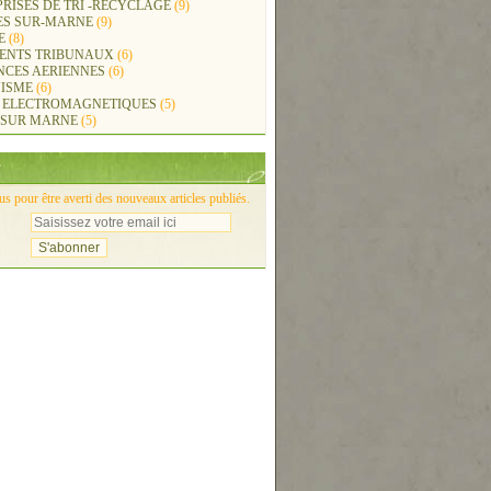
RISES DE TRI -RECYCLAGE
(9)
ES SUR-MARNE
(9)
E
(8)
ENTS TRIBUNAUX
(6)
NCES AERIENNES
(6)
ISME
(6)
 ELECTROMAGNETIQUES
(5)
 SUR MARNE
(5)
 pour être averti des nouveaux articles publiés.