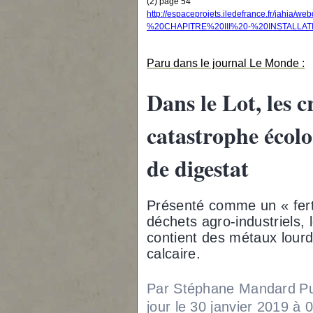
(2) page 54
http://espaceprojets.iledefrance.fr/jahia/w
%20CHAPITRE%20III%20-%20INSTALLATI
Paru dans le journal Le Monde :
Dans le Lot, les c
catastrophe écolo
de digestat
Présenté comme un « ferti
déchets agro-industriels, 
contient des métaux lourds
calcaire.
Par Stépha
ne
Mandard
Pu
jour le 30 janvier 2019 à 