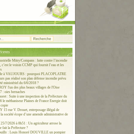
écents
ustrielle Mitry/Compans : lutte contre l’incendie
c’est le voisin CCMP qui fournit l’eau et les
rs
ude à VAUJOURS : pourquoi PLACOPLATRE
ours pas réalisé son plan défense incendie prévu
êté ministériel du 6/6/2018 ?
 l'un des plus beaux villages de l'Oise
 : oies bernaches
ret : Suite à une inspection de la Préfecture du
6 le méthaniseur Plaines de France Energie doit
 copie
15 rue V. Drouet, entreposage illégal de
: la société écope d’une amende administrative de
/7/2026 à 8h51 : Un agriculteur arrose la
e fait la Préfecture ?
ouilly : Louis Honoré DOUVILLE un pompier