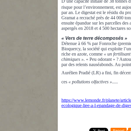
D’u
ne
capacité initiale de 38 ton
ne
s d
risque pour l’environ
ne
ment,
est aujo
par an. Le digestat est le résidu du p
Gramat a recraché près de 44 000 ton
ensuite épandue sur les parcelles des 
aspergés en 2018 et 4 500 hectares so
« Vers de terre décomposés »
Détenue à 66 % par Fonroche (premier
Bioquercy, la société qui exploite l’u
riche en azote, comme
« un fertilisan
chimiques ».
« Peu odorant » ? Autou
par des relents nauséabonds. Au point 
Aurélien Pradié (LR) a fini, fin décem
ces
« pollutions olfactives »
.....
https://www.lemonde.fr/planete/articl
ecologique-liee-a-l-epandage-de-dig
Repost