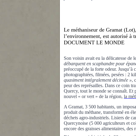
Le méthaniseur de Gramat (Lot), 
l’environnement, est autorisé à t
DOCUMENT LE MONDE
Son voisin avait eu la délicatesse de l
débarquent en scaphandre pour épan
préoccupé de la forte odeur. Jusqu’à ce
photographiées, filmées, pesées : 2 ki
quasiment intégralement décimée »
, 
peur des représailles. Dans ce coin t
Quercy, tout le monde se connaît. Et 
nouvel « or vert » de la région,
la mét
A Gramat, 3 500 habitants, un imposa
produit du métha
ne
, transformé en éle
déchets agro-industriels. Lisiers de ca
Quercynoise (5 000 agriculteurs et col
encore des graisses alimentaires, des 