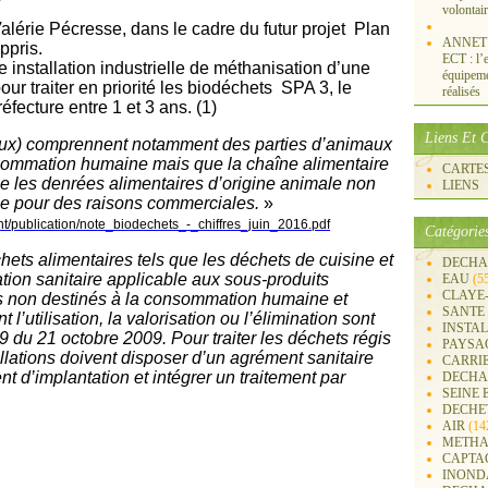
volontai
alérie Pécresse, dans le cadre du futur projet Plan
ANNET S
appris.
ECT : l’e
e
installation industrielle de méthanisation d’u
ne
équipemen
our traiter en priorité les biodéchets SPA 3, le
réalisés
éfecture entre 1 et 3 ans. (1)
Liens Et C
aux) compren
ne
nt notamment des parties d’animaux
nsommation humai
ne
mais que la chaî
ne
alimentaire
CARTES 
e les denrées alimentaires d’origi
ne
animale non
LIENS
e
pour des raisons commerciales.
»
ment/publication/note_biodechets_-_chiffres_juin_2016.pdf
Catégorie
hets alimentaires tels que les déchets de cuisi
ne
et
DECHA
ation sanitaire applicable aux sous-produits
EAU
(5
CLAYE
és non destinés à la consommation humai
ne
et
SANTE
l’utilisation, la valorisation ou l’élimination sont
INSTA
9 du 21 octobre 2009. Pour traiter les déchets régis
PAYSA
allations doivent disposer d’un agrément sanitaire
CARRI
nt d’implantation et intégrer un traitement par
DECHA
SEINE 
DECHE
AIR
(14
METHA
CAPTA
INOND