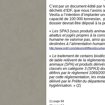
C'est par un document édité par V
déchets d’IDF, que nous l'avons 
Veolia a l’intention d’implanter u
n
capacité de 100 000 ton
ne
s/an, p
dossier devrait être déposé à la pr
« Les SPA3 (sous produits anim
abattus et jugés propres à la co
humai
ne
ne
valorise pas, ainsi qu
destinées à l’alimentation humai
n
http://www.ordif.com/sites/ordif/files/docu
«
Le traitement de certains biodéc
de table relèvent de la réglement
animaux (SPA) et produits dériv
classés en catégorie 3 (SPA3) dont 
définis par le règlement 1069/200
par cette réglementation, les inst
délivré par le Préfet du départeme
hygiénisation.
» (2)
(1) page 68