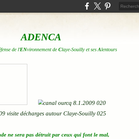
ADENCA
éfense de l'
EN
vironnement de
C
laye-Souilly et ses
A
lentours
nde
ne
sera pas détruit par ceux qui font le mal,