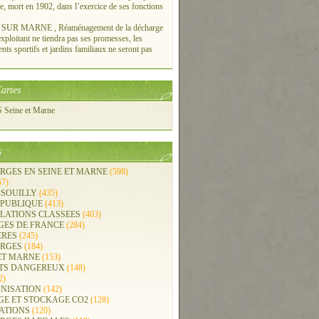
re, mort en 1902, dans l’exercice de ses fonctions
UR MARNE , Réaménagement de la décharge
xploitant ne tiendra pas ses promesses, les
ts sportifs et jardins familiaux ne seront pas
artes
Seine et Marne
s
RGES EN SEINE ET MARNE
(598)
57)
-SOUILLY
(435)
 PUBLIQUE
(413)
LLATIONS CLASSEES
(403)
GES DE FRANCE
(284)
ERES
(245)
RGES
(184)
ET MARNE
(153)
TS DANGEREUX
(148)
2)
NISATION
(142)
GE ET STOCKAGE CO2
(128)
ATIONS
(120)