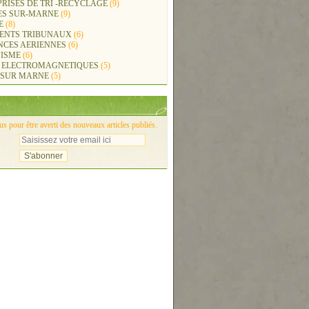
RISES DE TRI -RECYCLAGE
(9)
ES SUR-MARNE
(9)
E
(8)
ENTS TRIBUNAUX
(6)
NCES AERIENNES
(6)
ISME
(6)
 ELECTROMAGNETIQUES
(5)
 SUR MARNE
(5)
 pour être averti des nouveaux articles publiés.