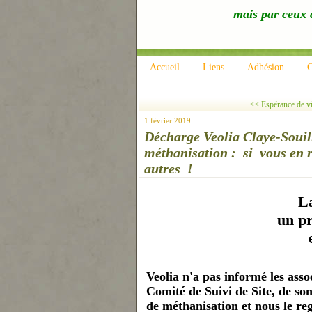
mais par ceux q
Accueil
Liens
Adhésion
C
<< Espérance de vie
1 février 2019
Décharge Veolia Claye-Souil
méthanisation : si vous en r
autres !
L
un pr
Veolia n'a pas informé les as
Comité de Suivi de Site, de son
de méthanisation et nous le reg