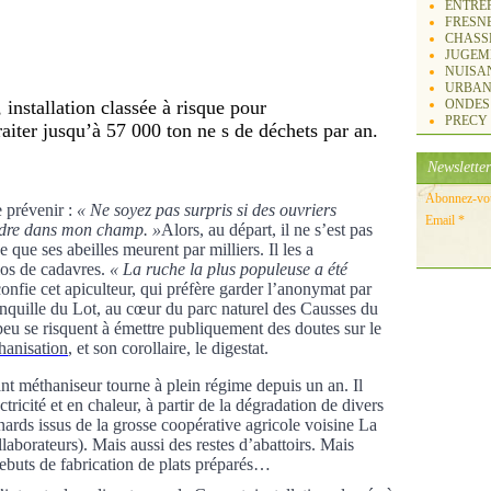
ENTREP
FRESN
CHASS
JUGEM
NUISA
URBAN
ONDES
installation classée à risque pour
PRECY
raiter jusqu’à 57 000 ton ne s de déchets par an.
Newsletter
Abonnez-vous
e prévenir :
« Ne soyez pas surpris si des ouvriers
Email
dre dans mon champ. »
Alors, au départ, il
ne
s’est pas
 que ses abeilles meurent par milliers. Il les a
los de cadavres.
« La ruche la plus populeuse a été
confie cet apiculteur, qui préfère garder l’anonymat par
ranquille du Lot, au cœur du parc naturel des Causses du
peu se risquent à émettre publiquement des doutes sur le
hanisation
, et son corollaire, le digestat.
nt méthaniseur tour
ne
à plein régime depuis un an. Il
ctricité et en chaleur, à partir de la dégradation de divers
nards issus de la grosse coopérative agricole voisi
ne
La
laborateurs). Mais aussi des restes d’abattoirs. Mais
rebuts de fabrication de plats préparés…