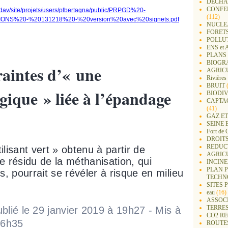
DECHA
CONFER
ebdav/site/projets/users/plbertagna/public/PRPGD%20-
(112)
ONS%20-%20131218%20-%20version%20avec%20signets.pdf
NUCLEA
FORET
POLLU
ENS e
PLANS 
BIOGR
raintes d’« u
ne
AGRIC
Rivières
BRUIT
(
gique » liée à l’épandage
BIODIV
CAPTA
(41)
GAZ ET
SEINE 
Fort de 
DROITS
REDUC
lisant vert » obtenu à partir de
AGRIC
le résidu de la méthanisation, qui
INCIN
PLAN 
, pourrait se révéler à risque en milieu
TECHN
SITES 
eau
(16)
ASSOC
TERRE
blié le 29 janvier 2019 à 19h27 - Mis à
CO2 R
06h35
ROUTE