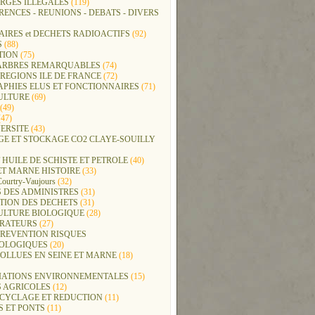
RGES ILLEGALES
(119)
ENCES - REUNIONS - DEBATS - DIVERS
IRES et DECHETS RADIOACTIFS
(92)
S
(88)
TION
(75)
t ARBRES REMARQUABLES
(74)
REGIONS ILE DE FRANCE
(72)
APHIES ELUS ET FONCTIONNAIRES
(71)
ULTURE
(69)
(49)
47)
ERSITE
(43)
GE ET STOCKAGE CO2 CLAYE-SOUILLY
 HUILE DE SCHISTE ET PETROLE
(40)
ET MARNE HISTOIRE
(33)
Courtry-Vaujours
(32)
 DES ADMINISTRES
(31)
TION DES DECHETS
(31)
ULTURE BIOLOGIQUE
(28)
ERATEURS
(27)
PREVENTION RISQUES
OLOGIQUES
(20)
POLLUES EN SEINE ET MARNE
(18)
IATIONS ENVIRONNEMENTALES
(15)
S AGRICOLES
(12)
ECYCLAGE ET REDUCTION
(11)
S ET PONTS
(11)