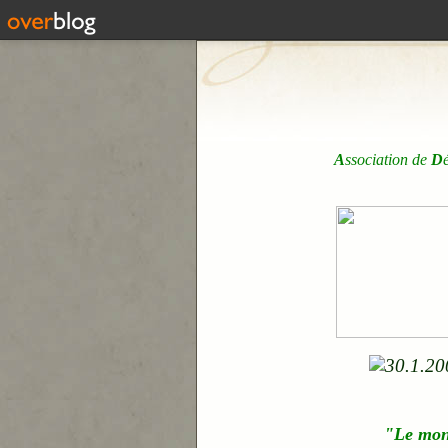
A
ssociation de
D
"Le mo