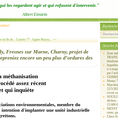
ui les regardent agir et qui refusent d'intervenir."
Albert Einstein
ontact
Recherche
 en Ile de...
Courtry 77 : Agnès Buzyn,... >>
Articles R
ly, Fresnes sur Marne, Charny, projet de
Zone ind
epreniez encore un peu plus d’ordures des
TRAPIL, 
émulseu
Inquiét
n’a touj
par l’arr
a méthanisation
GERBEROY
Meaux 77
océdé assez récent
Marchémo
et qui inquiète
22/5/202
revoir sa
SOUILLY 
déchets 
sociations environnementales, membre du
15 000 €
MESSY 25
 intention d'implanter une unité industrielle
route, qu
rettons.
Claye-S