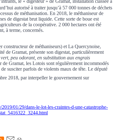
’intrants, le « digesteur » de Gramat, installation classée à
urd’hui autorisé à traiter jusqu’à 57 000 ton
ne
s de déchets
rocessus de méthanisation. En 2018, le méthaniseur de
ne
s de digestat brut liquide. Cette sorte de boue est
agriculteurs de la coopérative. 2 000 hectares ont été
nt, à terme, concernés.
 constructeur de méthaniseurs) et La Quercynoise,
nité de Gramat, présente son digestat, particulièrement
t vert, peu odorant, en substitution aux engrais
r de Gramat, les Lotois sont régulièrement incommodés
de susciter parfois de violents maux de tête. Le député
bre 2018, par interpeller le gouver
ne
ment sur
e/2019/01/29/dans-le-lot-les-craintes-d-une-catastrophe-
estat_5416322_3244.html
0