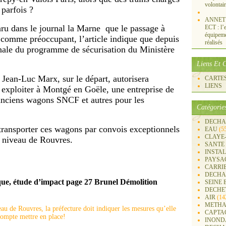
volontai
 parfois ?
ANNET S
ru dans le journal la Mar
ne
que le passage à
ECT : l’e
équipemen
 comme préoccupant, l’article indique que depuis
réalisés
tionale du programme de sécurisation du Ministère
Liens Et C
t Jean-Luc Marx, sur le départ, autorisera
CARTES 
LIENS
 exploiter à Montgé en Goële, u
ne
entreprise de
anciens wagons SNCF et autres pour les
Catégorie
DECHA
a transporter ces wagons par convois exception
ne
ls
EAU
(5
CLAYE
à niveau de Rouvres.
SANTE
INSTA
PAYSA
CARRI
DECHA
ue, étude d’impact page 27 Bru
ne
l Démolition
SEINE 
DECHE
AIR
(14
METHA
CAPTA
INOND