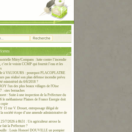
écents
ustrielle Mitry/Compans : lutte contre l’incendie
c’est le voisin CCMP qui fournit l’eau et les
rs
ude à VAUJOURS : pourquoi PLACOPLATRE
ours pas réalisé son plan défense incendie prévu
êté ministériel du 6/6/2018 ?
 l'un des plus beaux villages de l'Oise
 : oies bernaches
ret : Suite à une inspection de la Préfecture du
6 le méthaniseur Plaines de France Energie doit
 copie
15 rue V. Drouet, entreposage illégal de
: la société écope d’une amende administrative de
/7/2026 à 8h51 : Un agriculteur arrose la
e fait la Préfecture ?
ouilly : Louis Honoré DOUVILLE un pompier