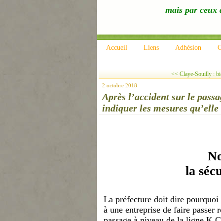
mais par ceux q
Accueil
Liens
Adhésion
C
<< Claye-Souilly : bi
2 octobre 2018
Après l’accident sur le passa
indiquer les mesures qu’elle
N
la séc
La préfecture doit dire pourquoi
à u
ne
entreprise de faire passer 
passage à niveau
de la lig
ne
K Cr