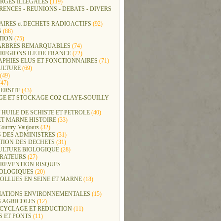
RGES ILLEGALES
(119)
ENCES - REUNIONS - DEBATS - DIVERS
IRES et DECHETS RADIOACTIFS
(92)
S
(88)
TION
(75)
t ARBRES REMARQUABLES
(74)
REGIONS ILE DE FRANCE
(72)
APHIES ELUS ET FONCTIONNAIRES
(71)
ULTURE
(69)
(49)
47)
ERSITE
(43)
GE ET STOCKAGE CO2 CLAYE-SOUILLY
 HUILE DE SCHISTE ET PETROLE
(40)
ET MARNE HISTOIRE
(33)
Courtry-Vaujours
(32)
 DES ADMINISTRES
(31)
TION DES DECHETS
(31)
ULTURE BIOLOGIQUE
(28)
ERATEURS
(27)
PREVENTION RISQUES
OLOGIQUES
(20)
POLLUES EN SEINE ET MARNE
(18)
IATIONS ENVIRONNEMENTALES
(15)
S AGRICOLES
(12)
ECYCLAGE ET REDUCTION
(11)
S ET PONTS
(11)