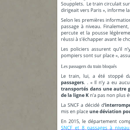
Soupplets. Le train circulait sur 
dirigeait vers Paris », informe l
Selon les premières informatio
passage à niveau. Finalement, e
percute et la pousse légèremen
réussi à s’échapper avant le ch
Les policiers assurent qu’il n
pompiers sont sur place », assu
Les passagers du train bloqués
Le train, lui, a été stoppé 
passagers
. . « Il n’y a eu auc
transportés dans u
ne
autre 
de la lig
ne
K
n’a pas non plus é
La SNCF a décidé d
‘interrompr
mis en place
u
ne
déviation pou
En 2015, le département comp
SNCF et 8 passages à nivea