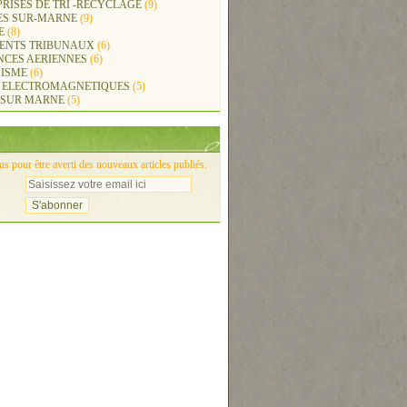
RISES DE TRI -RECYCLAGE
(9)
ES SUR-MARNE
(9)
E
(8)
ENTS TRIBUNAUX
(6)
NCES AERIENNES
(6)
ISME
(6)
 ELECTROMAGNETIQUES
(5)
 SUR MARNE
(5)
 pour être averti des nouveaux articles publiés.