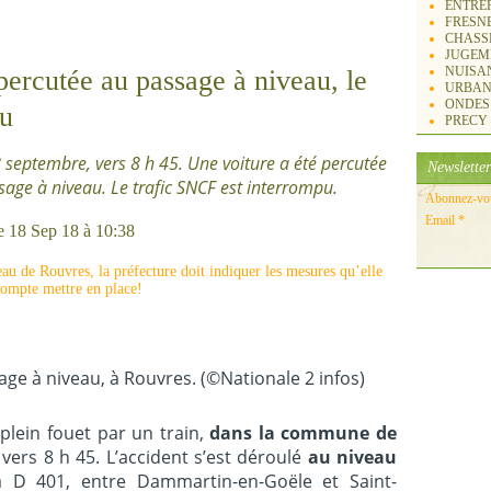
ENTREP
FRESN
CHASS
JUGEM
NUISA
percutée au passage à niveau, le
URBAN
ONDES
pu
PRECY
 septembre, vers 8 h 45. U
ne
voiture a été percutée
Newsletter
sage à niveau. Le trafic SNCF est interrompu.
Abonnez-vous
Email
le 18 Sep 18 à 10:38
age à niveau, à Rouvres. (©Nationale 2 infos)
plein fouet par un train,
dans la commu
ne
de
vers 8 h 45. L’accident s’est déroulé
au niveau
a D 401, entre Dammartin-en-Goële et Saint-