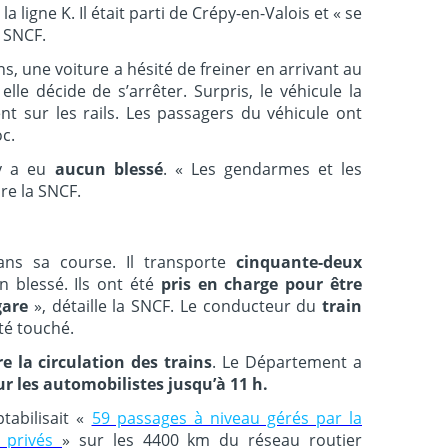
la lig
ne
K. Il était parti de Crépy-en-Valois et « se
a SNCF.
ns, u
ne
voiture a hésité de frei
ne
r en arrivant au
lle décide de s’arrêter. Surpris, le véhicule la
t sur les rails. Les passagers du véhicule ont
oc.
’y a eu
aucun blessé
. « Les gendarmes et les
re la SNCF.
dans sa course. Il transporte
cinquante-deux
un blessé. Ils ont été
pris en charge pour être
gare
», détaille la SNCF. Le conducteur du
train
té touché.
e la circulation des trains
. Le Département a
r les automobilistes jusqu’à 11 h.
tabilisait «
59 passages à niveau gérés par la
u privés
» sur les 4400 km du réseau routier