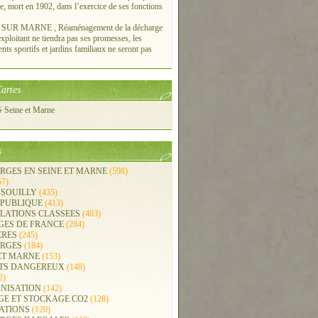
re, mort en 1902, dans l’exercice de ses fonctions
UR MARNE , Réaménagement de la décharge
xploitant ne tiendra pas ses promesses, les
ts sportifs et jardins familiaux ne seront pas
artes
Seine et Marne
s
RGES EN SEINE ET MARNE
(598)
57)
-SOUILLY
(435)
 PUBLIQUE
(413)
LLATIONS CLASSEES
(403)
GES DE FRANCE
(284)
ERES
(245)
RGES
(184)
ET MARNE
(153)
TS DANGEREUX
(148)
2)
NISATION
(142)
GE ET STOCKAGE CO2
(128)
ATIONS
(120)