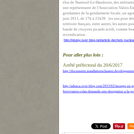
élus de Nanteuil-Le-Haudouin, des militant
u
ne
représentante de l'Association Valois E
gendarmes de la gendarmerie locale, un agen
juin 2011, de 17h à 21h39 : les uns pour dén
territoire français, entre autres, les autres po
bande de citoyens picards actifs, comme bea
revendication :
http://ptutoy.over-blog.net/article-dechets-nuc
Pour aller plus loin :
Arrêté préfectoral du 20/6/2017
http://documents.installationsclassees.developp
http://adenca.over-blog.com/2015/02/montge-en-go
ferroviaires-colas-demande-une-derogation-a-la-pro
Re