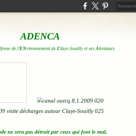
ADENCA
éfense de l'
EN
vironnement de
C
laye-Souilly et ses
A
lentours
nde
ne
sera pas détruit par ceux qui font le mal,