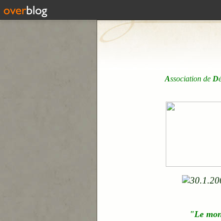
A
ssociation de
D
"Le mo