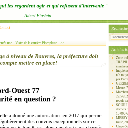
ui les regardent agir et qui refusent d'intervenir."
Albert Einstein
ontact
Recherche
entôt une...
Visite de la carrière Placoplatre... >>
Articles R
ge à niveau de Rouvres, la préfecture doit
Zone ind
 compte mettre en place!
TRAPIL, 
émulseu
Inquiét
n’a touj
par l’arr
GERBEROY
Meaux 77
ord-Ouest 77
Marchémo
22/5/202
urité en question ?
revoir sa
SOUILLY 
déchets 
15 000 €
 elle a donné u
ne
autorisation en 2017 qui permet
MESSY 25
régulièrement des convois exception
ne
ls sur ce
route, qu
Claye-S
épy-en Valois Paris, alors que des trains chargés