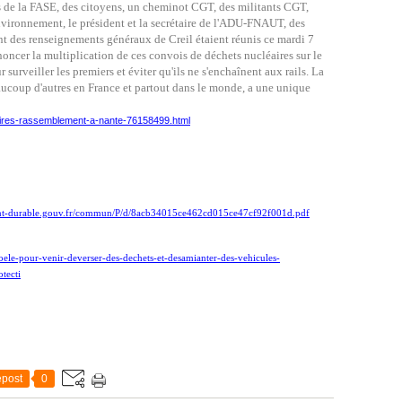
s de la FASE, des citoyens, un cheminot CGT, des militants CGT,
nviron
ne
ment, le président et la secrétaire de l'ADU-FNAUT, des
t des renseig
ne
ments généraux de Creil étaient réunis ce mardi 7
oncer la multiplication de ces convois de déchets nucléaires sur le
ur surveiller les premiers et éviter qu'ils
ne
s'enchaî
ne
nt aux rails. La
ucoup d'autres en France et partout dans le monde, a u
ne
unique
leaires-rassemblement-a-nante-76158499.html
ement-durable.gouv.fr/commun/P/d/8acb34015ce462cd015ce47cf92f001d.pdf
ele-pour-venir-deverser-des-dechets-et-desamianter-des-vehicules-
tecti
post
0