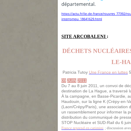
départemental.
https://actu.fr/ile-de-france/rouvres_77392/r
interrompu_18641629.html
SITE ARCOBALENI
:
DÉCHETS NUCLÉAIRES
LE-HA
Patricia Tutoy
Une France en luttes
09
JUIN
2011
Du 7 au 8 juin 2011, un convoi de dé
destination de La Hague, a traversé l
À la campag
ne
, en Basse-Picardie, a
Haudouin, sur la lig
ne
K (Crépy-en-Valo
(Laon/Crépy/Paris), u
ne
association 
un rassemblement pour informer la po
distribution du communiqué de press
STOP Nucléaire et SUD-Rail du 6 jui
France reprend en catimini
; discussion avec