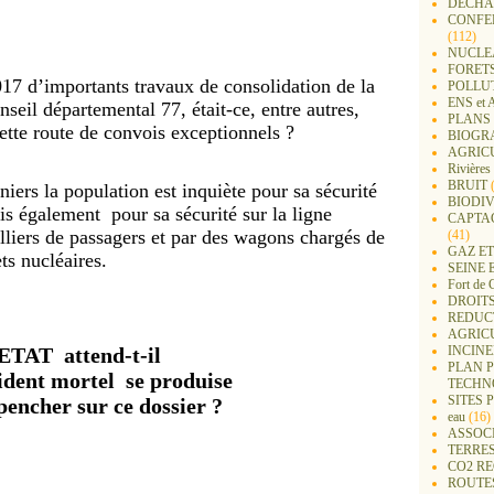
DECHA
CONFER
(112)
NUCLEA
FORET
17 d’importants travaux de consolidation de la
POLLU
ENS e
nseil départemental 77, était-ce, entre autres,
PLANS 
cette route de convois exception
ne
ls ?
BIOGR
AGRIC
Rivières
BRUIT
(
niers la population est inquiète pour sa sécurité
BIODIV
is également pour sa sécurité sur la lig
ne
CAPTA
lliers de passagers et par des wagons chargés de
(41)
GAZ ET
ts nucléaires.
SEINE 
Fort de 
DROITS
REDUC
AGRIC
ETAT attend-t-il
INCIN
PLAN 
ident mortel se produise
TECHN
SITES 
pencher sur ce dossier ?
eau
(16)
ASSOC
TERRE
CO2 R
ROUTE