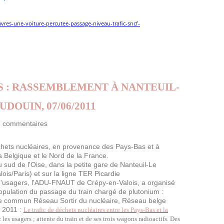
ouvres-une-voiture-percutee-passage-niveau-trafic-sncf-
 : RASSEMBLEMENT À NANTEUIL-
UDOUIN, 07/06/2011
5 commentaires
chets nucléaires, en provenance des Pays-Bas et à
a Belgique et le Nord de la France.
u sud de l'Oise, dans la petite gare de Nanteuil-Le
is/Paris) et sur la lig
ne
TER Picardie
d'usagers, l'ADU-FNAUT de Crépy-en-Valois, a organisé
pulation du passage du train chargé de plutonium :
e commun Réseau Sortir du nucléaire, Réseau belge
n 2011 :
Le trafic de déchets nucléaires entre les Pays-Bas et la
 les usagers ; attente du train et de ses trois wagons radioactifs. Des