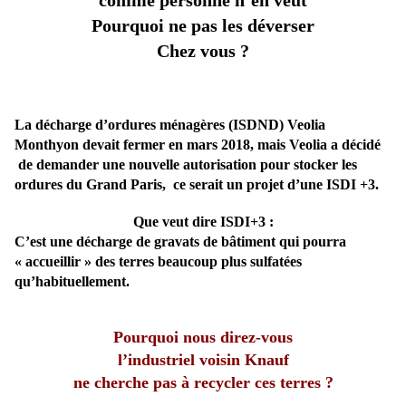
comme person
ne
n’en veut
Pourquoi
ne
pas les déverser
Chez vous ?
La décharge d’ordures ménagères (ISDND) Veolia
Monthyon devait fermer en mars 2018,
mais Veolia a décidé
de demander u
ne
nouvelle autorisation pour stocker les
ordures du Grand Paris, ce serait un projet d’u
ne
ISDI +3.
Que veut dire ISDI+3 :
C’est u
ne
décharge de gravats de bâtiment qui pourra
« accueillir » des terres beaucoup plus sulfatées
qu’habituellement.
Pourquoi nous direz-vous
l’industriel voisin Knauf
ne
cherche pas à recycler ces terres ?