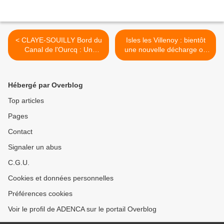
< CLAYE-SOUILLY Bord du
Isles les Villenoy : bientôt
Canal de l'Ourcq : Un
une nouvelle décharge ou
Cormoran , un jour de
un remblai de déchets "dits
neige
inertes" ? >
Hébergé par Overblog
Top articles
Pages
Contact
Signaler un abus
C.G.U.
Cookies et données personnelles
Préférences cookies
Voir le profil de ADENCA sur le portail Overblog